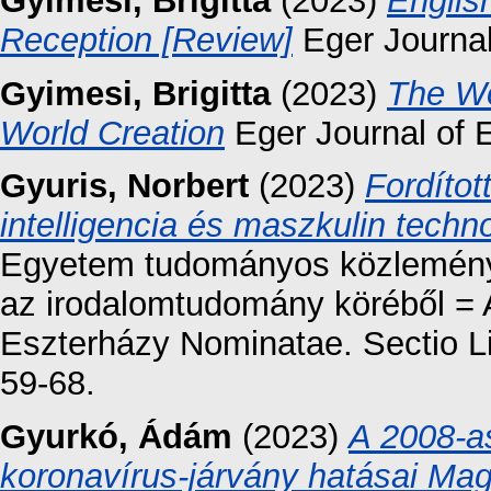
Gyimesi, Brigitta
(2023)
Englis
Reception [Review]
Eger Journal 
Gyimesi, Brigitta
(2023)
The Wo
World Creation
Eger Journal of E
Gyuris, Norbert
(2023)
Fordítot
intelligencia és maszkulin techn
Egyetem tudományos közleményei
az irodalomtudomány köréből = A
Eszterházy Nominatae. Sectio Li
59-68.
Gyurkó, Ádám
(2023)
A 2008-a
koronavírus-járvány hatásai Ma