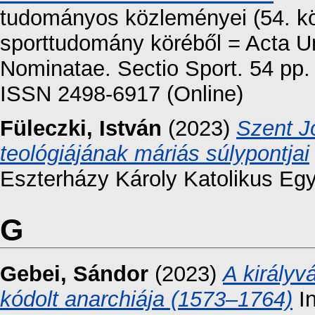
tudományos közleményei (54. kö
sporttudomány köréből = Acta Un
Nominatae. Sectio Sport. 54 pp.
ISSN 2498-6917 (Online)
Füleczki, István
(2023)
Szent J
teológiájának máriás súlypontjai
Eszterházy Károly Katolikus Eg
G
Gebei, Sándor
(2023)
A királyv
kódolt anarchiája (1573–1764)
In