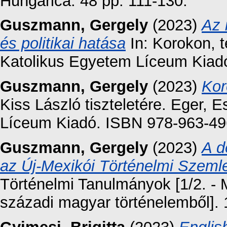
Hungarica. 48 pp. 111-130.
Guszmann, Gergely
(2023)
Az 
és politikai hatása
In: Korokon, t
Katolikus Egyetem Líceum Kiadó
Guszmann, Gergely
(2023)
Kor
Kiss László tiszteletére. Eger, 
Líceum Kiadó. ISBN 978-963-49
Guszmann, Gergely
(2023)
A d
az Új-Mexikói Történelmi Szeml
Történelmi Tanulmányok [1/2. -
századi magyar történelemből]. 