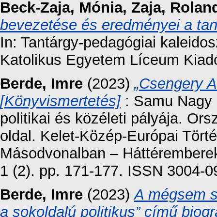
Beck-Zaja, Mónia
,
Zaja, Rolan
bevezetése és eredményei a ta
In: Tantárgy-pedagógiai kaleido
Katolikus Egyetem Líceum Kiadó
Berde, Imre
(2023)
„Csengery A
[Könyvismertetés]
: Samu Nagy D
politikai és közéleti pályája. O
oldal. Kelet-Közép-Európai Tört
Másodvonalban – Háttéremberek 
1 (2). pp. 171-177. ISSN 3004-0
Berde, Imre
(2023)
A mégsem sz
a sokoldalú politikus” című biog