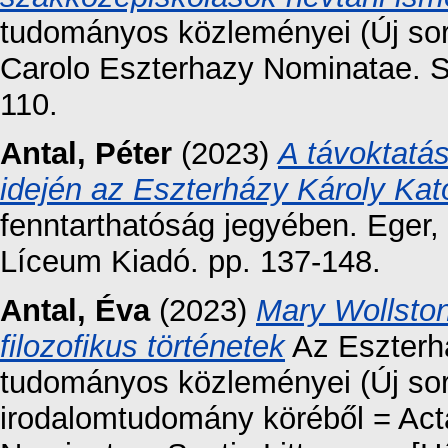
tudományos közleményei (Új soroz
Carolo Eszterhazy Nominatae. Se
110.
Antal, Péter
(2023)
A távoktatás
idején az Eszterházy Károly Ka
fenntarthatóság jegyében. Eger,
Líceum Kiadó. pp. 137-148.
Antal, Éva
(2023)
Mary Wollston
filozofikus történetek
Az Eszterh
tudományos közleményei (Új sor
irodalomtudomány köréből = Acta