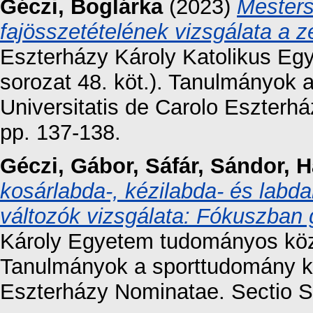
Géczi, Boglárka
(2023)
Mester
fajösszetételének vizsgálata a z
Eszterházy Károly Katolikus E
sorozat 48. köt.). Tanulmányok 
Universitatis de Carolo Eszterhá
pp. 137-138.
Géczi, Gábor
,
Sáfár, Sándor
,
H
kosárlabda-, kézilabda- és labd
változók vizsgálata: Fókuszban 
Károly Egyetem tudományos közl
Tanulmányok a sporttudomány kör
Eszterházy Nominatae. Sectio Sp