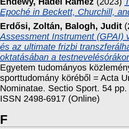
Endewy, Hadel Ramez
(2023)
T
Epoché in Beckett, Churchill, a
Erdősi, Zoltán
,
Balogh, Judit
(
Assessment Instrument (GPAI) v
és az ultimate frizbi transzferá
oktatásában a testnevelésóráko
Egyetem tudományos közleményei
sporttudomány köréből = Acta Un
Nominatae. Sectio Sport. 54 pp
ISSN 2498-6917 (Online)
F