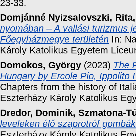
23-33.
Domjánné Nyizsalovszki, Rita
nyomában – A vallási turizmus je
Főegyházmegye területén
In: N
Károly Katolikus Egyetem Líceu
Domokos, György
(2023)
The P
Hungary by Ercole Pio, Ippolito 
Chapters from the history of Ital
Eszterházy Károly Katolikus Eg
Dredor, Dominik
,
Szmatona-Tú
leveleken élő szaprotróf gombá
Eszterházy Károly Katolikus E