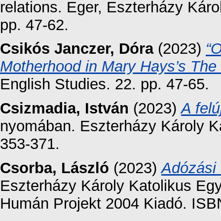
relations. Eger, Eszterházy Kár
pp. 47-62.
Csikós Janczer, Dóra
(2023)
“O
Motherhood in Mary Hays’s The V
English Studies. 22. pp. 47-65.
Csizmadia, István
(2023)
A felú
nyomában. Eszterházy Károly K
353-371.
Csorba, László
(2023)
Adózási
Eszterházy Károly Katolikus Eg
Humán Projekt 2004 Kiadó. ISB