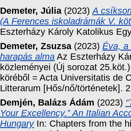
Demeter, Júlia
(2023)
A csíksom
(A Ferences iskoladrámák V. köt
Eszterházy Károly Katolikus Eg
Demeter, Zsuzsa
(2023)
Éva, a
harapás alma
Az Eszterházy Kár
közleményei (Új sorozat 25.köt
köréből = Acta Universitatis de
Litterarum [Hős/nő/történetek]. 
Demjén, Balázs Ádám
(2023)
“
Your Excellency.” An Italian Ac
Hungary
In: Chapters from the hi