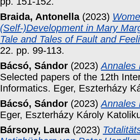
pp. 151-152.
Braida, Antonella
(2023)
Women
(Self-)Development in Mary Mar
Tale and Tales of Fault and Feel
22. pp. 99-113.
Bácsó, Sándor
(2023)
Annales 
Selected papers of the 12th Inte
Informatics. Eger, Eszterházy K
Bácsó, Sándor
(2023)
Annales 
Eger, Eszterházy Károly Katoli
Bársony, Laura
(2023)
Totalitä