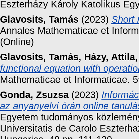
Eszterházy Károly Katolikus Eg
Glavosits, Tamás
(2023)
Short 
Annales Mathematicae et Inform
(Online)
Glavosits, Tamás
,
Házy, Attila
functional equation with operation 
Mathematicae et Informaticae. 5
Gonda, Zsuzsa
(2023)
Informác
az anyanyelvi órán online tanul
Egyetem tudományos közleményei
Universitatis de Carolo Eszterha