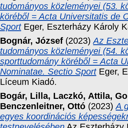
tudományos közleményei (53. kö
köréből = Acta Universitatis de
Sport
Eger, Eszterházy Károly K
Bognár, József
(2023)
Az Eszte
tudományos közleményei (54. kö
sporttudomány köréből = Acta Un
Nominatae. Sectio Sport
Eger, E
Líceum Kiadó.
Bogár, Lilla
,
Laczkó, Attila
,
Go
Benczenleitner, Ottó
(2023)
A 
egyes koordinációs képességekne
testnevelésében
Az Eszterházy 