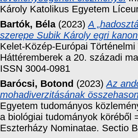
Károly Katolikus Egyetem Líceu
Bartók, Béla
(2023)
A „hadosztá
szerepe Subik Károly egri kanon
Kelet-Közép-Európai Történelmi
Háttéremberek a 20. századi magy
ISSN 3004-0981
Barócsi, Botond
(2023)
Az ando
mohadiverzitásának összehason
Egyetem tudományos közleményei
a biológiai tudományok köréből =
Eszterházy Nominatae. Sectio Bi