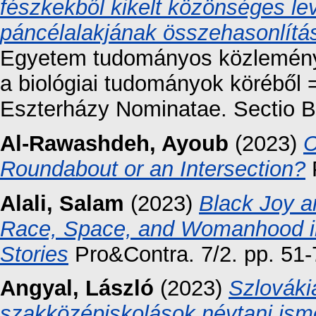
fészkekből kikelt közönséges le
páncélalakjának összehasonlítá
Egyetem tudományos közleményei
a biológiai tudományok köréből =
Eszterházy Nominatae. Sectio Bi
Al-Rawashdeh, Ayoub
(2023)
C
Roundabout or an Intersection?
P
Alali, Salam
(2023)
Black Joy an
Race, Space, and Womanhood in
Stories
Pro&Contra. 7/2. pp. 51-
Angyal, László
(2023)
Szlováki
szakközépiskolások névtani ism