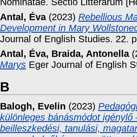
Nominatae. Sectio Litterarum [Hő
Antal, Éva
(2023)
Rebellious Ma
Development in Mary Wollstonec
Journal of English Studies. 22. p
Antal, Éva
,
Braida, Antonella
(
Marys
Eger Journal of English St
B
Balogh, Evelin
(2023)
Pedagógu
különleges bánásmódot igénylő –
beilleszkedési, tanulási, magata