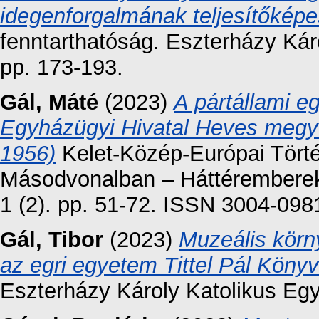
idegenforgalmának teljesítőkép
fenntarthatóság. Eszterházy Ká
pp. 173-193.
Gál, Máté
(2023)
A pártállami e
Egyházügyi Hivatal Heves megye
1956)
Kelet-Közép-Európai Törté
Másodvonalban – Háttéremberek 
1 (2). pp. 51-72. ISSN 3004-098
Gál, Tibor
(2023)
Muzeális körn
az egri egyetem Tittel Pál Könyv
Eszterházy Károly Katolikus Eg