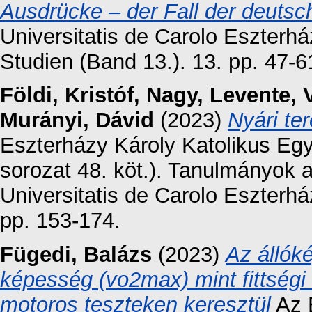
Ausdrücke – der Fall der deuts
Universitatis de Carolo Eszter
Studien (Band 13.). 13. pp. 47-6
Földi, Kristóf
,
Nagy, Levente
,
Murányi, Dávid
(2023)
Nyári te
Eszterházy Károly Katolikus E
sorozat 48. köt.). Tanulmányok 
Universitatis de Carolo Eszterhá
pp. 153-174.
Fügedi, Balázs
(2023)
Az állók
képesség (vo2max) mint fittség
motoros teszteken keresztül
Az 