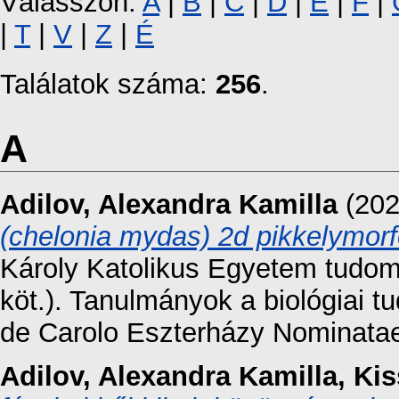
Válasszon:
A
|
B
|
C
|
D
|
E
|
F
|
|
T
|
V
|
Z
|
É
Találatok száma:
256
.
A
Adilov, Alexandra Kamilla
(20
(chelonia mydas) 2d pikkelymorfo
Károly Katolikus Egyetem tudom
köt.). Tanulmányok a biológiai t
de Carolo Eszterházy Nominatae.
Adilov, Alexandra Kamilla
,
Kis