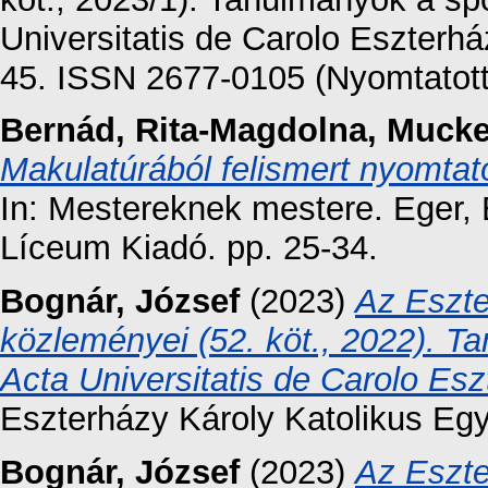
Universitatis de Carolo Eszterhá
45. ISSN 2677-0105 (Nyomtatott
Bernád, Rita-Magdolna
,
Mucke
Makulatúrából felismert nyomtat
In: Mestereknek mestere. Eger,
Líceum Kiadó. pp. 25-34.
Bognár, József
(2023)
Az Eszt
közleményei (52. köt., 2022). 
Acta Universitatis de Carolo Es
Eszterházy Károly Katolikus Eg
Bognár, József
(2023)
Az Eszte