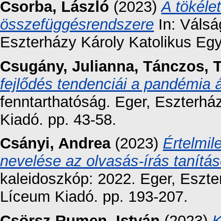
Csorba, László
(2023)
A tökéle
összefüggésrendszere
In: Válság
Eszterházy Károly Katolikus Eg
Csugány, Julianna
,
Tánczos, 
fejlődés tendenciái a pandémia
fenntarthatóság. Eger, Eszterh
Kiadó. pp. 43-58.
Csányi, Andrea
(2023)
Értelmil
nevelése az olvasás-írás tanítás
kaleidoszkóp: 2022. Eger, Eszt
Líceum Kiadó. pp. 193-207.
Csörsz Rumen, István
(2023)
K