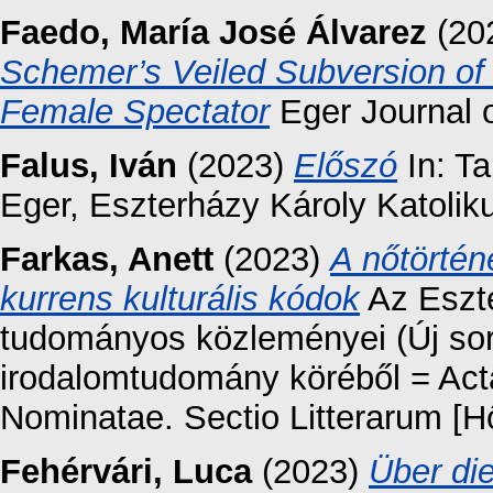
Faedo, María José Álvarez
(20
Schemer’s Veiled Subversion of
Female Spectator
Eger Journal o
Falus, Iván
(2023)
Előszó
In: Ta
Eger, Eszterházy Károly Katolik
Farkas, Anett
(2023)
A nőtörtén
kurrens kulturális kódok
Az Eszte
tudományos közleményei (Új sor
irodalomtudomány köréből = Acta
Nominatae. Sectio Litterarum [Hő
Fehérvári, Luca
(2023)
Über di