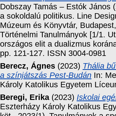
Dobszay Tamás – Estók János (s
a sokoldalú politikus. Line De
Múzeum és Könyvtár, Budapest, 
Történelmi Tanulmányok [1/1. Ut
országos elit a dualizmus korán
pp. 121-127. ISSN 3004-0981
Berecz, Ágnes
(2023)
Thália b
a színjátszás Pest-Budán
In: Me
Károly Katolikus Egyetem Líceu
Beregi, Erika
(2023)
Iskolai eg
Eszterházy Károly Katolikus E
köt., 2023/1). Tanulmányok a sp