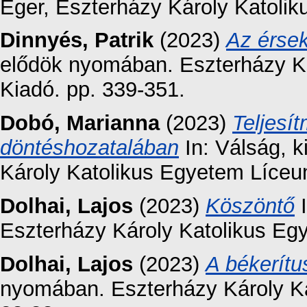
Eger, Eszterházy Károly Katoli
Dinnyés, Patrik
(2023)
Az érse
elődök nyomában. Eszterházy K
Kiadó. pp. 339-351.
Dobó, Marianna
(2023)
Teljesí
döntéshozatalában
In: Válság, k
Károly Katolikus Egyetem Líceu
Dolhai, Lajos
(2023)
Köszöntő
I
Eszterházy Károly Katolikus Eg
Dolhai, Lajos
(2023)
A békerítu
nyomában. Eszterházy Károly K