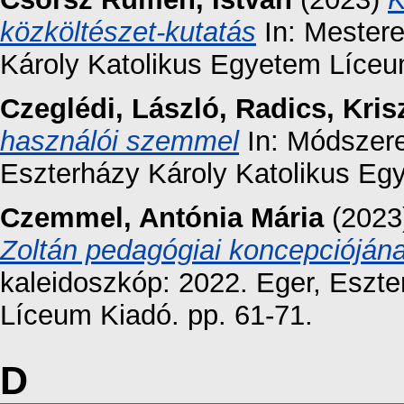
közköltészet-kutatás
In: Mestere
Károly Katolikus Egyetem Líceu
Czeglédi, László
,
Radics, Kris
használói szemmel
In: Módszere
Eszterházy Károly Katolikus Eg
Czemmel, Antónia Mária
(2023
Zoltán pedagógiai koncepcióján
kaleidoszkóp: 2022. Eger, Eszt
Líceum Kiadó. pp. 61-71.
D