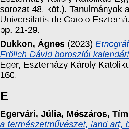
sorozat 48. köt.). Tanulmányok 
Universitatis de Carolo Eszterhá
pp. 21-29.
Dukkon, Ágnes
(2023)
Etnográf
Frölich Dávid boroszlói kalendá
Eger, Eszterházy Károly Katoli
160.
E
Egervári, Júlia
,
Mészáros, Tím
a természetművészet, land art, 