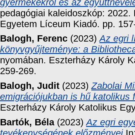
gyermekekről és az együttnevel
pedagógiai kaleidoszkóp: 2022. 
Egyetem Líceum Kiadó. pp. 157
Balogh, Ferenc
(2023)
Az egri
könyvgyűjteménye: a Bibliothec
nyomában. Eszterházy Károly K
259-269.
Balogh, Judit
(2023)
Zabolai M
emigrációjukban is hű katolikus
Eszterházy Károly Katolikus Eg
Bartók, Béla
(2023)
Az egri eg
tevékenységének előzményei
In