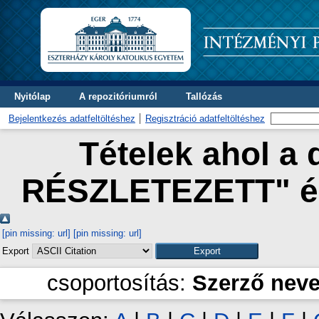
Nyitólap
A repozitóriumról
Tallózás
Bejelentkezés adatfeltöltéshez
Regisztráció adatfeltöltéshez
Tételek ahol a 
RÉSZLETEZETT" és
[pin missing: url]
[pin missing: url]
Export
csoportosítás:
Szerző nev