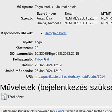
Mű típusa:
Folyóiratcikk - Journal article
Szerző neve
Email
MTMT 
Szerző:
Antal, Éva
NEM RÉSZLETEZETT
NEM R
Braida, Antonella
NEM RÉSZLETEZETT
NEM R
Befoglaló kötet
Kapcsolódó URL-ek:
Nyelv:
angol
Kötetszám:
22.
DOI azonosító:
10.33035/EgerJES.2023.22.15
Felhasználó:
Tibor Gál
Dátum:
26 Jan 2024 12:19
Utolsó módosítás:
26 Jan 2024 12:19
URI:
http://publikacio.uni-eszterhazy.hu/id/eprint/7914
Műveletek (bejelentkezés szüks
Tétel nézet
Intézményi Publikációk is powered by
EPrints 3
which is developed by the
School