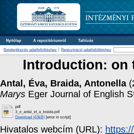
Nyitólap
A repozitóriumról
Tallózás
Bejelentkezés adatfeltöltéshez
Regisztráció adatfeltöltéshez
Introduction: on
Antal, Éva
,
Braida, Antonella
(
Marys
Eger Journal of English St
pdf
3_e_antal_et_a_braida.pdf
Download (63kB)
[error in script]
Hivatalos webcím (URL):
https: