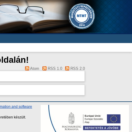
ldalán!
Atom
RSS 1.0
RSS 2.0
rmation and software
retében készült.