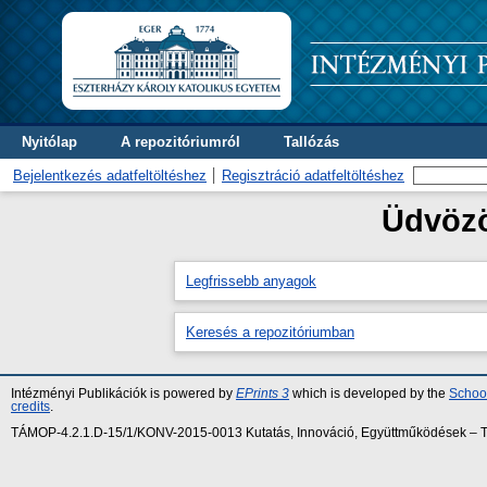
Nyitólap
A repozitóriumról
Tallózás
Bejelentkezés adatfeltöltéshez
Regisztráció adatfeltöltéshez
Üdvözö
Legfrissebb anyagok
Keresés a repozitóriumban
Intézményi Publikációk is powered by
EPrints 3
which is developed by the
School
credits
.
TÁMOP-4.2.1.D-15/1/KONV-2015-0013 Kutatás, Innováció, Együttműködések – Tár