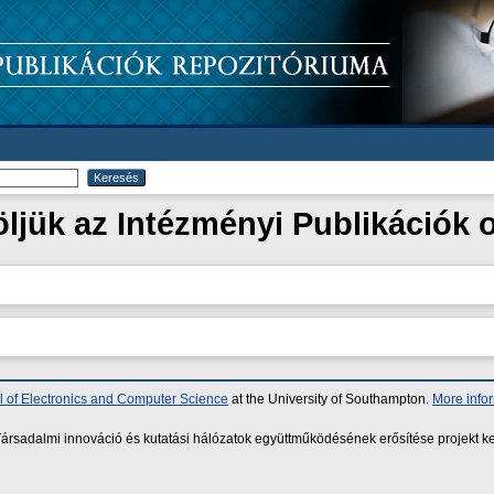
ljük az Intézményi Publikációk o
 of Electronics and Computer Science
at the University of Southampton.
More info
sadalmi innováció és kutatási hálózatok együttműködésének erősítése projekt ke