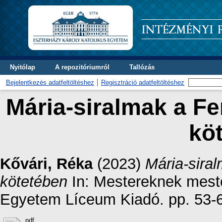
Nyitólap
A repozitóriumról
Tallózás
Bejelentkezés adatfeltöltéshez
Regisztráció adatfeltöltéshez
Mária-siralmak a Fe
kö
Kővári, Réka
(2023)
Mária-sira
kötetében
In: Mestereknek meste
Egyetem Líceum Kiadó. pp. 53-
pdf