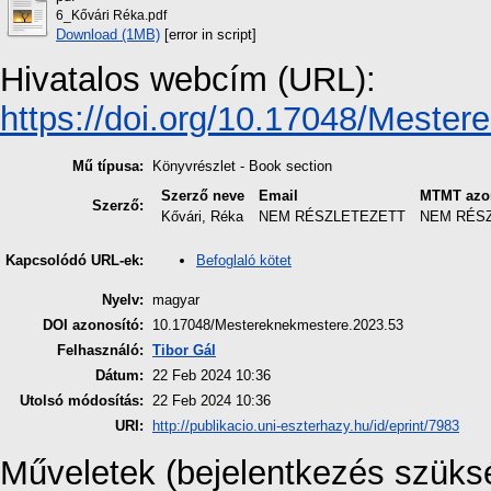
6_Kővári Réka.pdf
Download (1MB)
[error in script]
Hivatalos webcím (URL):
https://doi.org/10.17048/Mester
Mű típusa:
Könyvrészlet - Book section
Szerző neve
Email
MTMT azo
Szerző:
Kővári, Réka
NEM RÉSZLETEZETT
NEM RÉS
Befoglaló kötet
Kapcsolódó URL-ek:
Nyelv:
magyar
DOI azonosító:
10.17048/Mestereknekmestere.2023.53
Felhasználó:
Tibor Gál
Dátum:
22 Feb 2024 10:36
Utolsó módosítás:
22 Feb 2024 10:36
URI:
http://publikacio.uni-eszterhazy.hu/id/eprint/7983
Műveletek (bejelentkezés szüks