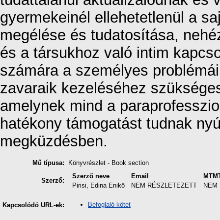
gyermekeinél ellehetetlenül a sa
megélése és tudatosítása, nehé
és a társukhoz való intim kapcs
számára a személyes problémáik
zavaraik kezeléséhez szükséges 
amelynek mind a paraprofesszion
hatékony támogatást tudnak nyú
megküzdésben.
Mű típusa:
Könyvrészlet - Book section
Szerző neve
Email
MTMT
Szerző:
Pirisi, Edina Enikő
NEM RÉSZLETEZETT
NEM 
Befoglaló kötet
Kapcsolódó URL-ek: