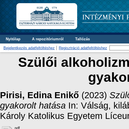
Nyitólap
A repozitóriumról
Tallózás
Bejelentkezés adatfeltöltéshez
Regisztráció adatfeltöltéshez
Szülői alkoholizm
gyakor
Pirisi, Edina Enikő
(2023)
Szül
gyakorolt hatása
In: Válság, kil
Károly Katolikus Egyetem Líceu
pdf