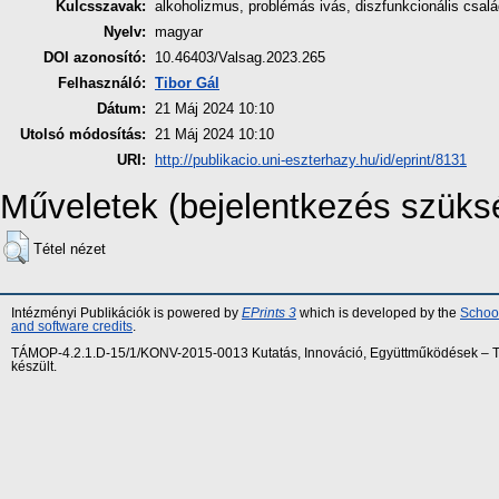
Kulcsszavak:
alkoholizmus, problémás ivás, diszfunkcionális csal
Nyelv:
magyar
DOI azonosító:
10.46403/Valsag.2023.265
Felhasználó:
Tibor Gál
Dátum:
21 Máj 2024 10:10
Utolsó módosítás:
21 Máj 2024 10:10
URI:
http://publikacio.uni-eszterhazy.hu/id/eprint/8131
Műveletek (bejelentkezés szüks
Tétel nézet
Intézményi Publikációk is powered by
EPrints 3
which is developed by the
School
and software credits
.
TÁMOP-4.2.1.D-15/1/KONV-2015-0013 Kutatás, Innováció, Együttműködések – Tár
készült.