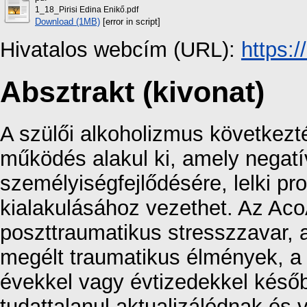
1_18_Pirisi Edina Enikő.pdf
Download (1MB)
[error in script]
Hivatalos webcím (URL):
https:
Absztrakt (kivonat)
A szülői alkoholizmus következté
működés alakul ki, amely negat
személyiségfejlődésére, lelki 
kialakulásához vezethet. Az Ac
poszttraumatikus stresszzavar, 
megélt traumatikus élmények, a
évekkel vagy évtizedekkel későb
tudattalanul aktualizálódnak és v