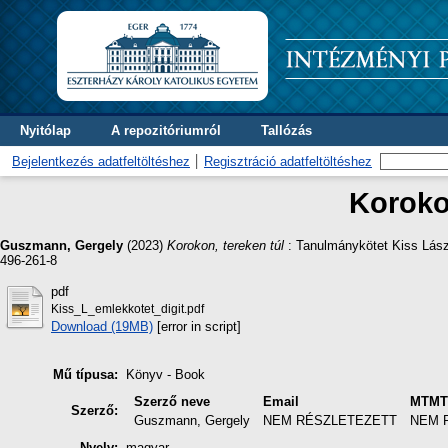
Nyitólap
A repozitóriumról
Tallózás
Bejelentkezés adatfeltöltéshez
Regisztráció adatfeltöltéshez
Korokon
Guszmann, Gergely
(2023)
Korokon, tereken túl
: Tanulmánykötet Kiss Lász
496-261-8
pdf
Kiss_L_emlekkotet_digit.pdf
Download (19MB)
[error in script]
Mű típusa:
Könyv - Book
Szerző neve
Email
MTMT 
Szerző:
Guszmann, Gergely
NEM RÉSZLETEZETT
NEM 
Nyelv:
magyar