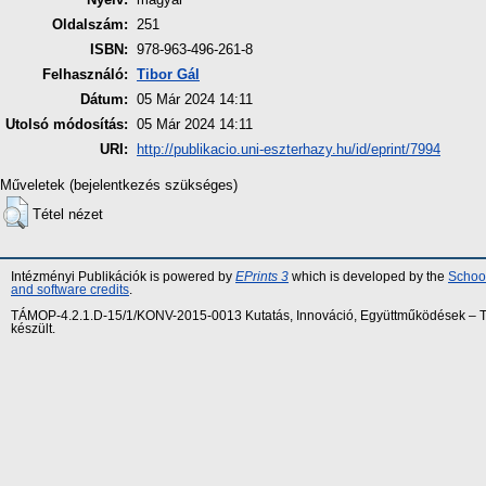
Oldalszám:
251
ISBN:
978-963-496-261-8
Felhasználó:
Tibor Gál
Dátum:
05 Már 2024 14:11
Utolsó módosítás:
05 Már 2024 14:11
URI:
http://publikacio.uni-eszterhazy.hu/id/eprint/7994
Műveletek (bejelentkezés szükséges)
Tétel nézet
Intézményi Publikációk is powered by
EPrints 3
which is developed by the
School
and software credits
.
TÁMOP-4.2.1.D-15/1/KONV-2015-0013 Kutatás, Innováció, Együttműködések – Tár
készült.