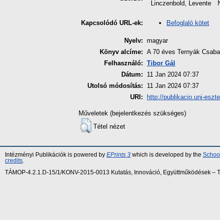
Linczenbold, Levente
Befoglaló kötet
Kapcsolódó URL-ek:
Nyelv:
magyar
Könyv alcíme:
A 70 éves Ternyák Csaba
Felhasználó:
Tibor Gál
Dátum:
11 Jan 2024 07:37
Utolsó módosítás:
11 Jan 2024 07:37
URI:
http://publikacio.uni-eszt
Műveletek (bejelentkezés szükséges)
Tétel nézet
Intézményi Publikációk is powered by
EPrints 3
which is developed by the
School
credits
.
TÁMOP-4.2.1.D-15/1/KONV-2015-0013 Kutatás, Innováció, Együttműködések – Tár