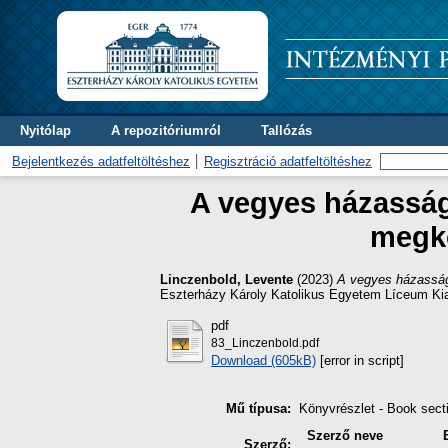
Nyitólap
A repozitóriumról
Tallózás
Bejelentkezés adatfeltöltéshez
Regisztráció adatfeltöltéshez
A vegyes házasság
megkö
Linczenbold, Levente
(2023)
A vegyes házasságo
Eszterházy Károly Katolikus Egyetem Líceum Kia
pdf
83_Linczenbold.pdf
Download (605kB)
[error in script]
Mű típusa:
Könyvrészlet - Book sect
Szerző neve
Szerző: