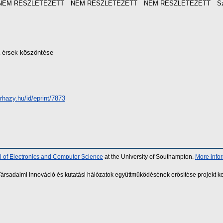
NEM RÉSZLETEZETT
NEM RÉSZLETEZETT
NEM RÉSZLETEZETT
S
 érsek köszöntése
erhazy.hu/id/eprint/7873
 of Electronics and Computer Science
at the University of Southampton.
More info
sadalmi innováció és kutatási hálózatok együttműködésének erősítése projekt ke