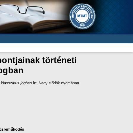
ntjainak történeti
jogban
 klasszikus jogban
In: Nagy elődök nyomában.
özreműködés