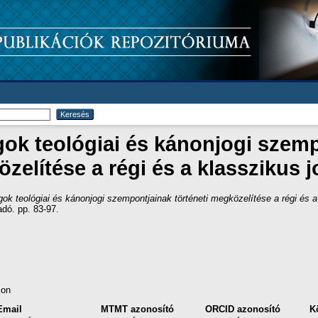
ok teológiai és kánonjogi szempo
zelítése a régi és a klasszikus 
k teológiai és kánonjogi szempontjainak történeti megközelítése a régi és a
dó. pp. 83-97.
ion
Email
MTMT azonosító
ORCID azonosító
K