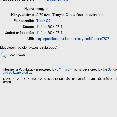
Nyelv:
magyar
Könyv alcíme:
A 70 éves Ternyák Csaba érsek köszöntése
Felhasználó:
Tibor Gál
Dátum:
11 Jan 2024 07:41
Utolsó módosítás:
11 Jan 2024 07:41
URI:
http://publikacio.uni-eszterhazy.hu/id/eprint/7876
Műveletek (bejelentkezés szükséges)
Tétel nézet
Intézményi Publikációk is powered by
EPrints 3
which is developed by the
School
and software credits
.
TÁMOP-4.2.1.D-15/1/KONV-2015-0013 Kutatás, Innováció, Együttműködések – Tár
készült.