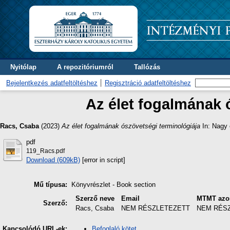
Nyitólap
A repozitóriumról
Tallózás
Bejelentkezés adatfeltöltéshez
Regisztráció adatfeltöltéshez
Az élet fogalmának 
Racs, Csaba
(2023)
Az élet fogalmának ószövetségi terminológiája
In: Nagy 
pdf
119_Racs.pdf
Download (609kB)
[error in script]
Mű típusa:
Könyvrészlet - Book section
Szerző neve
Email
MTMT azo
Szerző:
Racs, Csaba
NEM RÉSZLETEZETT
NEM RÉS
Befoglaló kötet
Kapcsolódó URL-ek: