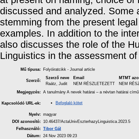
discussed and analyzed. Some a
stemming from the present legal 
examples. In addition to the inter
also discusses the role of the H
Linguistics in the assessment of
Mű típusa:
Folyóiratcikk - Journal article
Szerző neve
Email
MTMT azo
Szerző:
Raátz, Judit
NEM RÉSZLETEZETT
NEM RÉS
Megjegyzés:
A tanulmány A nevek határai – a névtan határai című
Befoglaló kötet
Kapcsolódó URL-ek:
Nyelv:
magyar
DOI azonosító:
10.46437/ActaUnivEszterhazyLinguistica.2023.5
Felhasználó:
Tibor Gál
Dátum:
24 Nov 2023 09:23