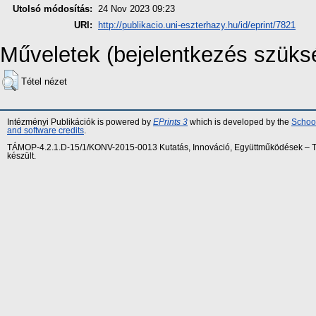
Utolsó módosítás:
24 Nov 2023 09:23
URI:
http://publikacio.uni-eszterhazy.hu/id/eprint/7821
Műveletek (bejelentkezés szüks
Tétel nézet
Intézményi Publikációk is powered by
EPrints 3
which is developed by the
School
and software credits
.
TÁMOP-4.2.1.D-15/1/KONV-2015-0013 Kutatás, Innováció, Együttműködések – Tár
készült.