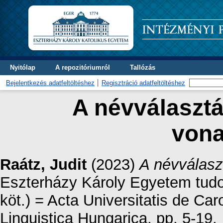
Nyitólap
A repozitóriumról
Tallózás
Bejelentkezés adatfeltöltéshez
Regisztráció adatfeltöltéshez
A névválasztá
vona
Raátz, Judit
(2023)
A névválasz
Eszterházy Károly Egyetem tudo
köt.) = Acta Universitatis de Ca
Linguistica Hungarica. pp. 5-19.