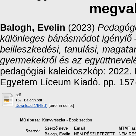
megval
Balogh, Evelin
(2023)
Pedagógu
különleges bánásmódot igénylő –
beilleszkedési, tanulási, magata
gyermekekről és az együttnevel
pedagógiai kaleidoszkóp: 2022. 
Egyetem Líceum Kiadó. pp. 157
pdf
157_Balogh.pdf
Download (794kB)
[error in script]
Mű típusa:
Könyvrészlet - Book section
Szerző neve
Email
MTMT az
Szerző:
Balogh, Evelin
NEM RÉSZLETEZETT
NEM RÉ