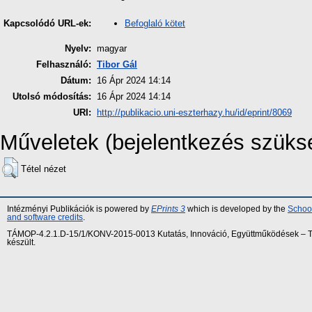
Befoglaló kötet
Kapcsolódó URL-ek:
Nyelv:
magyar
Felhasználó:
Tibor Gál
Dátum:
16 Ápr 2024 14:14
Utolsó módosítás:
16 Ápr 2024 14:14
URI:
http://publikacio.uni-eszterhazy.hu/id/eprint/8069
Műveletek (bejelentkezés szüks
Tétel nézet
Intézményi Publikációk is powered by
EPrints 3
which is developed by the
School
and software credits
.
TÁMOP-4.2.1.D-15/1/KONV-2015-0013 Kutatás, Innováció, Együttműködések – Tár
készült.