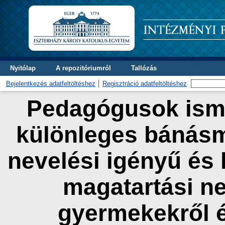
Nyitólap
A repozitóriumról
Tallózás
Bejelentkezés adatfeltöltéshez
Regisztráció adatfeltöltéshez
Pedagógusok isme
különleges bánásm
nevelési igényű és b
magatartási n
gyermekekről é