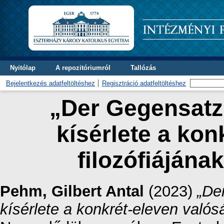
Nyitólap
A repozitóriumról
Tallózás
Bejelentkezés adatfeltöltéshez
Regisztráció adatfeltöltéshez
„Der Gegensatz
kísérlete a kon
filozófiájána
Pehm, Gilbert Antal
(2023)
„De
kísérlete a konkrét-eleven valós