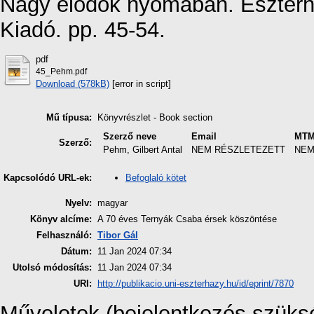
Nagy elődök nyomában. Eszterh
Kiadó. pp. 45-54.
pdf
45_Pehm.pdf
Download (578kB)
[error in script]
Mű típusa:
Könyvrészlet - Book section
Szerző neve
Email
MTM
Szerző:
Pehm, Gilbert Antal
NEM RÉSZLETEZETT
NEM
Befoglaló kötet
Kapcsolódó URL-ek:
Nyelv:
magyar
Könyv alcíme:
A 70 éves Ternyák Csaba érsek köszöntése
Felhasználó:
Tibor Gál
Dátum:
11 Jan 2024 07:34
Utolsó módosítás:
11 Jan 2024 07:34
URI:
http://publikacio.uni-eszterhazy.hu/id/eprint/7870
Műveletek (bejelentkezés szüks