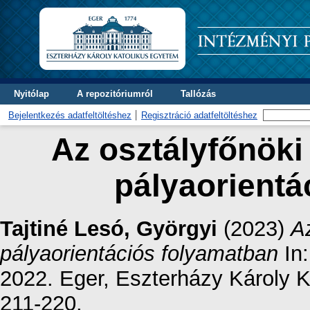
Nyitólap
A repozitóriumról
Tallózás
Bejelentkezés adatfeltöltéshez
Regisztráció adatfeltöltéshez
Az osztályfőnöki
pályaorientá
Tajtiné Lesó, Györgyi
(2023)
A
pályaorientációs folyamatban
In:
2022. Eger, Eszterházy Károly 
211-220.