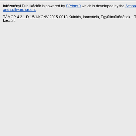
Intézményi Publikációk is powered by
EPrints 3
which is developed by the
School
and software credits
.
TÁMOP-4.2.1.D-15/1/KONV-2015-0013 Kutatás, Innováció, Együttműködések – Tár
készült.