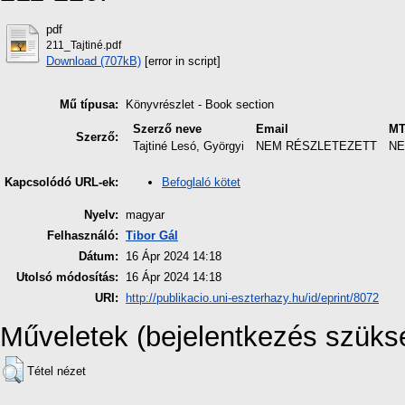
pdf
211_Tajtiné.pdf
Download (707kB)
[error in script]
Mű típusa:
Könyvrészlet - Book section
Szerző neve
Email
MT
Szerző:
Tajtiné Lesó, Györgyi
NEM RÉSZLETEZETT
NE
Befoglaló kötet
Kapcsolódó URL-ek:
Nyelv:
magyar
Felhasználó:
Tibor Gál
Dátum:
16 Ápr 2024 14:18
Utolsó módosítás:
16 Ápr 2024 14:18
URI:
http://publikacio.uni-eszterhazy.hu/id/eprint/8072
Műveletek (bejelentkezés szüks
Tétel nézet