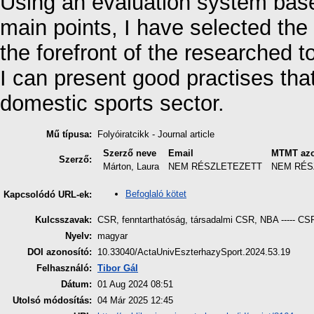
Using an evaluation system based
main points, I have selected the
the forefront of the researched t
I can present good practises tha
domestic sports sector.
Mű típusa:
Folyóiratcikk - Journal article
Szerző neve
Email
MTMT azo
Szerző:
Márton, Laura
NEM RÉSZLETEZETT
NEM RÉS
Befoglaló kötet
Kapcsolódó URL-ek:
Kulcsszavak:
CSR, fenntarthatóság, társadalmi CSR, NBA ----- CSR
Nyelv:
magyar
DOI azonosító:
10.33040/ActaUnivEszterhazySport.2024.53.19
Felhasználó:
Tibor Gál
Dátum:
01 Aug 2024 08:51
Utolsó módosítás:
04 Már 2025 12:45