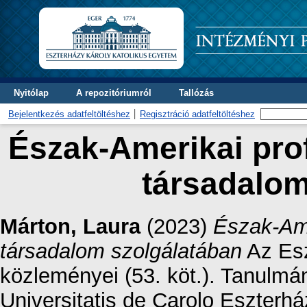
Nyitólap
A repozitóriumról
Tallózás
Bejelentkezés adatfeltöltéshez
Regisztráció adatfeltöltéshez
Észak-Amerikai pro
társadalom
Márton, Laura
(2023)
Észak-Ame
társadalom szolgálatában
Az Esz
közleményei (53. köt.). Tanulmá
Universitatis de Carolo Eszterhá