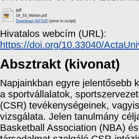
pdf
19_33_Márton.pdf
Download (667kB)
[error in script]
Hivatalos webcím (URL):
https://doi.org/10.33040/ActaUni
Absztrakt (kivonat)
Napjainkban egyre jelentősebb ku
a sportvállalatok, sportszerveze
(CSR) tevékenységeinek, vagyis
vizsgálata. Jelen tanulmány célj
Basketball Association (NBA) és 
társadalmat szolgáló CSR-intézke