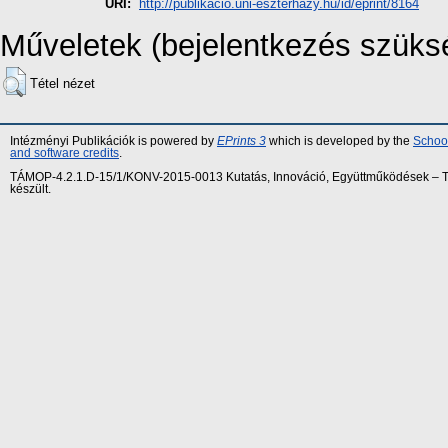
URI:
http://publikacio.uni-eszterhazy.hu/id/eprint/8164
Műveletek (bejelentkezés szüks
Tétel nézet
Intézményi Publikációk is powered by
EPrints 3
which is developed by the
School
and software credits
.
TÁMOP-4.2.1.D-15/1/KONV-2015-0013 Kutatás, Innováció, Együttműködések – Tár
készült.