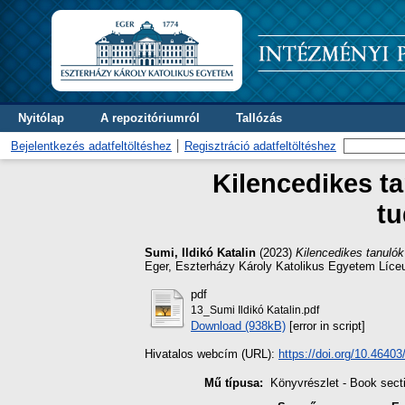
Nyitólap
A repozitóriumról
Tallózás
Bejelentkezés adatfeltöltéshez
Regisztráció adatfeltöltéshez
Kilencedikes t
tu
Sumi, Ildikó Katalin
(2023)
Kilencedikes tanuló
Eger, Eszterházy Károly Katolikus Egyetem Líce
pdf
13_Sumi Ildikó Katalin.pdf
Download (938kB)
[error in script]
Hivatalos webcím (URL):
https://doi.org/10.4640
Mű típusa:
Könyvrészlet - Book sect