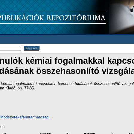
anulók kémiai fogalmakkal kapcs
dásának összehasonlító vizsgál
k kémiai fogalmakkal kapcsolatos bemeneti tudásának összehasonlító vizsgál
um Kiadó. pp. 77-85.
3/Modszerekafenntarthatosag...
ion