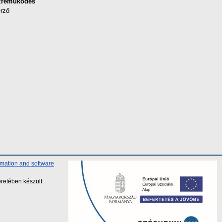
zreműködés
rző
rmation and software
retében készült.