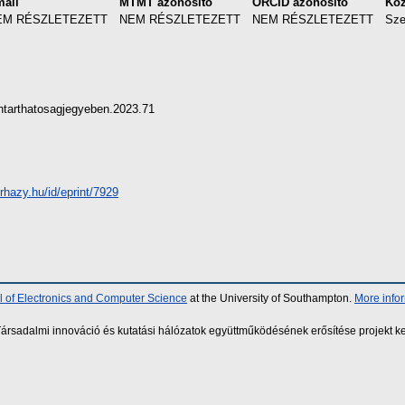
ail
MTMT azonosító
ORCID azonosító
Kö
EM RÉSZLETEZETT
NEM RÉSZLETEZETT
NEM RÉSZLETEZETT
Sze
tarthatosagjegyeben.2023.71
erhazy.hu/id/eprint/7929
 of Electronics and Computer Science
at the University of Southampton.
More info
sadalmi innováció és kutatási hálózatok együttműködésének erősítése projekt ke