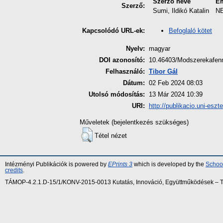
Szerző neve
Em
Szerző:
Sumi, Ildikó Katalin
N
Befoglaló kötet
Kapcsolódó URL-ek:
Nyelv:
magyar
DOI azonosító:
10.46403/Modszerekafenn
Felhasználó:
Tibor Gál
Dátum:
02 Feb 2024 08:03
Utolsó módosítás:
13 Már 2024 10:39
URI:
http://publikacio.uni-eszt
Műveletek (bejelentkezés szükséges)
Tétel nézet
Intézményi Publikációk is powered by
EPrints 3
which is developed by the
School
credits
.
TÁMOP-4.2.1.D-15/1/KONV-2015-0013 Kutatás, Innováció, Együttműködések – Tár