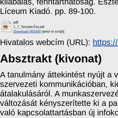
kilábalás, fenntarthatóság. Esz
Líceum Kiadó. pp. 89-100.
pdf
1_7_Tariszka Éva.pdf
Download (401kB)
[error in script]
Hivatalos webcím (URL):
https:
Absztrakt (kivonat)
A tanulmány áttekintést nyújt a 
szervezeti kommunikációban, k
átalakulásáról. A munkaszervezé
változását kényszerítette ki a 
való kapcsolattartásban új inf