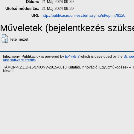
Dátum:
21 Máj 2024 09:39
Utolsó módosítás:
21 Máj 2024 09:39
URI:
http://publikacio.uni-eszterhazy.hu/id/eprint/8120
Műveletek (bejelentkezés szüks
Tétel nézet
Intézményi Publikációk is powered by
EPrints 3
which is developed by the
School
and software credits
.
TÁMOP-4.2.1.D-15/1/KONV-2015-0013 Kutatás, Innováció, Együttműködések – Tár
készült.