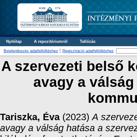
Nyitólap
A repozitóriumról
Tallózás
Bejelentkezés adatfeltöltéshez
Regisztráció adatfeltöltéshez
A szervezeti belső 
avagy a válság 
kommu
Tariszka, Éva
(2023)
A szerveze
avagy a válság hatása a szerve