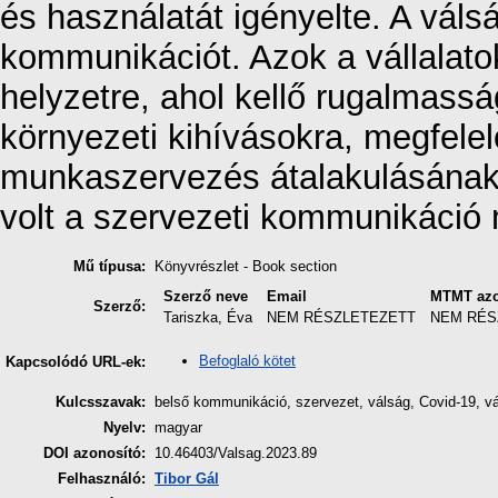
és használatát igényelte. A váls
kommunikációt. Azok a vállalatok
helyzetre, ahol kellő rugalmassá
környezeti kihívásokra, megfele
munkaszervezés átalakulásának (
volt a szervezeti kommunikáció 
Mű típusa:
Könyvrészlet - Book section
Szerző neve
Email
MTMT azo
Szerző:
Tariszka, Éva
NEM RÉSZLETEZETT
NEM RÉS
Befoglaló kötet
Kapcsolódó URL-ek:
Kulcsszavak:
belső kommunikáció, szervezet, válság, Covid-19, v
Nyelv:
magyar
DOI azonosító:
10.46403/Valsag.2023.89
Felhasználó:
Tibor Gál