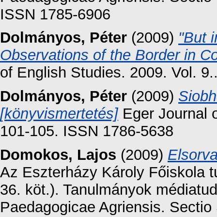
ISSN 1785-6906
Dolmányos, Péter
(2009)
"But 
Observations of the Border in C
of English Studies. 2009. Vol. 9
Dolmányos, Péter
(2009)
Siobh
[könyvismertetés]
Eger Journal o
101-105. ISSN 1786-5638
Domokos, Lajos
(2009)
Elsorva
Az Eszterházy Károly Főiskola 
36. köt.). Tanulmányok médiat
Paedagogicae Agriensis. Sectio 