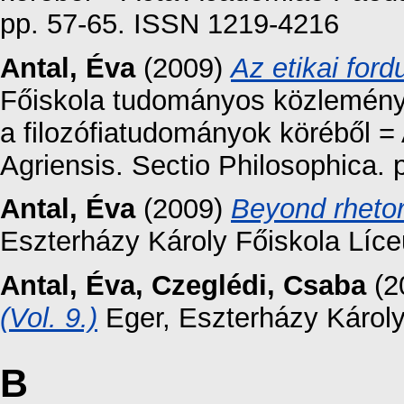
pp. 57-65. ISSN 1219-4216
Antal, Éva
(2009)
Az etikai ford
Főiskola tudományos közleménye
a filozófiatudományok köréből 
Agriensis. Sectio Philosophica.
Antal, Éva
(2009)
Beyond rhetor
Eszterházy Károly Főiskola Líc
Antal, Éva
,
Czeglédi, Csaba
(2
(Vol. 9.)
Eger, Eszterházy Károly
B