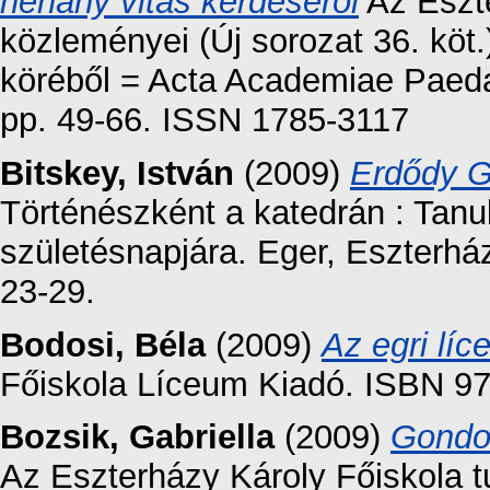
néhány vitás kérdéséről
Az Eszt
közleményei (Új sorozat 36. kö
köréből = Acta Academiae Paedag
pp. 49-66. ISSN 1785-3117
Bitskey, István
(2009)
Erdődy G
Történészként a katedrán : Tan
születésnapjára. Eger, Eszterhá
23-29.
Bodosi, Béla
(2009)
Az egri líc
Főiskola Líceum Kiadó. ISBN 9
Bozsik, Gabriella
(2009)
Gondol
Az Eszterházy Károly Főiskola 