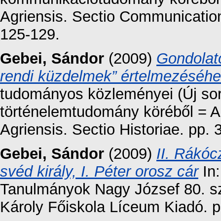
Agriensis. Sectio Communication
125-129.
Gebei, Sándor
(2009)
Gondolat
rendi küzdelmek” értelmezéséh
tudományos közleményei (Új sor
történelemtudomány köréből = 
Agriensis. Sectio Historiae. pp.
Gebei, Sándor
(2009)
II. Rákóc
svéd király, I. Péter orosz cár
In:
Tanulmányok Nagy József 80. sz
Károly Főiskola Líceum Kiadó. p