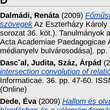
D
Dalmádi, Renáta
(2009)
Főműso
szövegek
Az Eszterházy Károly 
sorozat 36. köt.). Tanulmányok
Acta Academiae Paedagogicae Ag
médianyelv bulvárosodása]. pp.
Dascˇal, Judita
,
Száz, Árpád
(
intersection convolution of relati
Informaticae. 36. pp. 47-60. IS
(Online)
Dede, Éva
(2009)
Hallom és olv