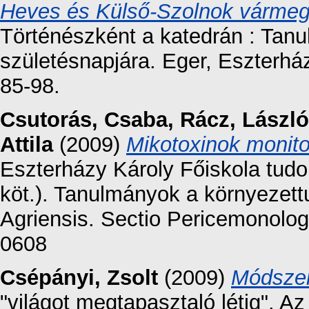
Heves és Külső-Szolnok várme
Történészként a katedrán : Tan
születésnapjára. Eger, Eszterhá
85-98.
Csutorás, Csaba
,
Rácz, László
Attila
(2009)
Mikotoxinok monito
Eszterházy Károly Főiskola tud
köt.). Tanulmányok a környezet
Agriensis. Sectio Pericemonolog
0608
Csépányi, Zsolt
(2009)
Módszer
"világot megtapasztaló létig". A