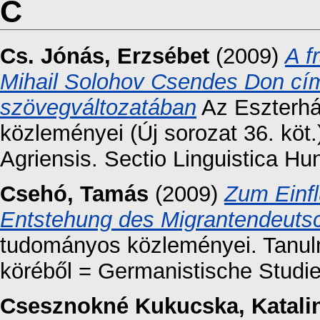
C
Cs. Jónás, Erzsébet
(2009)
A f
Mihail Solohov Csendes Don c
szövegváltozatában
Az Eszterhá
közleményei (Új sorozat 36. kö
Agriensis. Sectio Linguistica H
Csehó, Tamás
(2009)
Zum Einfl
Entstehung des Migrantendeuts
tudományos közleményei. Tanul
köréből = Germanistische Studien
Csesznokné Kukucska, Katali