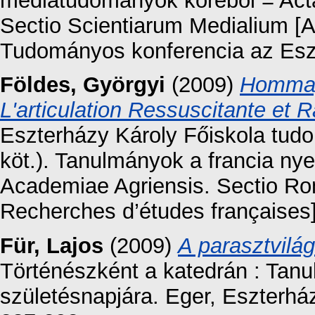
médiatudományok köréből = Act
Sectio Scientiarum Medialium [Az
Tudományos konferencia az Esz
Földes, Györgyi
(2009)
Hommag
L'articulation Ressuscitante et 
Eszterházy Károly Főiskola tud
köt.). Tanulmányok a francia nye
Academiae Agriensis. Sectio Rom
Recherches d’études françaises]
Für, Lajos
(2009)
A parasztvilág
Történészként a katedrán : Tan
születésnapjára. Eger, Eszterhá