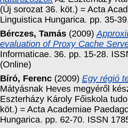
(Új sorozat 36. köt.) = Acta Ac
Linguistica Hungarica. pp. 35-3
Bérczes, Tamás
(2009)
Approxi
evaluation of Proxy Cache Serv
Informaticae. 36. pp. 15-28. IS
(Online)
Bíró, Ferenc
(2009)
Egy régió t
Mátyásnak Heves megyéről készü
Eszterházy Károly Főiskola tud
köt.) = Acta Academiae Paedagog
Hungarica. pp. 62-70. ISSN 178