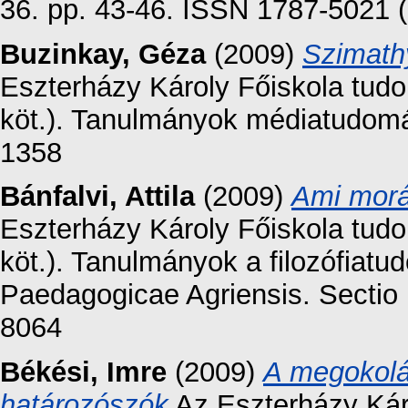
36. pp. 43-46. ISSN 1787-5021 (
Buzinkay, Géza
(2009)
Szimath
Eszterházy Károly Főiskola tud
köt.). Tanulmányok médiatudomá
1358
Bánfalvi, Attila
(2009)
Ami morál
Eszterházy Károly Főiskola tud
köt.). Tanulmányok a filozófia
Paedagogicae Agriensis. Sectio 
8064
Békési, Imre
(2009)
A megokolá
határozószók
Az Eszterházy Kár