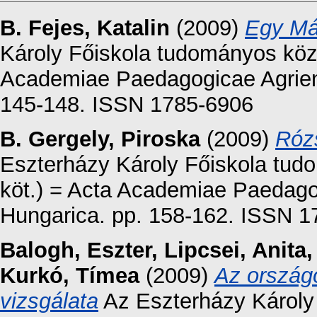
B. Fejes, Katalin
(2009)
Egy Má
Károly Főiskola tudományos közl
Academiae Paedagogicae Agriensi
145-148. ISSN 1785-6906
B. Gergely, Piroska
(2009)
Róz
Eszterházy Károly Főiskola tud
köt.) = Acta Academiae Paedagog
Hungarica. pp. 158-162. ISSN 
Balogh, Eszter
,
Lipcsei, Anita
Kurkó, Tímea
(2009)
Az országo
vizsgálata
Az Eszterházy Károly