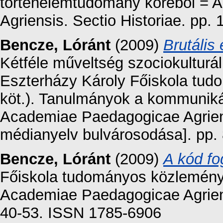
történelemtudomány köréből = 
Agriensis. Sectio Historiae. pp
Bencze, Lóránt
(2009)
Brutális
Kétféle műveltség szociokulturál
Eszterházy Károly Főiskola tud
köt.). Tanulmányok a kommunik
Academiae Paedagogicae Agrien
médianyelv bulvárosodása]. pp. 
Bencze, Lóránt
(2009)
A kód fo
Főiskola tudományos közleményei
Academiae Paedagogicae Agriensi
40-53. ISSN 1785-6906