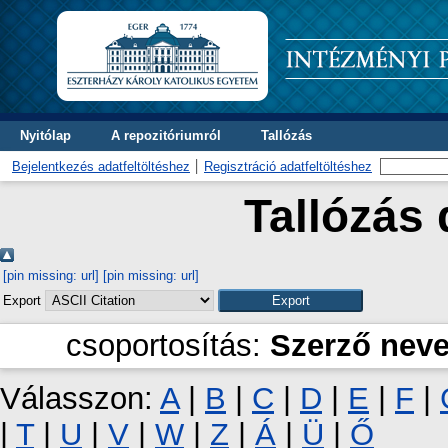
Nyitólap
A repozitóriumról
Tallózás
Bejelentkezés adatfeltöltéshez
Regisztráció adatfeltöltéshez
Tallózás 
[pin missing: url]
[pin missing: url]
Export
csoportosítás:
Szerző nev
Válasszon:
A
|
B
|
C
|
D
|
E
|
F
|
|
T
|
U
|
V
|
W
|
Z
|
Á
|
Ü
|
Ő