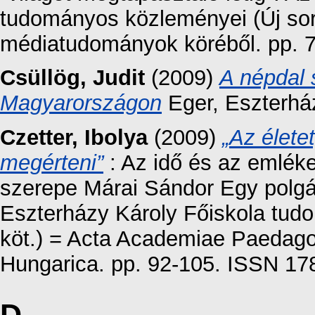
tudományos közleményei (Új sor
médiatudományok köréből. pp. 
Csüllög, Judit
(2009)
A népdal 
Magyarországon
Eger, Eszterhá
Czetter, Ibolya
(2009)
„Az élete
megérteni”
: Az idő és az emlék
szerepe Márai Sándor Egy polg
Eszterházy Károly Főiskola tud
köt.) = Acta Academiae Paedagog
Hungarica. pp. 92-105. ISSN 17