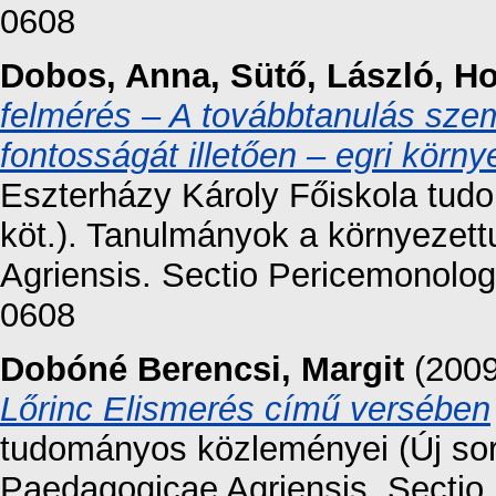
0608
Dobos, Anna
,
Sütő, László
,
Ho
felmérés – A továbbtanulás szem
fontosságát illetően – egri körn
Eszterházy Károly Főiskola tud
köt.). Tanulmányok a környezet
Agriensis. Sectio Pericemonolog
0608
Dobóné Berencsi, Margit
(200
Lőrinc Elismerés című versében
tudományos közleményei (Új sor
Paedagogicae Agriensis. Sectio 