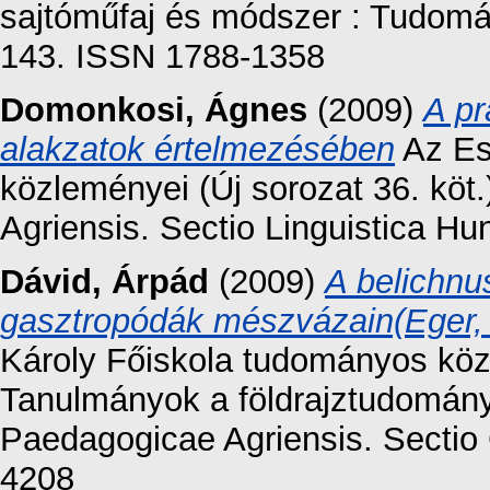
sajtóműfaj és módszer : Tudomá
143. ISSN 1788-1358
Domonkosi, Ágnes
(2009)
A pr
alakzatok értelmezésében
Az Es
közleményei (Új sorozat 36. kö
Agriensis. Sectio Linguistica H
Dávid, Árpád
(2009)
A belichnu
gasztropódák mészvázain(Eger, 
Károly Főiskola tudományos közl
Tanulmányok a földrajztudomány
Paedagogicae Agriensis. Sectio
4208