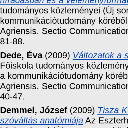
híradásban és a véleményformá
tudományos közleményei (Új sor
kommunikációtudomány köréből
Agriensis. Sectio Communication
81-88.
Dede, Éva
(2009)
Változatok a 
Főiskola tudományos közleménye
a kommunikációtudomány köréb
Agriensis. Sectio Communication
40-47.
Demmel, József
(2009)
Tisza K
szóváltás anatómiája
Az Eszterh