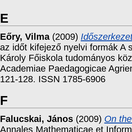
E
Eőry, Vilma
(2009)
Időszerkeze
az időt kifejező nyelvi formák A
Károly Főiskola tudományos közl
Academiae Paedagogicae Agriensi
121-128. ISSN 1785-6906
F
Falucskai, János
(2009)
On the 
Annales Mathematicae et Inform