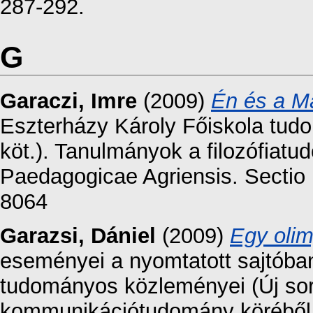
287-292.
G
Garaczi, Imre
(2009)
Én és a Má
Eszterházy Károly Főiskola tud
köt.). Tanulmányok a filozófia
Paedagogicae Agriensis. Sectio 
8064
Garazsi, Dániel
(2009)
Egy olim
eseményei a nyomtatott sajtóban
tudományos közleményei (Új sor
kommunikációtudomány köréből