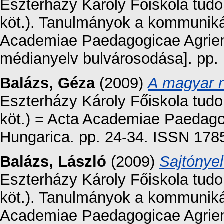
Eszterházy Károly Főiskola tud
köt.). Tanulmányok a kommunik
Academiae Paedagogicae Agrien
médianyelv bulvárosodása]. pp.
Balázs, Géza
(2009)
A magyar r
Eszterházy Károly Főiskola tud
köt.) = Acta Academiae Paedagog
Hungarica. pp. 24-34. ISSN 178
Balázs, László
(2009)
Sajtónyel
Eszterházy Károly Főiskola tud
köt.). Tanulmányok a kommunik
Academiae Paedagogicae Agrien