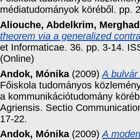
médiatudományok köréből. pp. 
Aliouche, Abdelkrim
,
Merghadi
theorem via a generalized contra
et Informaticae. 36. pp. 3-14. I
(Online)
Andok, Mónika
(2009)
A bulvár
Főiskola tudományos közleménye
a kommunikációtudomány köréb
Agriensis. Sectio Communication
17-22.
Andok, Mónika
(2009)
A modern