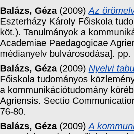
Balázs, Géza
(2009)
Az örömelv
Eszterházy Károly Főiskola tud
köt.). Tanulmányok a kommunik
Academiae Paedagogicae Agrien
médianyelv bulvárosodása]. pp. 
Balázs, Géza
(2009)
Nyelvi tab
Főiskola tudományos közleménye
a kommunikációtudomány köréb
Agriensis. Sectio Communication
76-80.
Balázs, Géza
(2009)
A kommuni