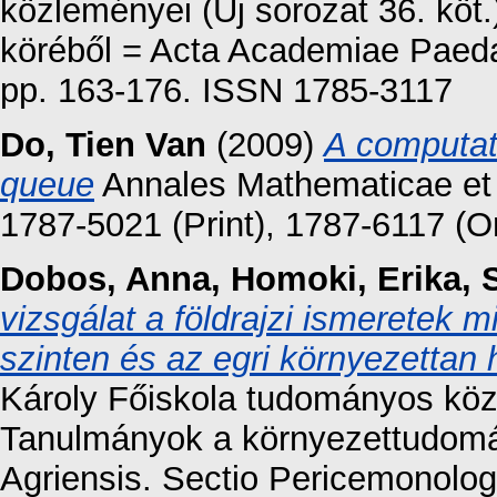
közleményei (Új sorozat 36. kö
köréből = Acta Academiae Paedag
pp. 163-176. ISSN 1785-3117
Do, Tien Van
(2009)
A computati
queue
Annales Mathematicae et 
1787-5021 (Print), 1787-6117 (O
Dobos, Anna
,
Homoki, Erika
,
vizsgálat a földrajzi ismeretek 
szinten és az egri környezettan 
Károly Főiskola tudományos közl
Tanulmányok a környezettudomán
Agriensis. Sectio Pericemonolog