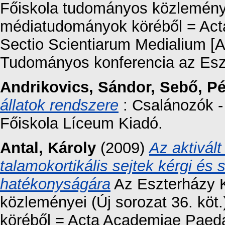
Főiskola tudományos közleménye
médiatudományok köréből = Act
Sectio Scientiarum Medialium [Az
Tudományos konferencia az Eszt
Andrikovics, Sándor
,
Sebő, Pé
állatok rendszere
: Csalánozók -
Főiskola Líceum Kiadó.
Antal, Károly
(2009)
Az aktivál
talamokortikális sejtek kérgi és
hatékonyságára
Az Eszterházy K
közleményei (Új sorozat 36. köt
köréből = Acta Academiae Paedag