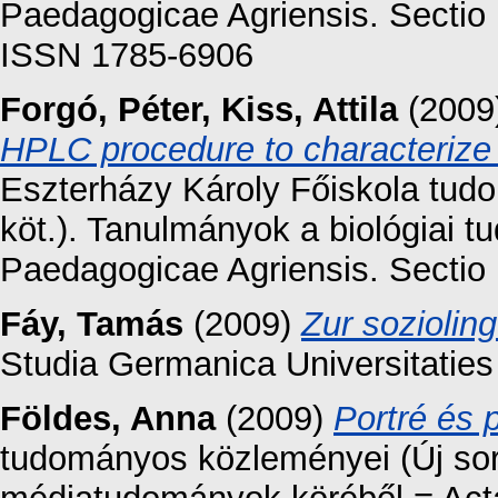
Paedagogicae Agriensis. Sectio 
ISSN 1785-6906
Forgó, Péter
,
Kiss, Attila
(2009
HPLC procedure to characterize
Eszterházy Károly Főiskola tud
köt.). Tanulmányok a biológiai
Paedagogicae Agriensis. Sectio 
Fáy, Tamás
(2009)
Zur soziolin
Studia Germanica Universitaties 
Földes, Anna
(2009)
Portré és 
tudományos közleményei (Új sor