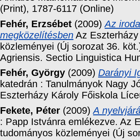
(Print), 1787-6117 (Online)
Fehér, Erzsébet
(2009)
Az iroda
megközelítésben
Az Eszterházy 
közleményei (Új sorozat 36. kö
Agriensis. Sectio Linguistica H
Fehér, György
(2009)
Darányi I
katedrán : Tanulmányok Nagy Józ
Eszterházy Károly Főiskola Líce
Fekete, Péter
(2009)
A nyelvjárá
: Papp Istvánra emlékezve. Az E
tudományos közleményei (Új sor