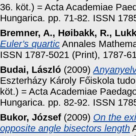
36. köt.) = Acta Academiae Paed
Hungarica. pp. 71-82. ISSN 178
Bremner, A.
,
Høibakk, R.
,
Lukk
Euler’s quartic
Annales Mathemati
ISSN 1787-5021 (Print), 1787-61
Budai, László
(2009)
Anyanyelv
Eszterházy Károly Főiskola tud
köt.) = Acta Academiae Paedagog
Hungarica. pp. 82-92. ISSN 178
Bukor, József
(2009)
On the exi
opposite angle bisectors length
A