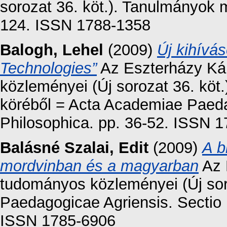
sorozat 36. köt.). Tanulmányok 
124. ISSN 1788-1358
Balogh, Lehel
(2009)
Új kihívá
Technologies”
Az Eszterházy Ká
közleményei (Új sorozat 36. köt
köréből = Acta Academiae Paeda
Philosophica. pp. 36-52. ISSN 
Balásné Szalai, Edit
(2009)
A b
mordvinban és a magyarban
Az 
tudományos közleményei (Új sor
Paedagogicae Agriensis. Sectio 
ISSN 1785-6906