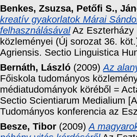
Benkes, Zsuzsa
,
Petőfi S., Já
kreatív gyakorlatok Márai Sándo
felhasználásával
Az Eszterházy 
közleményei (Új sorozat 36. kö
Agriensis. Sectio Linguistica H
Bernáth, László
(2009)
Az alan
Főiskola tudományos közleménye
médiatudományok köréből = Act
Sectio Scientiarum Medialium [Az
Tudományos konferencia az Esz
Besze, Tibor
(2009)
A magyarok