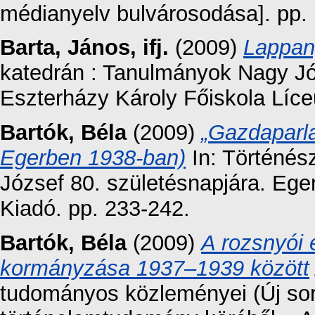
médianyelv bulvárosodása]. pp.
Barta, János, ifj.
(2009)
Lappan
katedrán : Tanulmányok Nagy Józ
Eszterházy Károly Főiskola Líce
Bartók, Béla
(2009)
„Gazdaparl
Egerben 1938-ban)
In: Történés
József 80. születésnapjára. Ege
Kiadó. pp. 233-242.
Bartók, Béla
(2009)
A rozsnyói
kormányzása 1937–1939 között
tudományos közleményei (Új sor