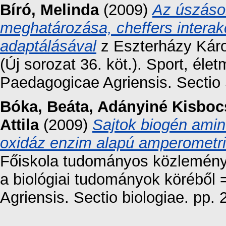
Bíró, Melinda
(2009)
Az úszások
meghatározása, cheffers intera
adaptálásával
z Eszterházy Káro
(Új sorozat 36. köt.). Sport, é
Paedagogicae Agriensis. Sectio
Bóka, Beáta
,
Adányiné Kisboc
Attila
(2009)
Sajtok biogén ami
oxidáz enzim alapú amperometri
Főiskola tudományos közleménye
a biológiai tudományok köréből
Agriensis. Sectio biologiae. pp