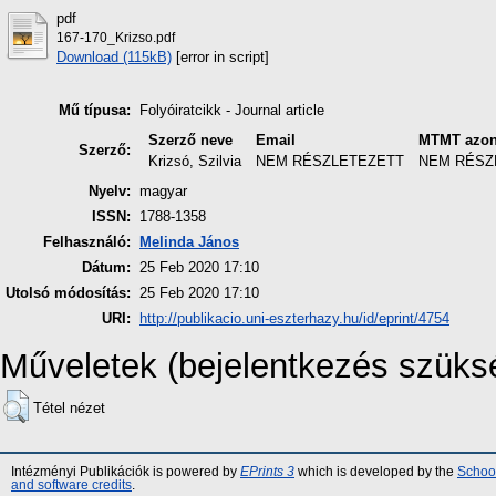
pdf
167-170_Krizso.pdf
Download (115kB)
[error in script]
Mű típusa:
Folyóiratcikk - Journal article
Szerző neve
Email
MTMT azon
Szerző:
Krizsó, Szilvia
NEM RÉSZLETEZETT
NEM RÉSZ
Nyelv:
magyar
ISSN:
1788-1358
Felhasználó:
Melinda János
Dátum:
25 Feb 2020 17:10
Utolsó módosítás:
25 Feb 2020 17:10
URI:
http://publikacio.uni-eszterhazy.hu/id/eprint/4754
Műveletek (bejelentkezés szüks
Tétel nézet
Intézményi Publikációk is powered by
EPrints 3
which is developed by the
School
and software credits
.