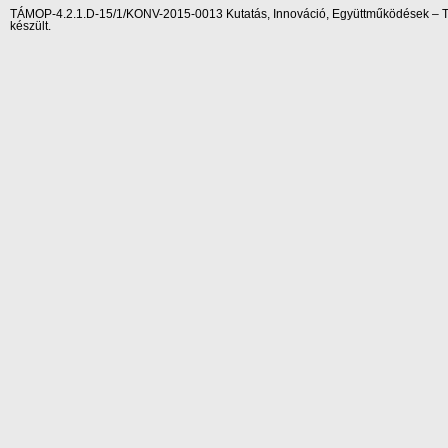
TÁMOP-4.2.1.D-15/1/KONV-2015-0013 Kutatás, Innováció, Együttműködések – Tár
készült.