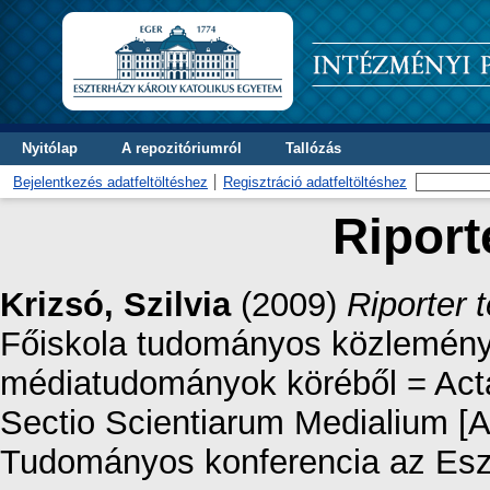
Nyitólap
A repozitóriumról
Tallózás
Bejelentkezés adatfeltöltéshez
Regisztráció adatfeltöltéshez
Riport
Krizsó, Szilvia
(2009)
Riporter
Főiskola tudományos közleménye
médiatudományok köréből = Act
Sectio Scientiarum Medialium [Az
Tudományos konferencia az Esz