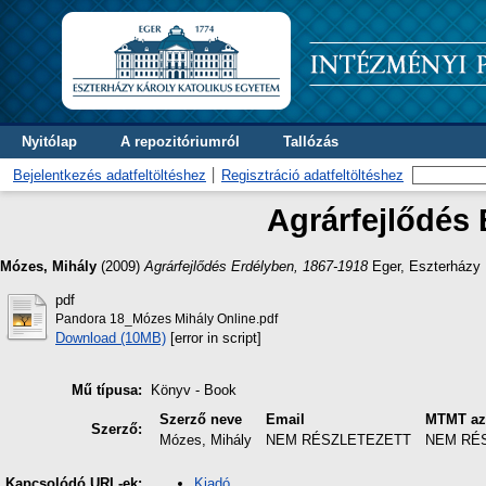
Nyitólap
A repozitóriumról
Tallózás
Bejelentkezés adatfeltöltéshez
Regisztráció adatfeltöltéshez
Agrárfejlődés 
Mózes, Mihály
(2009)
Agrárfejlődés Erdélyben, 1867-1918
Eger, Eszterházy 
pdf
Pandora 18_Mózes Mihály Online.pdf
Download (10MB)
[error in script]
Mű típusa:
Könyv - Book
Szerző neve
Email
MTMT az
Szerző:
Mózes, Mihály
NEM RÉSZLETEZETT
NEM RÉ
Kiadó
Kapcsolódó URL-ek: