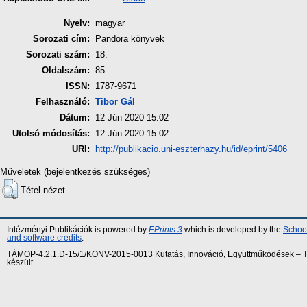
Nyelv:
magyar
Sorozati cím:
Pandora könyvek
Sorozati szám:
18.
Oldalszám:
85
ISSN:
1787-9671
Felhasználó:
Tibor Gál
Dátum:
12 Jún 2020 15:02
Utolsó módosítás:
12 Jún 2020 15:02
URI:
http://publikacio.uni-eszterhazy.hu/id/eprint/5406
Műveletek (bejelentkezés szükséges)
Tétel nézet
Intézményi Publikációk is powered by
EPrints 3
which is developed by the
School
and software credits
.
TÁMOP-4.2.1.D-15/1/KONV-2015-0013 Kutatás, Innováció, Együttműködések – Tár
készült.