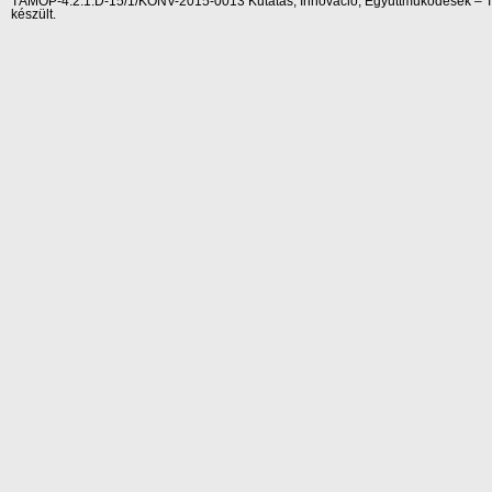
TÁMOP-4.2.1.D-15/1/KONV-2015-0013 Kutatás, Innováció, Együttműködések – Tár
készült.