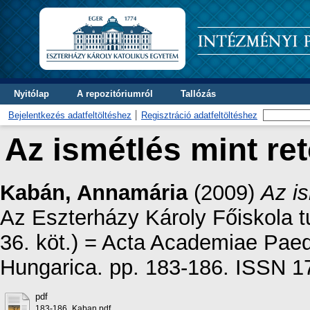
Nyitólap
A repozitóriumról
Tallózás
Bejelentkezés adatfeltöltéshez
Regisztráció adatfeltöltéshez
Az ismétlés mint reto
Kabán, Annamária
(2009)
Az is
Az Eszterházy Károly Főiskola 
36. köt.) = Acta Academiae Paed
Hungarica. pp. 183-186. ISSN 
pdf
183-186_Kaban.pdf