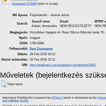
Download (216kB)
[error in script]
Mű típusa:
Folyóiratcikk - Journal article
Szerző neve
Email
MTMT a
Szerző:
Kabán, Annamária
NEM RÉSZLETEZETT
NEM R
Megjegyzés:
Közzétéve Vargáné dr. Raisz Rózsa főiskolai tanár 70. 
Nyelv:
magyar
ISSN:
1785-6906
Felhasználó:
Kun Zsuzsanna
Dátum:
26 Feb 2019 10:21
Utolsó módosítás:
26 Feb 2019 10:21
URI:
http://publikacio.uni-eszterhazy.hu/id/eprint/2601
Műveletek (bejelentkezés szüks
Tétel nézet
Intézményi Publikációk is powered by
EPrints 3
which is developed by the
School
and software credits
.