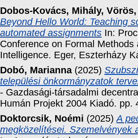
Dobos-Kovács, Mihály
,
Vörös,
Beyond Hello World: Teaching sof
automated assignments
In: Proc
Conference on Formal Methods an
Intelligence. Eger, Eszterházy Ká
Dobó, Marianna
(2025)
Szubszi
települési önkormányzatok terve
- Gazdasági-társadalmi decentra
Humán Projekt 2004 Kiadó. pp. 
Doktorcsik, Noémi
(2025)
A ped
megközelítései. Szemelvények a