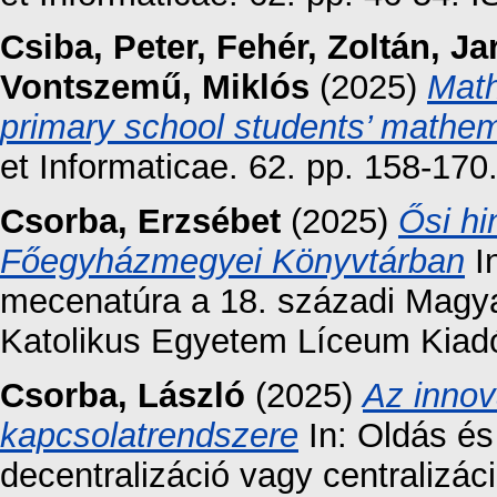
Csiba, Peter
,
Fehér, Zoltán
,
Ja
Vontszemű, Miklós
(2025)
Math
primary school students’ mathema
et Informaticae. 62. pp. 158-17
Csorba, Erzsébet
(2025)
Ősi hi
Főegyházmegyei Könyvtárban
In
mecenatúra a 18. századi Magya
Katolikus Egyetem Líceum Kiadó
Csorba, László
(2025)
Az innov
kapcsolatrendszere
In: Oldás és
decentralizáció vagy centralizá