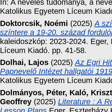
In: A nevelés tudománya, a nev
Katolikus Egyetem Líceum Kiadó
Doktorcsik, Noémi
(2025)
A sz
színtere a 19-20. század forduló
kaleidoszkóp: 2023-2024. Eger,
Líceum Kiadó. pp. 41-58.
Dolhai, Lajos
(2025)
Az Egri Hi
Papnevelő Intézet hallgatói 19
Katolikus Egyetem Líceum Kiad
Dolmányos, Péter
,
Kaló, Krisz
Geoffrey
(2025)
Literature : A R
Lesson Plans
Eger, Eszterházy 