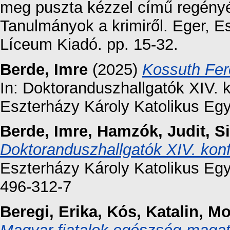
meg puszta kézzel című regényé
Tanulmányok a krimiről. Eger, E
Líceum Kiadó. pp. 15-32.
Berde, Imre
(2025)
Kossuth Fer
In: Doktoranduszhallgatók XIV. 
Eszterházy Károly Katolikus Eg
Berde, Imre
,
Hamzók, Judit
,
S
Doktoranduszhallgatók XIV. kon
Eszterházy Károly Katolikus E
496-312-7
Beregi, Erika
,
Kós, Katalin
,
Mo