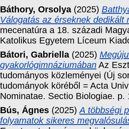
Báthory, Orsolya
(2025)
Batthy
Válogatás az érseknek dedikált
mecenatúra a 18. századi Magya
Katolikus Egyetem Líceum Kiadó
Bátori, Gabriella
(2025)
Megújul
gyakorlógimnáziumában
Az Eszt
tudományos közleményei (Új soro
tudományok köréből = Acta Unive
Nominatae. Sectio Biologiae. p. 
Bús, Ágnes
(2025)
A többségi 
folyamatok sikeres megvalósul