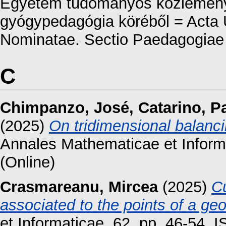
Egyetem tudományos közleménye
gyógypedagógia köréből = Acta U
Nominatae. Sectio Paedagogiae s
C
Chimpanzo, José
,
Catarino, P
(2025)
On tridimensional balanc
Annales Mathematicae et Inform
(Online)
Crasmareanu, Mircea
(2025)
Cu
associated to the points of a ge
et Informaticae. 62. pp. 46-54.