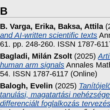
B
B. Varga, Erika
,
Baksa, Attila
(
and AI-written scientific texts
Ann
61. pp. 248-260. ISSN 1787-6117
Bagladi, Milán Zsolt
(2025)
Arti
human arm signals
Annales Math
54. ISSN 1787-6117 (Online)
Balogh, Evelin
(2025)
Tanítójel
tanulási, magatartási nehézsége
differenciált foglalkozás tervezé