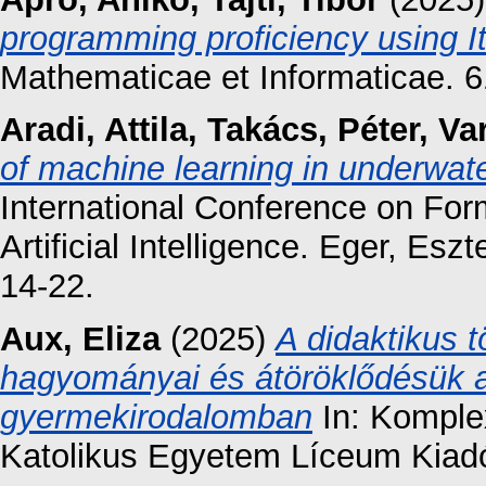
programming proficiency using 
Mathematicae et Informaticae. 6
Aradi, Attila
,
Takács, Péter
,
Var
of machine learning in underwat
International Conference on Fo
Artificial Intelligence. Eger, Esz
14-22.
Aux, Eliza
(2025)
A didaktikus 
hagyományai és átöröklődésük a
gyermekirodalomban
In: Komple
Katolikus Egyetem Líceum Kiadó