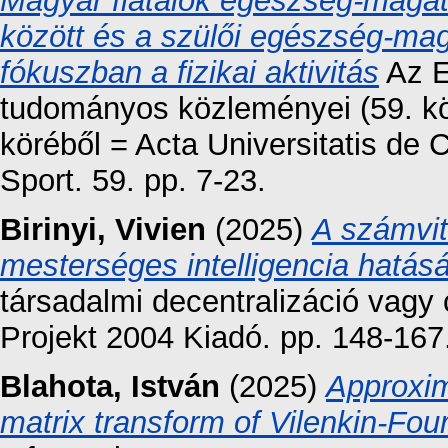
Magyar fiatalok egészség-maga
között és a szülői egészség-mag
fókuszban a fizikai aktivitás
Az E
tudományos közleményei (59. kö
köréből = Acta Universitatis de
Sport. 59. pp. 7-23.
Birinyi, Vivien
(2025)
A számvite
mesterséges intelligencia hatás
társadalmi decentralizáció vagy
Projekt 2004 Kiadó. pp. 148-167
Blahota, István
(2025)
Approxim
matrix transform of Vilenkin-Four