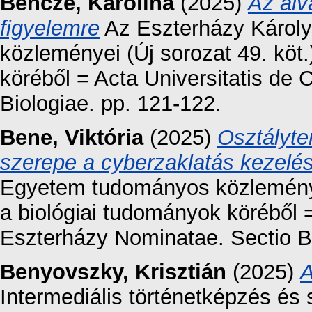
Bencze, Karolina
(2025)
Az alv
figyelemre
Az Eszterházy Károl
közleményei (Új sorozat 49. köt
köréből = Acta Universitatis de
Biologiae. pp. 121-122.
Bene, Viktória
(2025)
Osztályte
szerepe a cyberzaklatás kezelé
Egyetem tudományos közleményei
a biológiai tudományok köréből =
Eszterházy Nominatae. Sectio Bi
Benyovszky, Krisztián
(2025)
A
Intermediális történetképzés és