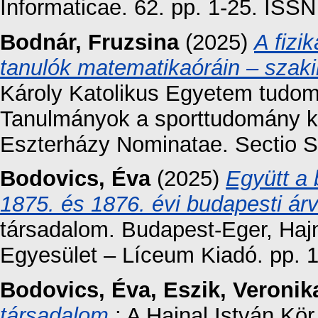
Informaticae. 62. pp. 1-25. ISS
Bodnár, Fruzsina
(2025)
A fizi
tanulók matematikaóráin – szaki
Károly Katolikus Egyetem tudom
Tanulmányok a sporttudomány kör
Eszterházy Nominatae. Sectio Sp
Bodovics, Éva
(2025)
Együtt a 
1875. és 1876. évi budapesti árv
társadalom. Budapest-Eger, Hajn
Egyesület – Líceum Kiadó. pp. 
Bodovics, Éva
,
Eszik, Veronik
társadalom
: A Hajnal István Kör