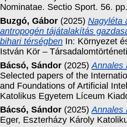
Nominatae. Sectio Sport. 56. pp.
Buzgó, Gábor
(2025)
Nagyléta 
antropogén tájátalakítás gazdas
bihari térségben
In: Környezet é
István Kör – Társadalomtörténet
Bácsó, Sándor
(2025)
Annales 
Selected papers of the Internat
and Foundations of Artificial Int
Katolikus Egyetem Líceum Kiad
Bácsó, Sándor
(2025)
Annales 
Eger, Eszterházy Károly Katoli