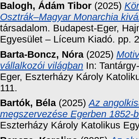
Balogh, Ádám Tibor
(2025)
Kör
Osztrák–Magyar Monarchia kiván
társadalom. Budapest-Eger, Hajn
Egyesület – Líceum Kiadó. pp. 
Barta-Boncz, Nóra
(2025)
Moti
vállalkozói világban
In: Tantárgy
Eger, Eszterházy Károly Katoli
111.
Bartók, Béla
(2025)
Az angolki
megszervezése Egerben 1852-
Eszterházy Károly Katolikus Eg