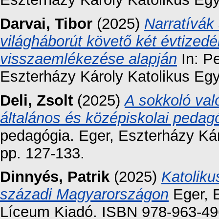
Darvai, Tibor
(2025)
Narratívá
világháborút követő két évtized
visszaemlékezése alapján
In: P
Eszterházy Károly Katolikus Eg
Deli, Zsolt
(2025)
A sokkoló val
általános és középiskolai peda
pedagógia. Eger, Eszterházy Ká
pp. 127-133.
Dinnyés, Patrik
(2025)
Katoliku
századi Magyarországon
Eger, 
Líceum Kiadó. ISBN 978-963-49