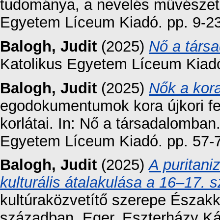
tudománya, a nevelés művészete
Egyetem Líceum Kiadó. pp. 9-23
Balogh, Judit
(2025)
Nő a társ
Katolikus Egyetem Líceum Kiad
Balogh, Judit
(2025)
Nők a kor
egodokumentumok kora újkori fe
korlátai. In: Nő a társadalomban
Egyetem Líceum Kiadó. pp. 57-
Balogh, Judit
(2025)
A puritan
kulturális átalakulása a 16–17.
kultúraközvetítő szerepe Észak
században. Eger, Eszterházy Ká