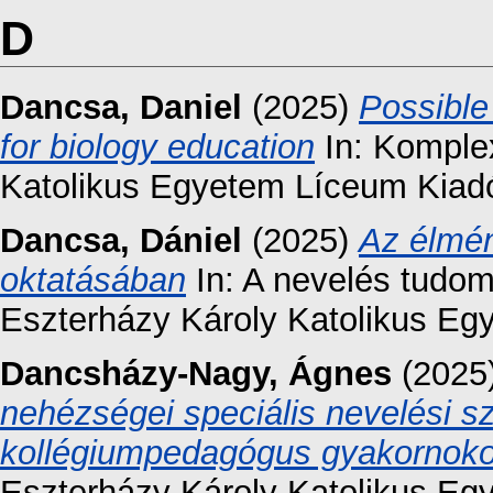
D
Dancsa, Daniel
(2025)
Possible
for biology education
In: Komplex
Katolikus Egyetem Líceum Kiadó
Dancsa, Dániel
(2025)
Az élmén
oktatásában
In: A nevelés tudo
Eszterházy Károly Katolikus Eg
Dancsházy-Nagy, Ágnes
(2025
nehézségei speciális nevelési s
kollégiumpedagógus gyakornok
Eszterházy Károly Katolikus Eg