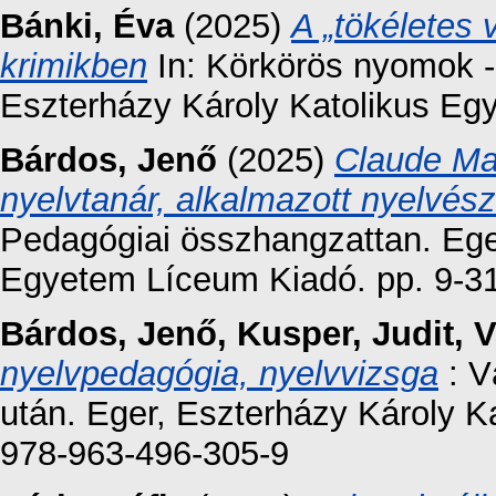
Bánki, Éva
(2025)
A „tökéletes 
krimikben
In: Körkörös nyomok - 
Eszterházy Károly Katolikus Eg
Bárdos, Jenő
(2025)
Claude Ma
nyelvtanár, alkalmazott nyelvé
Pedagógiai összhangzattan. Ege
Egyetem Líceum Kiadó. pp. 9-31
Bárdos, Jenő
,
Kusper, Judit
,
V
nyelvpedagógia, nyelvvizsga
: V
után. Eger, Eszterházy Károly 
978-963-496-305-9