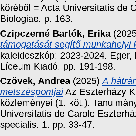
köréből = Acta Universitatis de
Biologiae. p. 163.
Czipczerné Bartók, Erika
(202
támogatását segítő munkahelyi 
kaleidoszkóp: 2023-2024. Eger,
Líceum Kiadó. pp. 191-198.
Czövek, Andrea
(2025)
A hátrá
metszéspontjai
Az Eszterházy K
közleményei (1. köt.). Tanulmá
Universitatis de Carolo Eszter
specialis. 1. pp. 33-47.