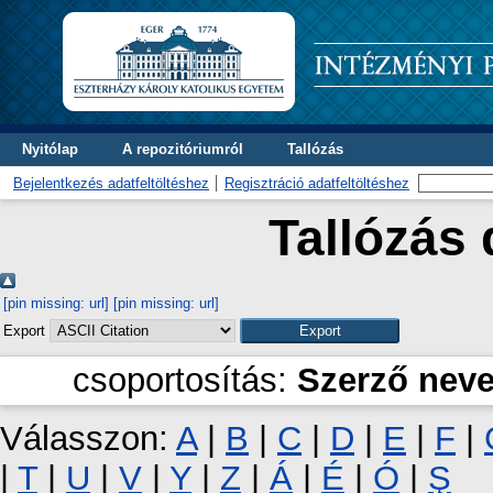
Nyitólap
A repozitóriumról
Tallózás
Bejelentkezés adatfeltöltéshez
Regisztráció adatfeltöltéshez
Tallózás 
[pin missing: url]
[pin missing: url]
Export
csoportosítás:
Szerző nev
Válasszon:
A
|
B
|
C
|
D
|
E
|
F
|
|
T
|
U
|
V
|
Y
|
Z
|
Á
|
É
|
Ó
|
Ş