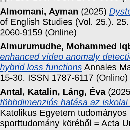
Almomani, Ayman
(2025)
Dyst
of English Studies (Vol. 25.). 25
2060-9159 (Online)
Almurumudhe, Mohammed Iq
enhanced video anomaly detect
hybrid loss functions
Annales Mat
15-30. ISSN 1787-6117 (Online)
Antal, Katalin
,
Láng, Éva
(202
többdimenziós hatása az iskolai
Katolikus Egyetem tudományos k
sporttudomány köréből = Acta Un