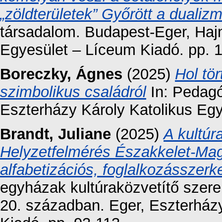
„zöldterületek” Győrött a duali
társadalom. Budapest-Eger, Hajn
Egyesület – Líceum Kiadó. pp. 
Boreczky, Ágnes
(2025)
Hol tör
szimbolikus családról
In: Pedagó
Eszterházy Károly Katolikus Eg
Brandt, Juliane
(2025)
A kultúr
Helyzetfelmérés Északkelet-Mag
alfabetizációs, foglalkozásszerke
egyházak kultúraközvetítő szer
20. században. Eger, Eszterház