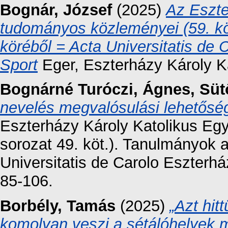
Bognár, József
(2025)
Az Eszte
tudományos közleményei (59. kö
köréből = Acta Universitatis de
Sport
Eger, Eszterházy Károly K
Bognárné Turóczi, Ágnes
,
Süt
nevelés megvalósulási lehetősé
Eszterházy Károly Katolikus E
sorozat 49. köt.). Tanulmányok 
Universitatis de Carolo Eszterhá
85-106.
Borbély, Tamás
(2025)
„Azt hit
komolyan veszi a sétálóhelyek 