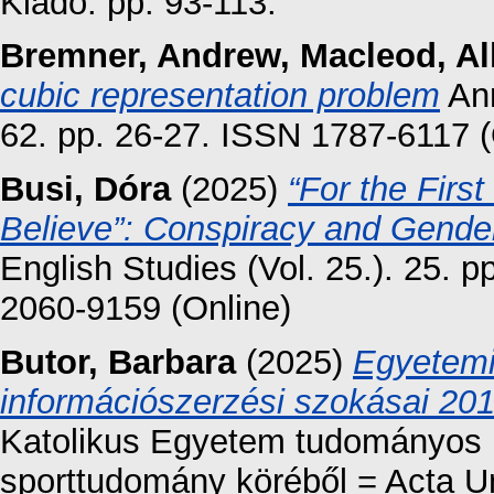
Kiadó. pp. 93-113.
Bremner, Andrew
,
Macleod, Al
cubic representation problem
Ann
62. pp. 26-27. ISSN 1787-6117 (
Busi, Dóra
(2025)
“For the Firs
Believe”: Conspiracy and Gender
English Studies (Vol. 25.). 25. p
2060-9159 (Online)
Butor, Barbara
(2025)
Egyetemi 
információszerzési szokásai 20
Katolikus Egyetem tudományos k
sporttudomány köréből = Acta Un