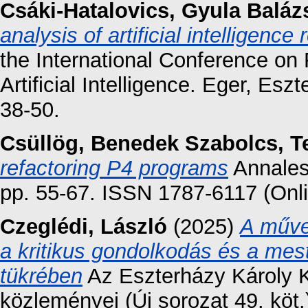
Csáki-Hatalovics, Gyula Baláz
analysis of artificial intelligenc
the International Conference o
Artificial Intelligence. Eger, Esz
38-50.
Csüllög, Benedek Szabolcs
,
T
refactoring P4 programs
Annales
pp. 55-67. ISSN 1787-6117 (Onl
Czeglédi, László
(2025)
A műve
a kritikus gondolkodás és a mest
tükrében
Az Eszterházy Károly 
közleményei (Új sorozat 49. köt