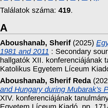
Találatok száma:
419
.
A
Aboushanab, Sherif
(2025)
Egy
1981 and 2011
: Secondary sour
hallgatók XII. konferenciájának 
Katolikus Egyetem Líceum Kiadó
Aboushanab, Sherif Reda
(202
and Hungary during Mubarak’s 
XIV. konferenciájának tanulmány
Egyetem Líceum Kiadó. pp. 171