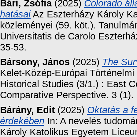
Bári, Zsófia
(2025)
Colorado áll
hatásai
Az Eszterházy Károly K
közleményei (59. köt.). Tanulmá
Universitatis de Carolo Eszterhá
35-53.
Bársony, János
(2025)
The Surv
Kelet-Közép-Európai Történelmi
Historical Studies (3/1.) : East
Comparative Perspective. 3 (1). 
Bárány, Edit
(2025)
Oktatás a f
érdekében
In: A nevelés tudomá
Károly Katolikus Egyetem Líceu