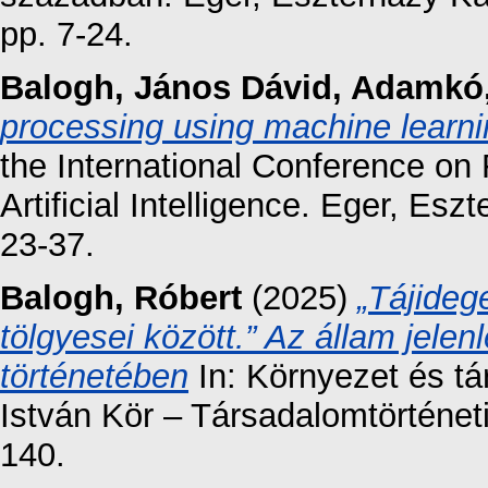
pp. 7-24.
Balogh, János Dávid
,
Adamkó, 
processing using machine learni
the International Conference o
Artificial Intelligence. Eger, Esz
23-37.
Balogh, Róbert
(2025)
„Tájideg
tölgyesei között.” Az állam jele
történetében
In: Környezet és t
István Kör – Társadalomtörténet
140.