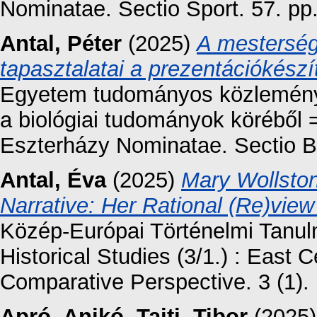
Nominatae. Sectio Sport. 57. pp.
Antal, Péter
(2025)
A mestersége
tapasztalatai a prezentációkész
Egyetem tudományos közleményei
a biológiai tudományok köréből =
Eszterházy Nominatae. Sectio Bi
Antal, Éva
(2025)
Mary Wollston
Narrative: Her Rational (Re)vie
Közép-Európai Történelmi Tanu
Historical Studies (3/1.) : East
Comparative Perspective. 3 (1). 
Apró, Anikó
,
Tajti, Tibor
(2025