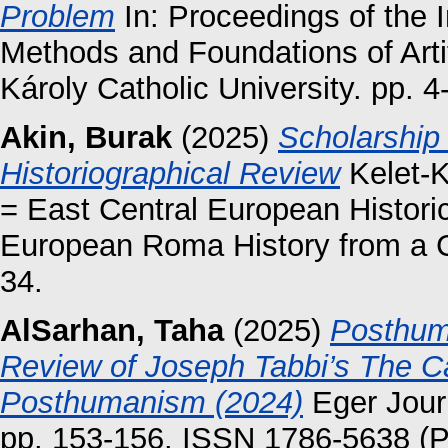
Problem
In: Proceedings of the 
Methods and Foundations of Artif
Károly Catholic University. pp. 4
Akin, Burak
(2025)
Scholarship
Historiographical Review
Kelet-K
= East Central European Historic
European Roma History from a Co
34.
AlSarhan, Taha
(2025)
Posthum
Review of Joseph Tabbi’s The Ca
Posthumanism (2024)
Eger Journ
pp. 153-156. ISSN 1786-5638 (Pr