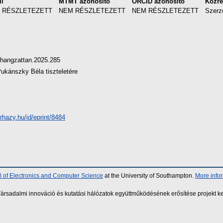
il
MTMT azonosító
ORCID azonosító
Közr
 RÉSZLETEZETT
NEM RÉSZLETEZETT
NEM RÉSZLETEZETT
Szerz
hangzattan.2025.285
ukánszky Béla tiszteletére
erhazy.hu/id/eprint/8484
 of Electronics and Computer Science
at the University of Southampton.
More info
sadalmi innováció és kutatási hálózatok együttműködésének erősítése projekt ke