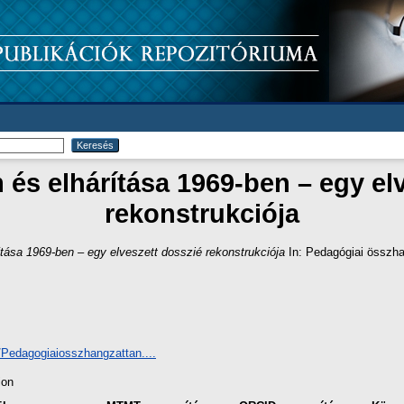
és elhárítása 1969-ben – egy elv
rekonstrukciója
ása 1969-ben – egy elveszett dosszié rekonstrukciója
In: Pedagógiai összha
3/Pedagogiaiosszhangzattan....
ion