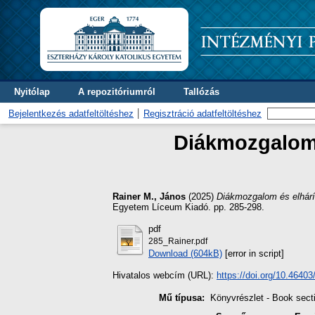
Nyitólap
A repozitóriumról
Tallózás
Bejelentkezés adatfeltöltéshez
Regisztráció adatfeltöltéshez
Diákmozgalom 
Rainer M., János
(2025)
Diákmozgalom és elhárít
Egyetem Líceum Kiadó. pp. 285-298.
pdf
285_Rainer.pdf
Download (604kB)
[error in script]
Hivatalos webcím (URL):
https://doi.org/10.4640
Mű típusa:
Könyvrészlet - Book sect