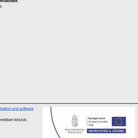
eműködés
ő
rmation and software
retében készült.