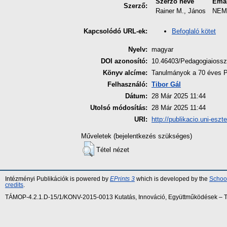
Szerző neve
Ema
Szerző:
Rainer M., János
NEM
Befoglaló kötet
Kapcsolódó URL-ek:
Nyelv:
magyar
DOI azonosító:
10.46403/Pedagogiaiossz
Könyv alcíme:
Tanulmányok a 70 éves P
Felhasználó:
Tibor Gál
Dátum:
28 Már 2025 11:44
Utolsó módosítás:
28 Már 2025 11:44
URI:
http://publikacio.uni-eszt
Műveletek (bejelentkezés szükséges)
Tétel nézet
Intézményi Publikációk is powered by
EPrints 3
which is developed by the
School
credits
.
TÁMOP-4.2.1.D-15/1/KONV-2015-0013 Kutatás, Innováció, Együttműködések – Tár