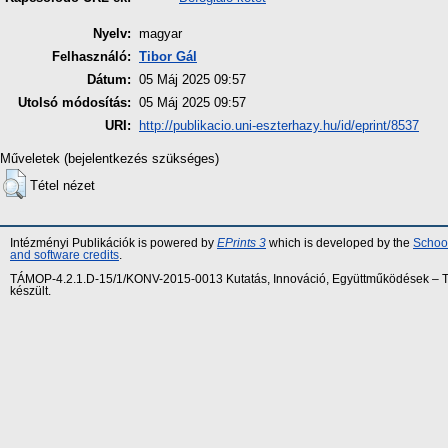
Nyelv:
magyar
Felhasználó:
Tibor Gál
Dátum:
05 Máj 2025 09:57
Utolsó módosítás:
05 Máj 2025 09:57
URI:
http://publikacio.uni-eszterhazy.hu/id/eprint/8537
Műveletek (bejelentkezés szükséges)
Tétel nézet
Intézményi Publikációk is powered by
EPrints 3
which is developed by the
School
and software credits
.
TÁMOP-4.2.1.D-15/1/KONV-2015-0013 Kutatás, Innováció, Együttműködések – Tár
készült.