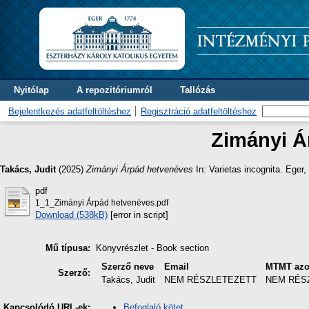
Nyitólap
A repozitóriumról
Tallózás
Bejelentkezés adatfeltöltéshez
Regisztráció adatfeltöltéshez
Zimányi Á
Takács, Judit
(2025)
Zimányi Árpád hetvenéves
In: Varietas incognita. Eger
pdf
1_1_Zimányi Árpád hetvenéves.pdf
Download (538kB)
[error in script]
Mű típusa:
Könyvrészlet - Book section
Szerző neve
Email
MTMT azo
Szerző:
Takács, Judit
NEM RÉSZLETEZETT
NEM RÉS
Befoglaló kötet
Kapcsolódó URL-ek: