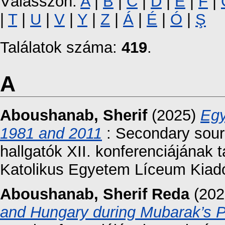
Válasszon:
A
|
B
|
C
|
D
|
E
|
F
|
|
T
|
U
|
V
|
Y
|
Z
|
Á
|
É
|
Ó
|
Ş
Találatok száma:
419
.
A
Aboushanab, Sherif
(2025)
Egy
1981 and 2011
: Secondary sour
hallgatók XII. konferenciájának 
Katolikus Egyetem Líceum Kiadó
Aboushanab, Sherif Reda
(202
and Hungary during Mubarak’s 