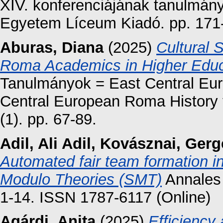
XIV. konferenciájának tanulmány
Egyetem Líceum Kiadó. pp. 171
Aburas, Diana
(2025)
Cultural 
Roma Academics in Higher Educ
Tanulmányok = East Central Euro
Central European Roma History 
(1). pp. 67-89.
Adil, Ali Adil
,
Kovásznai, Gerg
Automated fair team formation in
Modulo Theories (SMT)
Annales 
1-14. ISSN 1787-6117 (Online)
Agárdi, Anita
(2025)
Efficiency 