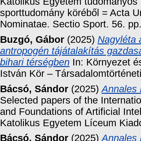
Katolikus Egyetem tudományos k
sporttudomány köréből = Acta Un
Nominatae. Sectio Sport. 56. pp.
Buzgó, Gábor
(2025)
Nagyléta 
antropogén tájátalakítás gazdas
bihari térségben
In: Környezet é
István Kör – Társadalomtörténet
Bácsó, Sándor
(2025)
Annales 
Selected papers of the Internat
and Foundations of Artificial Int
Katolikus Egyetem Líceum Kiad
Bácsó, Sándor
(2025)
Annales 