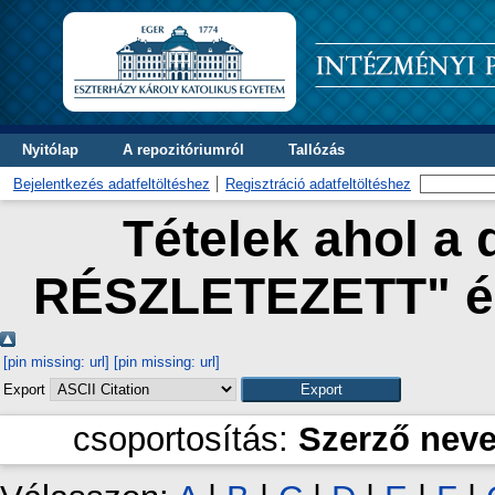
Nyitólap
A repozitóriumról
Tallózás
Bejelentkezés adatfeltöltéshez
Regisztráció adatfeltöltéshez
Tételek ahol a 
RÉSZLETEZETT" és
[pin missing: url]
[pin missing: url]
Export
csoportosítás:
Szerző nev