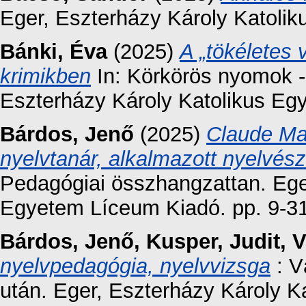
Eger, Eszterházy Károly Katoli
Bánki, Éva
(2025)
A „tökéletes 
krimikben
In: Körkörös nyomok - 
Eszterházy Károly Katolikus Eg
Bárdos, Jenő
(2025)
Claude Ma
nyelvtanár, alkalmazott nyelvé
Pedagógiai összhangzattan. Ege
Egyetem Líceum Kiadó. pp. 9-31
Bárdos, Jenő
,
Kusper, Judit
,
V
nyelvpedagógia, nyelvvizsga
: V
után. Eger, Eszterházy Károly 