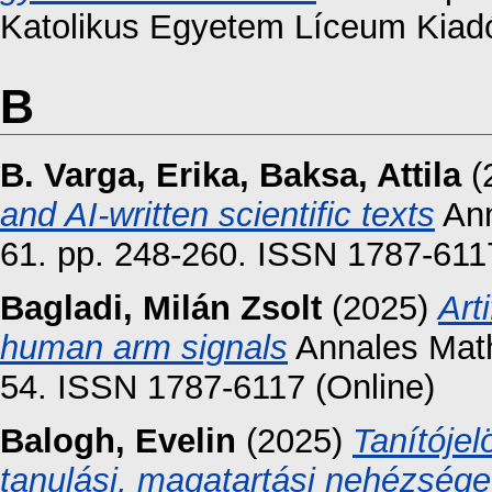
Katolikus Egyetem Líceum Kiadó
B
B. Varga, Erika
,
Baksa, Attila
(
and AI-written scientific texts
Ann
61. pp. 248-260. ISSN 1787-6117
Bagladi, Milán Zsolt
(2025)
Arti
human arm signals
Annales Math
54. ISSN 1787-6117 (Online)
Balogh, Evelin
(2025)
Tanítójel
tanulási, magatartási nehézsége