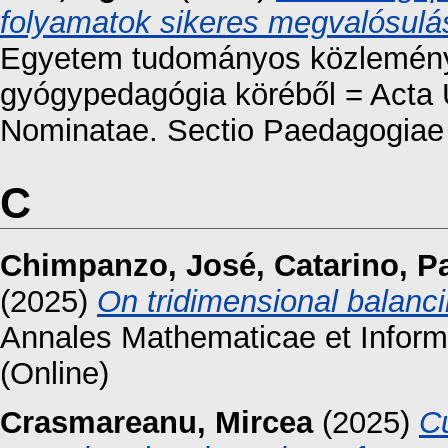
folyamatok sikeres megvalósul
Egyetem tudományos közleménye
gyógypedagógia köréből = Acta U
Nominatae. Sectio Paedagogiae s
C
Chimpanzo, José
,
Catarino, P
(2025)
On tridimensional balanc
Annales Mathematicae et Inform
(Online)
Crasmareanu, Mircea
(2025)
Cu