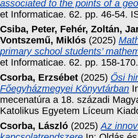
associated to the points of a ge
et Informaticae. 62. pp. 46-54.
Csiba, Peter
,
Fehér, Zoltán
,
Ja
Vontszemű, Miklós
(2025)
Math
primary school students’ mathema
et Informaticae. 62. pp. 158-17
Csorba, Erzsébet
(2025)
Ősi hi
Főegyházmegyei Könyvtárban
In
mecenatúra a 18. századi Magya
Katolikus Egyetem Líceum Kiadó
Csorba, László
(2025)
Az innov
kapcsolatrendszere
In: Oldás és