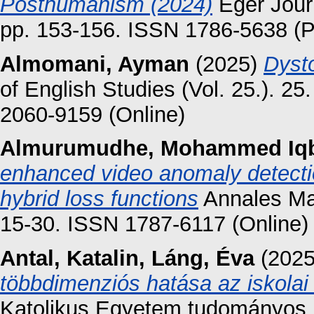
Posthumanism (2024)
Eger Journ
pp. 153-156. ISSN 1786-5638 (Pr
Almomani, Ayman
(2025)
Dyst
of English Studies (Vol. 25.). 25
2060-9159 (Online)
Almurumudhe, Mohammed Iq
enhanced video anomaly detect
hybrid loss functions
Annales Mat
15-30. ISSN 1787-6117 (Online)
Antal, Katalin
,
Láng, Éva
(202
többdimenziós hatása az iskolai
Katolikus Egyetem tudományos k