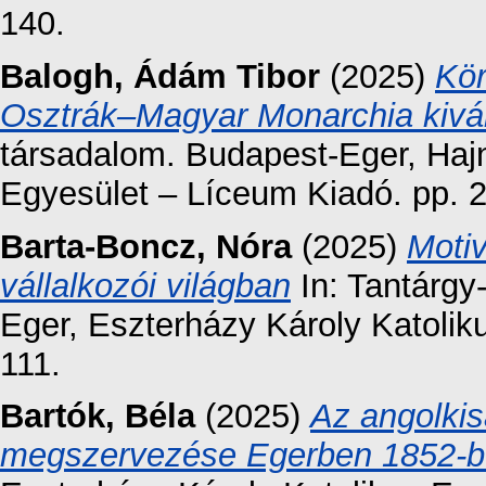
140.
Balogh, Ádám Tibor
(2025)
Kör
Osztrák–Magyar Monarchia kiván
társadalom. Budapest-Eger, Hajn
Egyesület – Líceum Kiadó. pp. 
Barta-Boncz, Nóra
(2025)
Moti
vállalkozói világban
In: Tantárgy
Eger, Eszterházy Károly Katoli
111.
Bartók, Béla
(2025)
Az angolki
megszervezése Egerben 1852-