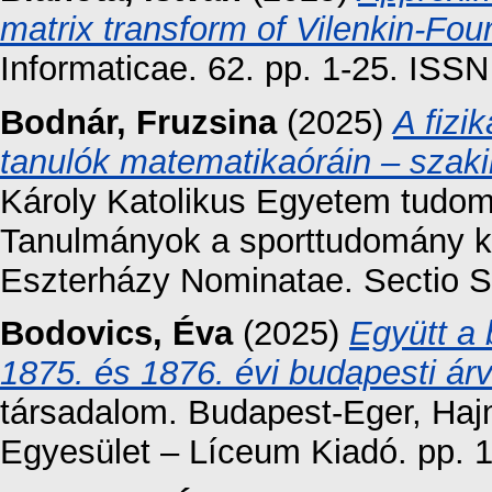
matrix transform of Vilenkin-Four
Informaticae. 62. pp. 1-25. ISS
Bodnár, Fruzsina
(2025)
A fizi
tanulók matematikaóráin – szaki
Károly Katolikus Egyetem tudom
Tanulmányok a sporttudomány kör
Eszterházy Nominatae. Sectio Sp
Bodovics, Éva
(2025)
Együtt a 
1875. és 1876. évi budapesti árv
társadalom. Budapest-Eger, Hajn
Egyesület – Líceum Kiadó. pp. 