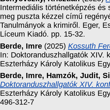
Intermediális történetképzés és
meg puszta kézzel című regényé
Tanulmányok a krimiről. Eger, E
Líceum Kiadó. pp. 15-32.
Berde, Imre
(2025)
Kossuth Fer
In: Doktoranduszhallgatók XIV. 
Eszterházy Károly Katolikus Eg
Berde, Imre
,
Hamzók, Judit
,
S
Doktoranduszhallgatók XIV. kon
Eszterházy Károly Katolikus E
496-312-7