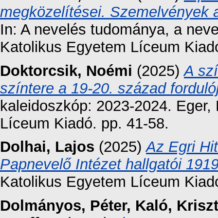
megközelítései. Szemelvények a
In: A nevelés tudománya, a nev
Katolikus Egyetem Líceum Kiadó
Doktorcsik, Noémi
(2025)
A sz
színtere a 19-20. század forduló
kaleidoszkóp: 2023-2024. Eger,
Líceum Kiadó. pp. 41-58.
Dolhai, Lajos
(2025)
Az Egri Hi
Papnevelő Intézet hallgatói 19
Katolikus Egyetem Líceum Kiad
Dolmányos, Péter
,
Kaló, Krisz