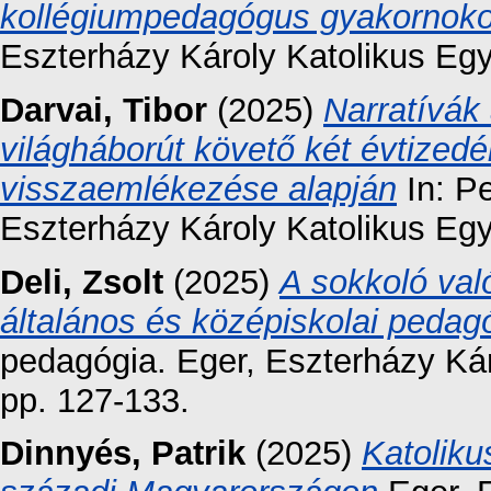
kollégiumpedagógus gyakornok
Eszterházy Károly Katolikus Eg
Darvai, Tibor
(2025)
Narratívá
világháborút követő két évtized
visszaemlékezése alapján
In: P
Eszterházy Károly Katolikus Eg
Deli, Zsolt
(2025)
A sokkoló val
általános és középiskolai peda
pedagógia. Eger, Eszterházy Ká
pp. 127-133.
Dinnyés, Patrik
(2025)
Katoliku