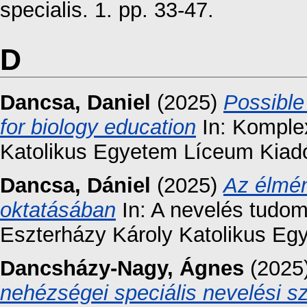
specialis. 1. pp. 33-47.
D
Dancsa, Daniel
(2025)
Possible
for biology education
In: Komplex
Katolikus Egyetem Líceum Kiadó
Dancsa, Dániel
(2025)
Az élmén
oktatásában
In: A nevelés tudo
Eszterházy Károly Katolikus Eg
Dancsházy-Nagy, Ágnes
(2025
nehézségei speciális nevelési s