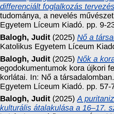
differenciált foglalkozás tervezé
tudománya, a nevelés művészete
Egyetem Líceum Kiadó. pp. 9-23
Balogh, Judit
(2025)
Nő a társ
Katolikus Egyetem Líceum Kiad
Balogh, Judit
(2025)
Nők a kor
egodokumentumok kora újkori fe
korlátai. In: Nő a társadalomban
Egyetem Líceum Kiadó. pp. 57-
Balogh, Judit
(2025)
A puritan
kulturális átalakulása a 16–17.