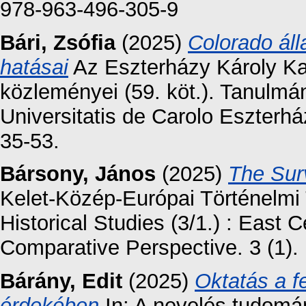
978-963-496-305-9
Bári, Zsófia
(2025)
Colorado áll
hatásai
Az Eszterházy Károly K
közleményei (59. köt.). Tanulmá
Universitatis de Carolo Eszterhá
35-53.
Bársony, János
(2025)
The Surv
Kelet-Közép-Európai Történelmi
Historical Studies (3/1.) : East
Comparative Perspective. 3 (1). 
Bárány, Edit
(2025)
Oktatás a f
érdekében
In: A nevelés tudomá