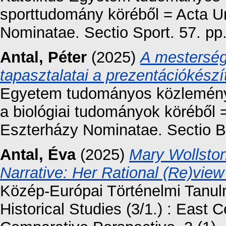
sporttudomány köréből = Acta Un
Nominatae. Sectio Sport. 57. pp.
Antal, Péter
(2025)
A mestersége
tapasztalatai a prezentációkész
Egyetem tudományos közleményei
a biológiai tudományok köréből =
Eszterházy Nominatae. Sectio Bi
Antal, Éva
(2025)
Mary Wollston
Narrative: Her Rational (Re)vie
Közép-Európai Történelmi Tanu
Historical Studies (3/1.) : East