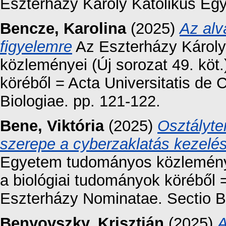
Eszterházy Károly Katolikus Eg
Bencze, Karolina
(2025)
Az alv
figyelemre
Az Eszterházy Károl
közleményei (Új sorozat 49. köt
köréből = Acta Universitatis de
Biologiae. pp. 121-122.
Bene, Viktória
(2025)
Osztályte
szerepe a cyberzaklatás kezelé
Egyetem tudományos közleményei
a biológiai tudományok köréből =
Eszterházy Nominatae. Sectio Bi
Benyovszky, Krisztián
(2025)
A