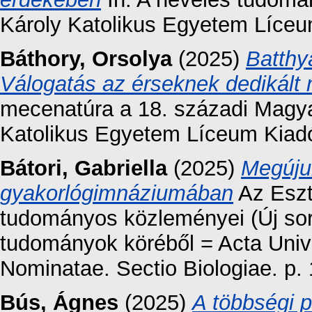
Károly Katolikus Egyetem Líceu
Báthory, Orsolya
(2025)
Batthy
Válogatás az érseknek dedikált
mecenatúra a 18. századi Magya
Katolikus Egyetem Líceum Kiadó
Bátori, Gabriella
(2025)
Megújul
gyakorlógimnáziumában
Az Eszt
tudományos közleményei (Új soro
tudományok köréből = Acta Unive
Nominatae. Sectio Biologiae. p. 
Bús, Ágnes
(2025)
A többségi 