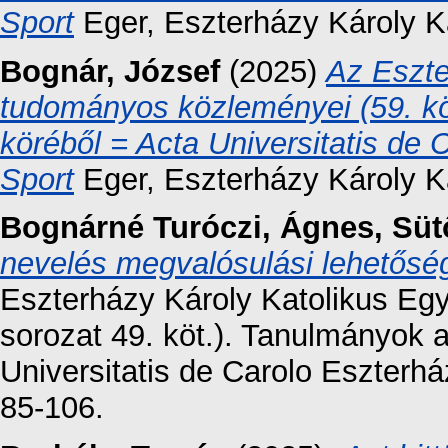
Sport
Eger, Eszterházy Károly K
Bognár, József
(2025)
Az Eszte
tudományos közleményei (59. kö
köréből = Acta Universitatis de
Sport
Eger, Eszterházy Károly K
Bognárné Turóczi, Ágnes
,
Süt
nevelés megvalósulási lehetősé
Eszterházy Károly Katolikus E
sorozat 49. köt.). Tanulmányok 
Universitatis de Carolo Eszterhá
85-106.