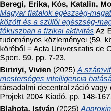
Beregi, Erika
,
Kós, Katalin
,
Mo
Magyar fiatalok egészség-maga
között és a szülői egészség-mag
fókuszban a fizikai aktivitás
Az E
tudományos közleményei (59. kö
köréből = Acta Universitatis de
Sport. 59. pp. 7-23.
Birinyi, Vivien
(2025)
A számvite
mesterséges intelligencia hatás
társadalmi decentralizáció vagy
Projekt 2004 Kiadó. pp. 148-167
Blahota, István
(2025)
Approxim