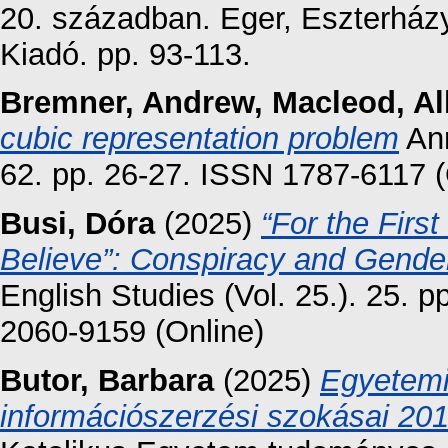
20. században. Eger, Eszterház
Kiadó. pp. 93-113.
Bremner, Andrew
,
Macleod, Al
cubic representation problem
Ann
62. pp. 26-27. ISSN 1787-6117 (
Busi, Dóra
(2025)
“For the Firs
Believe”: Conspiracy and Gender
English Studies (Vol. 25.). 25. p
2060-9159 (Online)
Butor, Barbara
(2025)
Egyetemi 
információszerzési szokásai 20