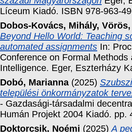
századi Magyarországon
Eger, 
Líceum Kiadó. ISBN 978-963-49
Dobos-Kovács, Mihály
,
Vörös,
Beyond Hello World: Teaching sof
automated assignments
In: Proc
Conference on Formal Methods an
Intelligence. Eger, Eszterházy Ká
Dobó, Marianna
(2025)
Szubszi
települési önkormányzatok terve
- Gazdasági-társadalmi decentra
Humán Projekt 2004 Kiadó. pp. 
Doktorcsik, Noémi
(2025)
A ped