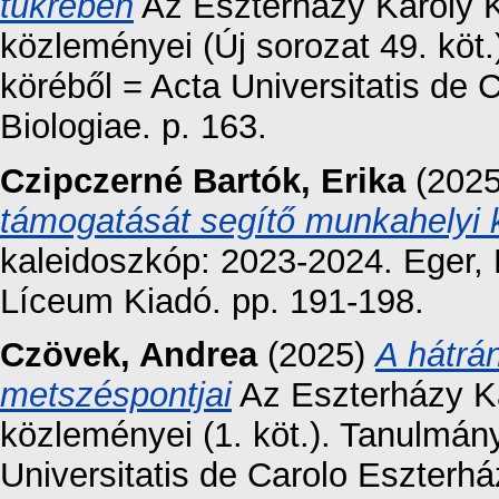
tükrében
Az Eszterházy Károly 
közleményei (Új sorozat 49. köt
köréből = Acta Universitatis de
Biologiae. p. 163.
Czipczerné Bartók, Erika
(202
támogatását segítő munkahelyi 
kaleidoszkóp: 2023-2024. Eger,
Líceum Kiadó. pp. 191-198.
Czövek, Andrea
(2025)
A hátrá
metszéspontjai
Az Eszterházy K
közleményei (1. köt.). Tanulmá
Universitatis de Carolo Eszter