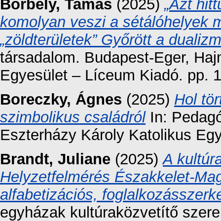
Borbély, Tamás
(2025)
„Azt hit
komolyan veszi a sétálóhelyek 
„zöldterületek” Győrött a duali
társadalom. Budapest-Eger, Hajn
Egyesület – Líceum Kiadó. pp. 
Boreczky, Ágnes
(2025)
Hol tör
szimbolikus családról
In: Pedagó
Eszterházy Károly Katolikus Eg
Brandt, Juliane
(2025)
A kultúr
Helyzetfelmérés Északkelet-Mag
alfabetizációs, foglalkozásszerke
egyházak kultúraközvetítő szer