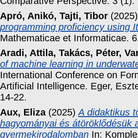
Comparative Perspective. 3 (1). 
Apró, Anikó
,
Tajti, Tibor
(2025
programming proficiency using 
Mathematicae et Informaticae. 6
Aradi, Attila
,
Takács, Péter
,
Var
of machine learning in underwat
International Conference on Fo
Artificial Intelligence. Eger, Esz
14-22.
Aux, Eliza
(2025)
A didaktikus 
hagyományai és átöröklődésük a
gyermekirodalomban
In: Komple