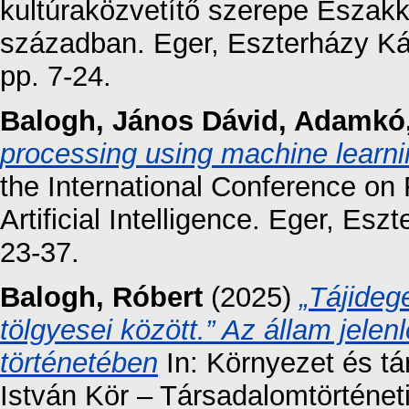
kultúraközvetítő szerepe Észak
században. Eger, Eszterházy Ká
pp. 7-24.
Balogh, János Dávid
,
Adamkó, 
processing using machine learni
the International Conference o
Artificial Intelligence. Eger, Esz
23-37.
Balogh, Róbert
(2025)
„Tájideg
tölgyesei között.” Az állam jele
történetében
In: Környezet és t
István Kör – Társadalomtörténet