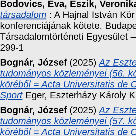
Bodovics, Éva
,
Eszik, Veronik
társadalom
: A Hajnal István Kör
konferenciájának kötete. Budapes
Társadalomtörténeti Egyesület 
299-1
Bognár, József
(2025)
Az Eszte
tudományos közleményei (56. kö
köréből = Acta Universitatis de
Sport
Eger, Eszterházy Károly K
Bognár, József
(2025)
Az Eszte
tudományos közleményei (57. kö
köréből = Acta Universitatis de