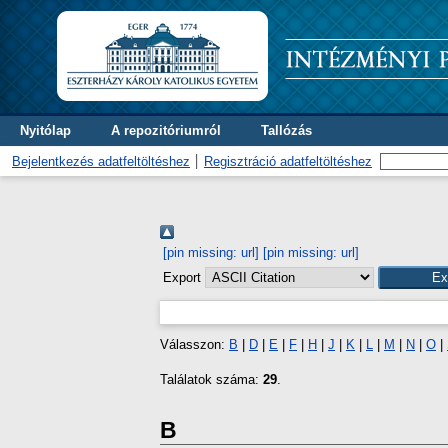
Nyitólap
A repozitóriumról
Tallózás
Bejelentkezés adatfeltöltéshez
Regisztráció adatfeltöltéshez
[pin missing: url]
[pin missing: url]
Export
Válasszon:
B
|
D
|
E
|
F
|
H
|
J
|
K
|
L
|
M
|
N
|
O
|
Találatok száma:
29
.
B