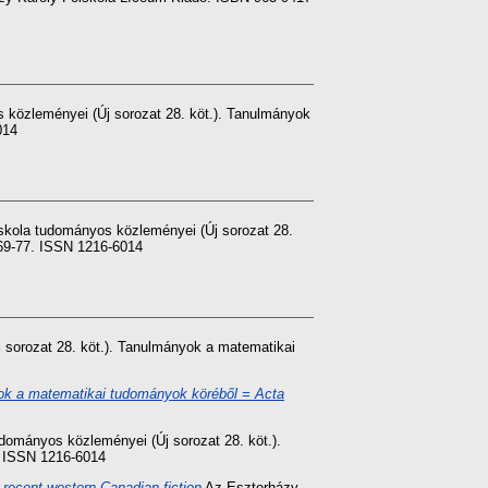
 közleményei (Új sorozat 28. köt.). Tanulmányok
014
skola tudományos közleményei (Új sorozat 28.
 69-77. ISSN 1216-6014
sorozat 28. köt.). Tanulmányok a matematikai
yok a matematikai tudományok köréből = Acta
dományos közleményei (Új sorozat 28. köt.).
. ISSN 1216-6014
of recent western Canadian fiction
Az Eszterházy