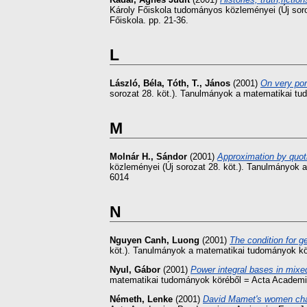
Károly Főiskola tudományos közleményei (Új soro
Főiskola. pp. 21-36.
L
László, Béla
,
Tóth, T., János
(2001)
On very por
sorozat 28. köt.). Tanulmányok a matematikai t
M
Molnár H., Sándor
(2001)
Approximation by quoti
közleményei (Új sorozat 28. köt.). Tanulmányok
6014
N
Nguyen Canh, Luong
(2001)
The condition for ge
köt.). Tanulmányok a matematikai tudományok kö
Nyul, Gábor
(2001)
Power integral bases in mixed
matematikai tudományok köréből = Acta Academi
Németh, Lenke
(2001)
David Mamet's women cha