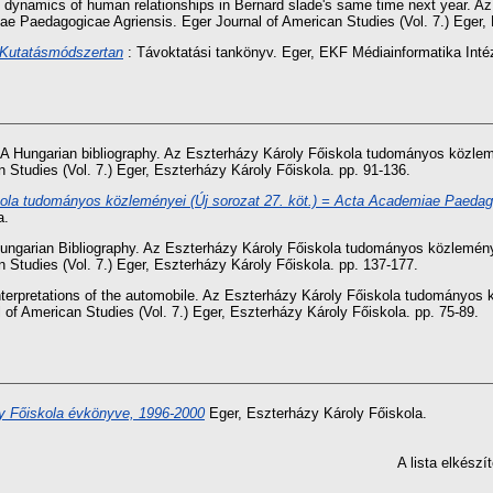
e dynamics of human relationships in Bernard slade's same time next year. 
ae Paedagogicae Agriensis. Eger Journal of American Studies (Vol. 7.) Eger, 
Kutatásmódszertan
: Távoktatási tankönyv. Eger, EKF Médiainformatika Inté
 A Hungarian bibliography. Az Eszterházy Károly Főiskola tudományos közlem
 Studies (Vol. 7.) Eger, Eszterházy Károly Főiskola. pp. 91-136.
ola tudományos közleményei (Új sorozat 27. köt.) = Acta Academiae Paedago
a.
ungarian Bibliography. Az Eszterházy Károly Főiskola tudományos közleménye
 Studies (Vol. 7.) Eger, Eszterházy Károly Főiskola. pp. 137-177.
nterpretations of the automobile. Az Eszterházy Károly Főiskola tudományos k
f American Studies (Vol. 7.) Eger, Eszterházy Károly Főiskola. pp. 75-89.
y Főiskola évkönyve, 1996-2000
Eger, Eszterházy Károly Főiskola.
A lista elkész