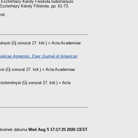
Az Eszterházy Károly Főiskola tudományos
Eszterházy Károly Főiskola. pp. 61-73.
zet.
ényei (Új sorozat 27. köt.) = Acta Academiae
gicae Agriensis. Eger Journal of American
i (Új sorozat 27. köt.) = Acta Academiae
özleményei (Új sorozat 27. köt.) = Acta
ítésének dátuma
Wed Aug 5 17:17:35 2026 CEST
.