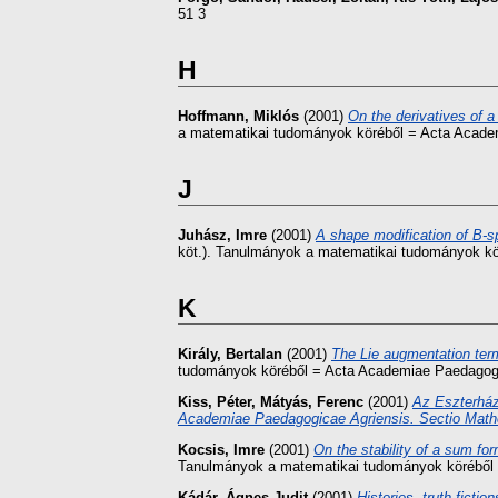
51 3
H
Hoffmann, Miklós
(2001)
On the derivatives of a
a matematikai tudományok köréből = Acta Acade
J
Juhász, Imre
(2001)
A shape modification of B-s
köt.). Tanulmányok a matematikai tudományok kö
K
Király, Bertalan
(2001)
The Lie augmentation term
tudományok köréből = Acta Academiae Paedagogi
Kiss, Péter
,
Mátyás, Ferenc
(2001)
Az Eszterház
Academiae Paedagogicae Agriensis. Sectio Mat
Kocsis, Imre
(2001)
On the stability of a sum for
Tanulmányok a matematikai tudományok köréből 
Kádár, Ágnes Judit
(2001)
Histories, truth,ficti