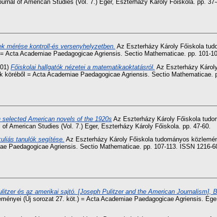
nal of American Studies (Vol. 7.) Eger, Eszterházy Károly Főiskola. pp. 37-
k mérése kontroll-és versenyhelyzetben.
Az Eszterházy Károly Főiskola tudo
= Acta Academiae Paedagogicae Agriensis. Sectio Mathematicae. pp. 101-1
01)
Főiskolai hallgatók nézetei a matematikaoktatásról.
Az Eszterházy Károly
k köréből = Acta Academiae Paedagogicae Agriensis. Sectio Mathematicae. 
n selected American novels of the 1920s
Az Eszterházy Károly Főiskola tudom
f American Studies (Vol. 7.) Eger, Eszterházy Károly Főiskola. pp. 47-60.
uliás tanulók segítése.
Az Eszterházy Károly Főiskola tudományos közlemény
ae Paedagogicae Agriensis. Sectio Mathematicae. pp. 107-113. ISSN 1216-6
litzer és az amerikai sajtó. [Joseph Pulitzer and the American Journalism], 
ényei (Új sorozat 27. köt.) = Acta Academiae Paedagogicae Agriensis. Eger J