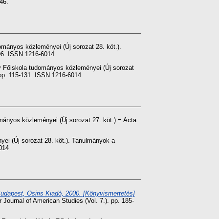
46.
mányos közleményei (Új sorozat 28. köt.).
06. ISSN 1216-6014
 Főiskola tudományos közleményei (Új sorozat
pp. 115-131. ISSN 1216-6014
ányos közleményei (Új sorozat 27. köt.) = Acta
ei (Új sorozat 28. köt.). Tanulmányok a
014
Budapest, Osiris Kiadó, 2000. [Könyvismertetés]
ournal of American Studies (Vol. 7.). pp. 185-