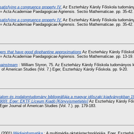
 satisfying a congruence property IV.
Az Eszterházy Károly Főiskola tudományo
= Acta Academiae Paedagogicae Agriensis. Sectio Mathematicae. pp. 35-42
 satisfying a congruence property IV.
Az Eszterházy Károly Főiskola tudományo
= Acta Academiae Paedagogicae Agriensis. Sectio Mathematicae. pp. 35-42
ers that have good diophantine approximations
Az Eszterházy Károly Főiskol
= Acta Academiae Paedagogicae Agriensis. Sectio Mathematicae. pp. 13-19
mainstream
: William Styron, 75. Az Eszterházy Károly Főiskola tudományos k
f American Studies (Vol. 7.) Eger, Eszterházy Károly Főiskola. pp. 9-20.
dalom és irodalomtudomány bibliográfiája a magyar időszaki kiadványokban 199
ll 1900]. Eger: EKTF Líceum Kiadó [Könyvismertetés]
Az Eszterházy Károly Fői
ger Journal of American Studies (Vol. 7.). pp. 179-183.
(2001)
Médiainformatika
: A multimédia oktatástechnológiája. Eger, Eszterh