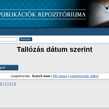
Tallózás dátum szerint
csoportosítás:
Szerző neve
|
Mű típusa
|
csoportosítás nélkül
S
|
T
|
V
|
Z