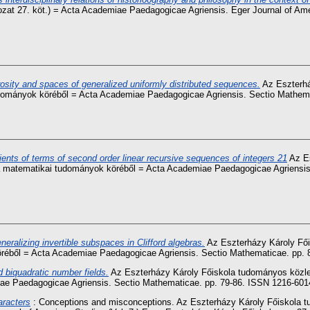
zat 27. köt.) = Acta Academiae Paedagogicae Agriensis. Eger Journal of Amer
osity and spaces of generalized uniformly distributed sequences.
Az Eszterhá
udományok köréből = Acta Academiae Paedagogicae Agriensis. Sectio Mathem
ents of terms of second order linear recursive sequences of integers 21
Az Es
 a matematikai tudományok köréből = Acta Academiae Paedagogicae Agriensis
neralizing invertible subspaces in Clifford algebras.
Az Eszterházy Károly Fői
réből = Acta Academiae Paedagogicae Agriensis. Sectio Mathematicae. pp.
 biquadratic number fields.
Az Eszterházy Károly Főiskola tudományos közlem
ae Paedagogicae Agriensis. Sectio Mathematicae. pp. 79-86. ISSN 1216-601
racters
: Conceptions and misconceptions. Az Eszterházy Károly Főiskola t