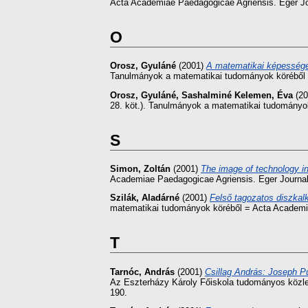
Acta Academiae Paedagogicae Agriensis. Eger Jour
O
Orosz, Gyuláné
(2001)
A matematikai képessége
Tanulmányok a matematikai tudományok köréből 
Orosz, Gyuláné
,
Sashalminé Kelemen, Éva
(20
28. köt.). Tanulmányok a matematikai tudományo
S
Simon, Zoltán
(2001)
The image of technology i
Academiae Paedagogicae Agriensis. Eger Journal o
Szilák, Aladárné
(2001)
Felső tagozatos diszkalk
matematikai tudományok köréből = Acta Academi
T
Tarnóc, András
(2001)
Csillag András: Joseph Pu
Az Eszterházy Károly Főiskola tudományos közlem
190.