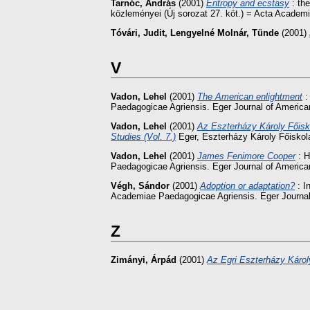
Tarnóc, András
(2001)
Entropy and ecstasy
: th
közleményei (Új sorozat 27. köt.) = Acta Academi
Tóvári, Judit
,
Lengyelné Molnár, Tünde
(2001)
V
Vadon, Lehel
(2001)
The American enlightment
:
Paedagogicae Agriensis. Eger Journal of American
Vadon, Lehel
(2001)
Az Eszterházy Károly Főisk
Studies (Vol. 7.)
Eger, Eszterházy Károly Főiskol
Vadon, Lehel
(2001)
James Fenimore Cooper
: H
Paedagogicae Agriensis. Eger Journal of American
Végh, Sándor
(2001)
Adoption or adaptation?
: I
Academiae Paedagogicae Agriensis. Eger Journal o
Z
Zimányi, Árpád
(2001)
Az Egri Eszterházy Károl