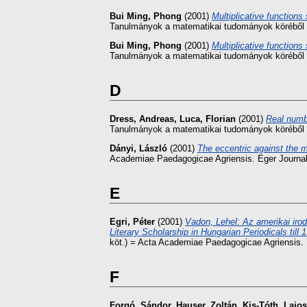
Bui Ming, Phong
(2001)
Multiplicative functions
Tanulmányok a matematikai tudományok köréből 
Bui Ming, Phong
(2001)
Multiplicative functions
Tanulmányok a matematikai tudományok köréből 
D
Dress, Andreas
,
Luca, Florian
(2001)
Real numb
Tanulmányok a matematikai tudományok köréből 
Dányi, László
(2001)
The eccentric against the 
Academiae Paedagogicae Agriensis. Eger Journal o
E
Egri, Péter
(2001)
Vadon, Lehel: Az amerikai iro
Literary Scholarship in Hungarian Periodicals ti
köt.) = Acta Academiae Paedagogicae Agriensis. E
F
Forgó, Sándor
,
Hauser, Zoltán
,
Kis-Tóth, Lajos