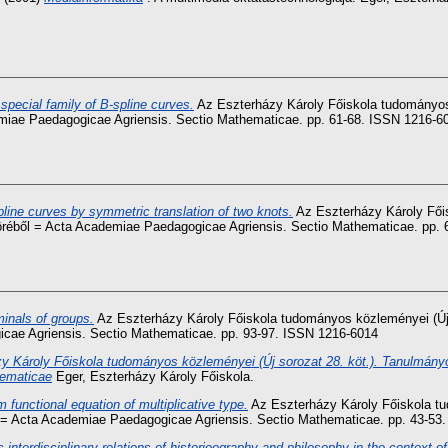
 special family of B-spline curves.
Az Eszterházy Károly Főiskola tudományos
miae Paedagogicae Agriensis. Sectio Mathematicae. pp. 61-68. ISSN 1216-6
pline curves by symmetric translation of two knots.
Az Eszterházy Károly Fői
réből = Acta Academiae Paedagogicae Agriensis. Sectio Mathematicae. pp.
inals of groups.
Az Eszterházy Károly Főiskola tudományos közleményei (Új 
cae Agriensis. Sectio Mathematicae. pp. 93-97. ISSN 1216-6014
y Károly Főiskola tudományos közleményei (Új sorozat 28. köt.). Tanulmán
hematicae
Eger, Eszterházy Károly Főiskola.
m functional equation of multiplicative type.
Az Eszterházy Károly Főiskola tu
= Acta Academiae Paedagogicae Agriensis. Sectio Mathematicae. pp. 43-53
ons interdisciplinary relations of historioography and philosophy in the context 