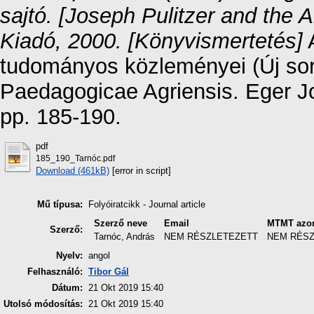
sajtó. [Joseph Pulitzer and the 
Kiadó, 2000. [Könyvismertetés]
A
tudományos közleményei (Új sor
Paedagogicae Agriensis. Eger Jou
pp. 185-190.
pdf
185_190_Tarnóc.pdf
Download (461kB)
[error in script]
Mű típusa:
Folyóiratcikk - Journal article
Szerző neve
Email
MTMT azon
Szerző:
Tarnóc, András
NEM RÉSZLETEZETT
NEM RÉS
Nyelv:
angol
Felhasználó:
Tibor Gál
Dátum:
21 Okt 2019 15:40
Utolsó módosítás:
21 Okt 2019 15:40