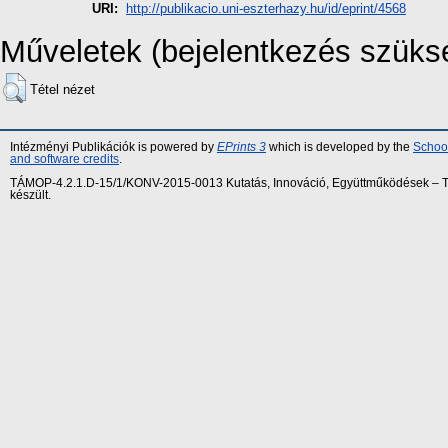
URI:
http://publikacio.uni-eszterhazy.hu/id/eprint/4568
Műveletek (bejelentkezés szüks
Tétel nézet
Intézményi Publikációk is powered by
EPrints 3
which is developed by the
School
and software credits
.
TÁMOP-4.2.1.D-15/1/KONV-2015-0013 Kutatás, Innováció, Együttműködések – Tár
készült.