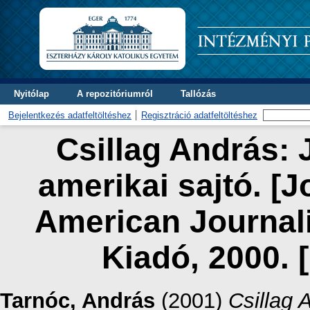
Nyitólap
A repozitóriumról
Tallózás
Bejelentkezés adatfeltöltéshez
Regisztráció adatfeltöltéshez
Csillag András: 
amerikai sajtó. [J
American Journali
Kiadó, 2000. 
Tarnóc, András
(2001)
Csillag 