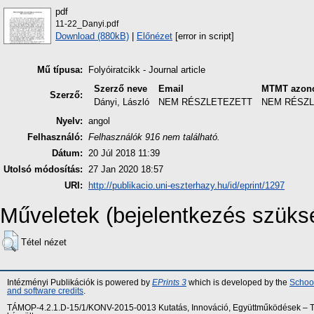
pdf
11-22_Danyi.pdf
Download (880kB)
|
Előnézet
[error in script]
Mű típusa:
Folyóiratcikk - Journal article
Szerző neve
Email
MTMT azono
Szerző:
Dányi, László
NEM RÉSZLETEZETT
NEM RÉSZ
Nyelv:
angol
Felhasználó:
Felhasználók 916 nem található.
Dátum:
20 Júl 2018 11:39
Utolsó módosítás:
27 Jan 2020 18:57
URI:
http://publikacio.uni-eszterhazy.hu/id/eprint/1297
Műveletek (bejelentkezés szüks
Tétel nézet
Intézményi Publikációk is powered by
EPrints 3
which is developed by the
School
and software credits
.
TÁMOP-4.2.1.D-15/1/KONV-2015-0013 Kutatás, Innováció, Együttműködések – Tár