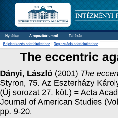
Nyitólap
A repozitóriumról
Tallózás
Bejelentkezés adatfeltöltéshez
Regisztráció adatfeltöltéshez
The eccentric ag
Dányi, László
(2001)
The eccen
Styron, 75. Az Eszterházy Káro
(Új sorozat 27. köt.) = Acta Ac
Journal of American Studies (Vol
pp. 9-20.