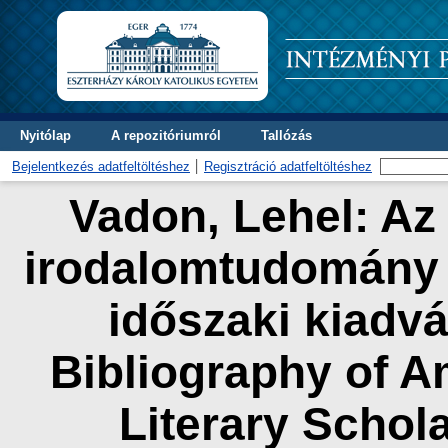
Nyitólap
A repozitóriumról
Tallózás
Bejelentkezés adatfeltöltéshez
Regisztráció adatfeltöltéshez
Vadon, Lehel: Az
irodalomtudomány b
időszaki kiadv
Bibliography of A
Literary Schol