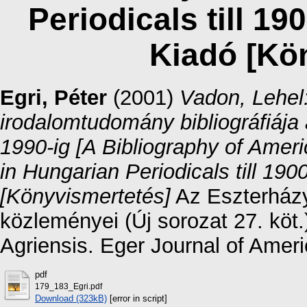
Periodicals till 1
Kiadó [Kö
Egri, Péter
(2001)
Vadon, Lehel
irodalomtudomány bibliográfiáj
1990-ig [A Bibliography of Ameri
in Hungarian Periodicals till 19
[Könyvismertetés]
Az Eszterházy
közleményei (Új sorozat 27. kö
Agriensis. Eger Journal of Ameri
pdf
179_183_Egri.pdf
Download (323kB)
[error in script]