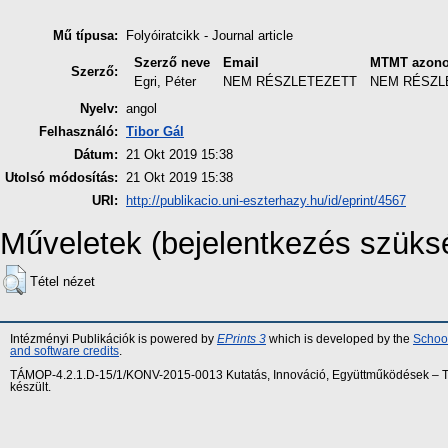
Mű típusa:
Folyóiratcikk - Journal article
Szerző neve
Email
MTMT azono
Szerző:
Egri, Péter
NEM RÉSZLETEZETT
NEM RÉSZL
Nyelv:
angol
Felhasználó:
Tibor Gál
Dátum:
21 Okt 2019 15:38
Utolsó módosítás:
21 Okt 2019 15:38
URI:
http://publikacio.uni-eszterhazy.hu/id/eprint/4567
Műveletek (bejelentkezés szüks
Tétel nézet
Intézményi Publikációk is powered by
EPrints 3
which is developed by the
School
and software credits
.
TÁMOP-4.2.1.D-15/1/KONV-2015-0013 Kutatás, Innováció, Együttműködések – Tár
készült.