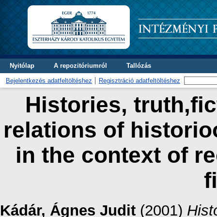
Nyitólap
A repozitóriumról
Tallózás
Bejelentkezés adatfeltöltéshez
Regisztráció adatfeltöltéshez
Histories, truth,fi
relations of histor
in the context of 
f
Kádár, Ágnes Judit
(2001)
Histo