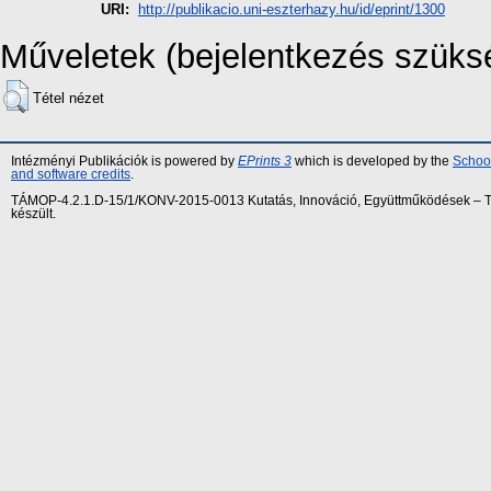
URI:
http://publikacio.uni-eszterhazy.hu/id/eprint/1300
Műveletek (bejelentkezés szüks
Tétel nézet
Intézményi Publikációk is powered by
EPrints 3
which is developed by the
School
and software credits
.
TÁMOP-4.2.1.D-15/1/KONV-2015-0013 Kutatás, Innováció, Együttműködések – Tár
készült.