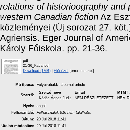
relations of historioography and 
western Canadian fiction
Az Eszt
közleményei (Új sorozat 27. kö
Agriensis. Eger Journal of Ameri
Károly Főiskola. pp. 21-36.
pdf
21-36_Kadar.pdf
Download (1MB)
|
Előnézet
[error in script]
Mű típusa:
Folyóiratcikk - Journal article
Szerző neve
Email
MTMT 
Szerző:
Kádár, Ágnes Judit
NEM RÉSZLETEZETT
NEM R
Nyelv:
angol
Felhasználó:
Felhasználók 916 nem található.
Dátum:
20 Júl 2018 11:41
Utolsó módosítás:
20 Júl 2018 11:41