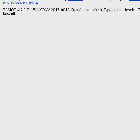
and software credits
.
TÁMOP-4.2.1.D-15/1/KONV-2015-0013 Kutatás, Innováció, Együttműködések – Tár
készült.