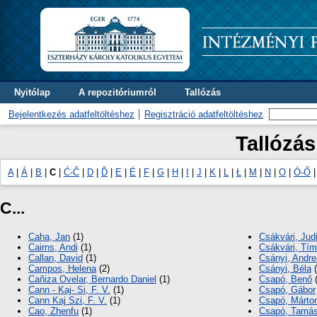
Nyitólap
A repozitóriumról
Tallózás
Bejelentkezés adatfeltöltéshez
Regisztráció adatfeltöltéshez
Tallózás
A
|
Á
|
B
|
C
|
Ć-Č
|
D
|
Ď
|
E
|
É
|
F
|
G
|
H
|
I
|
J
|
K
|
L
|
Ł
|
M
|
N
|
O
|
Ó-Ő
C...
Caha, Jan
(1)
Csákvári, Judi
Cairns, Andi
(1)
Csákvári, Tí
Callan, David
(1)
Csányi, Andre
Campos, Helena
(2)
Csányi, Béla
(
Cañiza Ovelar, Bernardo Daniel
(1)
Csapó, Benő
(
Cann - Kaj- Si, F. V.
(1)
Csapó, Gábor
Cann Kaj Szi, F. V.
(1)
Csapó, Márto
Cao, Zhenfu
(1)
Csapó, Tamás