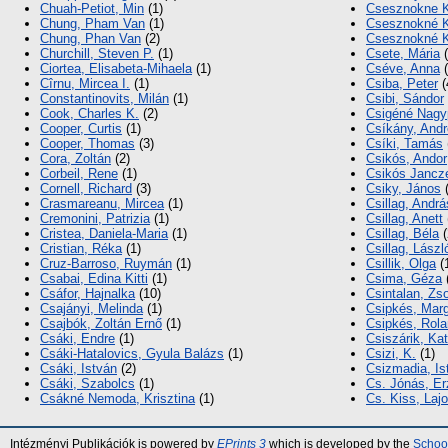
Chuah-Petiot, Min
(1)
Csesznokne K
Chung, Pham Van
(1)
Csesznokné K
Chung, Phan Van
(2)
Csesznokné K
Churchill, Steven P.
(1)
Csete, Mária
(
Ciortea, Elisabeta-Mihaela
(1)
Cséve, Anna
(
Cîrnu, Mircea I.
(1)
Csiba, Peter
(
Constantinovits, Milán
(1)
Csibi, Sándor
Cook, Charles K.
(2)
Csigéné Nagy
Cooper, Curtis
(1)
Csíkány, And
Cooper, Thomas
(3)
Csíki, Tamás
Cora, Zoltán
(2)
Csikós, Andor
Corbeil, Rene
(1)
Csikós Jancze
Cornell, Richard
(3)
Csiky, János
(
Crasmareanu, Mircea
(1)
Csillag, Andrá
Cremonini, Patrizia
(1)
Csillag, Anett
Cristea, Daniela-Maria
(1)
Csillag, Béla
(
Cristian, Réka
(1)
Csillag, Lászl
Cruz-Barroso, Ruymán
(1)
Csillik, Olga
(
Csabai, Edina Kitti
(1)
Csima, Géza
Csáfor, Hajnalka
(10)
Csintalan, Zso
Csajányi, Melinda
(1)
Csipkés, Marg
Csajbók, Zoltán Ernő
(1)
Csipkés, Rol
Csáki, Endre
(1)
Csiszárik, Kat
Csáki-Hatalovics, Gyula Balázs
(1)
Csizi, K.
(1)
Csáki, István
(2)
Csizmadia, Is
Csáki, Szabolcs
(1)
Cs. Jónás, Er
Csákné Nemoda, Krisztina
(1)
Cs. Kiss, Laj
Intézményi Publikációk is powered by
EPrints 3
which is developed by the
School