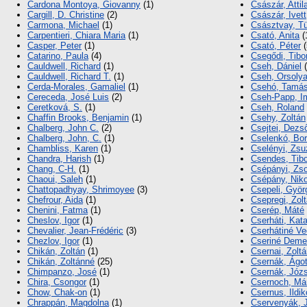
Cardona Montoya, Giovanny
(1)
Császár, Attil
Cargill, D. Christine
(2)
Császár, Ivett
Carmona, Michael
(1)
Császtvay, T
Carpentieri, Chiara Maria
(1)
Csató, Anita
(
Casper, Peter
(1)
Csató, Péter
(
Catarino, Paula
(4)
Csegődi, Tibo
Cauldwell, Richard
(1)
Cseh, Dániel
(
Cauldwell, Richard T.
(1)
Cseh, Orsoly
Cerda-Morales, Gamaliel
(1)
Csehó, Tamá
Cereceda, José Luis
(2)
Cseh-Papp, I
Ceretková, S.
(1)
Cseh, Roland
Chaffin Brooks, Benjamin
(1)
Csehy, Zoltán
Chalberg, John C.
(2)
Csejtei, Dezs
Chalberg, John, C.
(1)
Cselenkó, Bor
Chambliss, Karen
(1)
Cselényi, Zs
Chandra, Harish
(1)
Csendes, Tibo
Chang, C-H.
(1)
Csépányi, Zso
Chaoui, Saleh
(1)
Csépány, Niko
Chattopadhyay, Shrimoyee
(3)
Csepeli, Györ
Chefrour, Aida
(1)
Csepregi, Zol
Chenini, Fatma
(1)
Cserép, Máté
Cheslov, Igor
(1)
Cserháti, Kata
Chevalier, Jean-Frédéric
(3)
Cserhátiné Vec
Chezlov, Igor
(1)
Cseriné Demet
Chikán, Zoltán
(1)
Csernai, Zolt
Chikán, Zoltánné
(25)
Csernák, Ágo
Chimpanzo, José
(1)
Csernák, Józ
Chira, Csongor
(1)
Csernoch, Má
Chow, Chak-on
(1)
Csernus, Ildik
Chrappán, Magdolna
(1)
Cservenyák, 