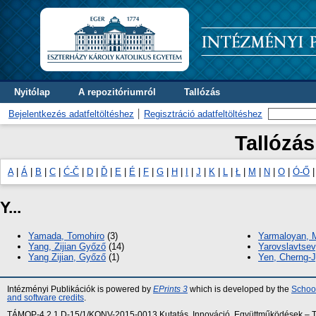
Nyitólap
A repozitóriumról
Tallózás
Bejelentkezés adatfeltöltéshez
Regisztráció adatfeltöltéshez
Tallózás
A
|
Á
|
B
|
C
|
Ć-Č
|
D
|
Ď
|
E
|
É
|
F
|
G
|
H
|
I
|
J
|
K
|
L
|
Ł
|
M
|
N
|
O
|
Ó-Ő
Y...
Yamada, Tomohiro
(3)
Yarmaloyan, 
Yang, Zijian Győző
(14)
Yarovslavtsev
Yang Zijian, Győző
(1)
Yen, Cherng-
Intézményi Publikációk is powered by
EPrints 3
which is developed by the
School
and software credits
.
TÁMOP-4.2.1.D-15/1/KONV-2015-0013 Kutatás, Innováció, Együttműködések – Tár