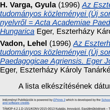
H. Varga, Gyula
(1996)
Az Eszt
tudományos közleményei (Új sor
nyelvről = Acta Academiae Paeda
Hungarica
Eger, Eszterházy Káro
Vadon, Lehel
(1996)
Az Eszterh
tudományos közleményei (Új sor
Paedagogicae Agriensis. Eger Jo
Eger, Eszterházy Károly Tanárké
A lista elkészítésének dá
Intézményi Publikációk is powered by
EPrints 3
which is developed by the
School
and software credits
.
TÁMOP-4.2.1.D-15/1/KONV-2015-0013 Kutatás, Innováció, Együttműködések – Tár