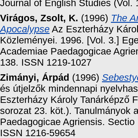
Journal of English Studies (Vol.
Virágos, Zsolt, K.
(1996)
The Am
Apocalypse
Az Eszterházy Káro
Közleményei. 1996. [Vol. 3.] Ege
Academiae Paedagogicae Agriensi
138. ISSN 1219-1027
Zimányi, Árpád
(1996)
Sebestyé
és útjelzők mindennapi nyelvhas
Eszterházy Károly Tanárképző F
sorozat 23. köt.). Tanulmányok 
Paedagogicae Agriensis. Sectio 
ISSN 1216-59654