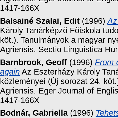
1417-166X
Balsainé Szalai, Edit
(1996)
Az
Károly Tanárképző Főiskola tud
köt.). Tanulmányok a magyar ny
Agriensis. Sectio Linguistica Hu
Barnbrook, Geoff
(1996)
From d
again
Az Eszterházy Károly Tan
közleményei (Új sorozat 24. kö
Agriensis. Eger Journal of Englis
1417-166X
Bodnár, Gabriella
(1996)
Tehet