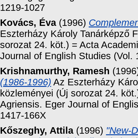
1219-1027
Kovács, Éva
(1996)
Complement
Eszterházy Károly Tanárképző F
sorozat 24. köt.) = Acta Academ
Journal of English Studies (Vol.
Krishnamurthy, Ramesh
(1996
(1986-1996)
Az Eszterházy Káro
közleményei (Új sorozat 24. kö
Agriensis. Eger Journal of Englis
1417-166X
Kőszeghy, Attila
(1996)
"New-Di