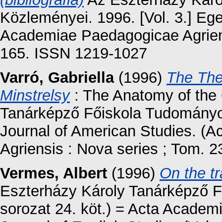
Közleményei. 1996. [Vol. 3.] Ege
Academiae Paedagogicae Agriensi
165. ISSN 1219-1027
Varró, Gabriella
(1996)
The The
Minstrelsy
: The Anatomy of the
Tanárképző Főiskola Tudományos
Journal of American Studies. (
Agriensis : Nova series ; Tom. 
Vermes, Albert
(1996)
On the t
Eszterházy Károly Tanárképző F
sorozat 24. köt.) = Acta Academ