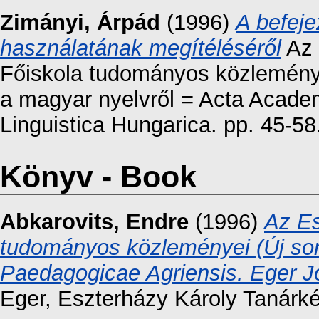
Zimányi, Árpád
(1996)
A befeje
használatának megítéléséről
Az 
Főiskola tudományos közleménye
a magyar nyelvről = Acta Acade
Linguistica Hungarica. pp. 45-5
Könyv - Book
Abkarovits, Endre
(1996)
Az Es
tudományos közleményei (Új sor
Paedagogicae Agriensis. Eger Jou
Eger, Eszterházy Károly Tanárké