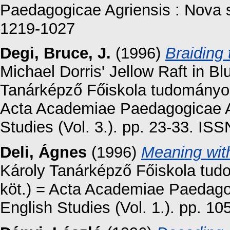
Paedagogicae Agriensis : Nova s
1219-1027
Degi, Bruce, J.
(1996)
Braiding
Michael Dorris' Jellow Raft in B
Tanárképző Főiskola tudományos 
Acta Academiae Paedagogicae Ag
Studies (Vol. 3.). pp. 23-33. IS
Deli, Ágnes
(1996)
Meaning with
Károly Tanárképző Főiskola tud
köt.) = Acta Academiae Paedagog
English Studies (Vol. 1.). pp. 