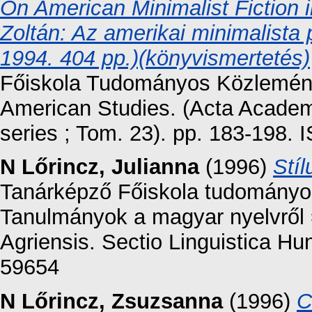
On American Minimalist Fiction 
Zoltán: Az amerikai minimalist
1994. 404 pp.)(könyvismertetés)
Főiskola Tudományos Közleményei
American Studies. (Acta Academ
series ; Tom. 23). pp. 183-198.
N Lőrincz, Julianna
(1996)
Stíl
Tanárképző Főiskola tudományos 
Tanulmányok a magyar nyelvről
Agriensis. Sectio Linguistica H
59654
N Lőrincz, Zsuzsanna
(1996)
C