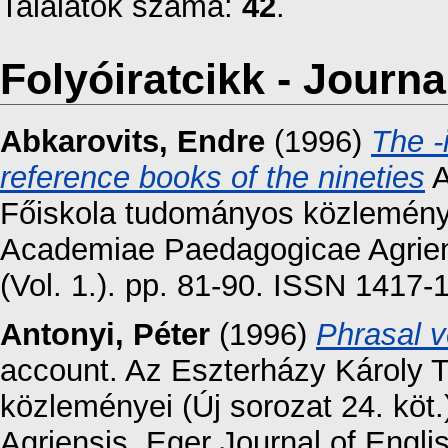
Találatok száma:
42
.
Folyóiratcikk - Journal
Abkarovits, Endre
(1996)
The -i
reference books of the nineties
A
Főiskola tudományos közleményei
Academiae Paedagogicae Agriens
(Vol. 1.). pp. 81-90. ISSN 1417
Antonyi, Péter
(1996)
Phrasal v
account. Az Eszterházy Károly 
közleményei (Új sorozat 24. kö
Agriensis. Eger Journal of Engli