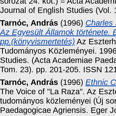
sorozat 24. köt.) = Acta Academ
Journal of English Studies (Vol.
Tarnóc, András
(1996)
Charles 
Az Egyesült Államok története.
pp.(könyvismertetés)
Az Eszterh
Tudományos Közleményei. 1996. 
Studies. (Acta Academiae Paedag
Tom. 23). pp. 201-205. ISSN 12
Tarnóc, András
(1996)
Ethnic C
The Voice of "La Raza". Az Esz
tudományos közleményei (Új sor
Paedagogicae Agriensis. Eger Jou