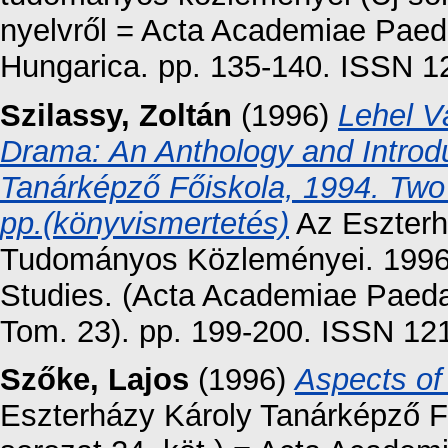
nyelvről = Acta Academiae Paeda
Hungarica. pp. 135-140. ISSN 
Szilassy, Zoltán
(1996)
Lehel V
Drama: An Anthology and Introdu
Tanárképző Főiskola, 1994. Two V
pp.(könyvismertetés)
Az Eszterh
Tudományos Közleményei. 1996. 
Studies. (Acta Academiae Paedag
Tom. 23). pp. 199-200. ISSN 12
Szőke, Lajos
(1996)
Aspects of 
Eszterházy Károly Tanárképző F