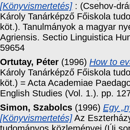
[Könyvismertetés]
: (Csehov-drá
Károly Tanárképző Főiskola tud
köt.). Tanulmányok a magyar ny
Agriensis. Sectio Linguistica H
59654
Ortutay, Péter
(1996)
How to eva
Károly Tanárképző Főiskola tud
köt.) = Acta Academiae Paedagog
English Studies (Vol. 1.). pp. 
Simon, Szabolcs
(1996)
Egy „n
[Könyvismertetés]
Az Eszterházy
tudományos közleményei (Új sor