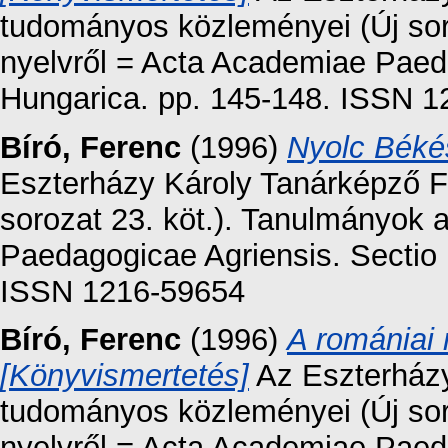
tudományos közleményei (Új sor
nyelvről = Acta Academiae Paeda
Hungarica. pp. 145-148. ISSN 
Bíró, Ferenc
(1996)
Nyolc Béké
Eszterházy Károly Tanárképző F
sorozat 23. köt.). Tanulmányok 
Paedagogicae Agriensis. Sectio 
ISSN 1216-59654
Bíró, Ferenc
(1996)
A romániai 
[Könyvismertetés]
Az Eszterházy
tudományos közleményei (Új sor
nyelvről = Acta Academiae Paeda