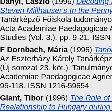
Dányi, László
(1996)
Decoding 
Steven Millhauser's In the Penn
Tanárképző Főiskola tudományos 
Acta Academiae Paedagogicae Ag
Studies (Vol. 3.). pp. 9-21. ISS
F Dornbach, Mária
(1996)
Tanór
Az Eszterházy Károly Tanárkép
(Új sorozat 23. köt.). Tanulmány
Academiae Paedagogicae Agriensi
95-118. ISSN 1216-59654
Glant, Tibor
(1996)
The Role of 
Realationship to Hungary during