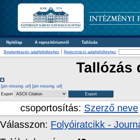
Nyitólap
A repozitóriumról
Tallózás
Bejelentkezés adatfeltöltéshez
Regisztráció adatfeltöltéshez
Tallózás 
[pin missing: url]
[pin missing: url]
Export
csoportosítás:
Szerző neve
Válasszon:
Folyóiratcikk - Journa