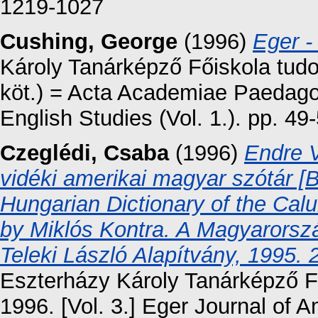
1219-1027
Cushing, George
(1996)
Eger -
Károly Tanárképző Főiskola tud
köt.) = Acta Academiae Paedagog
English Studies (Vol. 1.). pp. 
Czeglédi, Csaba
(1996)
Endre V
vidéki amerikai magyar szótár 
Hungarian Dictionary of the Calu
by Miklós Kontra. A Magyarorsz
Teleki László Alapítvány, 1995. 
Eszterházy Károly Tanárképző 
1996. [Vol. 3.] Eger Journal of