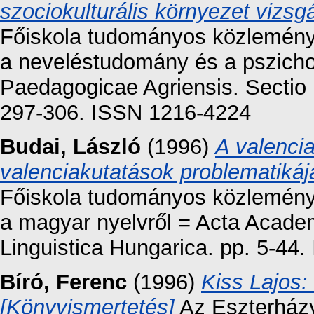
szociokulturális környezet vizsg
Főiskola tudományos közleménye
a neveléstudomány és a pszicho
Paedagogicae Agriensis. Sectio
297-306. ISSN 1216-4224
Budai, László
(1996)
A valenci
valenciakutatások problematikáj
Főiskola tudományos közleménye
a magyar nyelvről = Acta Acade
Linguistica Hungarica. pp. 5-44
Bíró, Ferenc
(1996)
Kiss Lajos: 
[Könyvismertetés]
Az Eszterházy