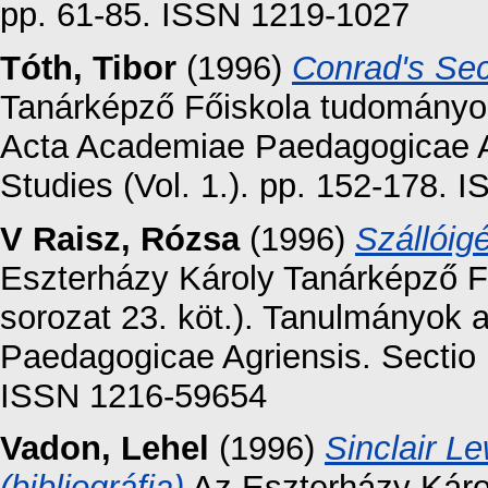
pp. 61-85. ISSN 1219-1027
Tóth, Tibor
(1996)
Conrad's Sec
Tanárképző Főiskola tudományos 
Acta Academiae Paedagogicae Ag
Studies (Vol. 1.). pp. 152-178.
V Raisz, Rózsa
(1996)
Szállóig
Eszterházy Károly Tanárképző F
sorozat 23. köt.). Tanulmányok 
Paedagogicae Agriensis. Sectio 
ISSN 1216-59654
Vadon, Lehel
(1996)
Sinclair L
(bibliográfia)
Az Eszterházy Káro