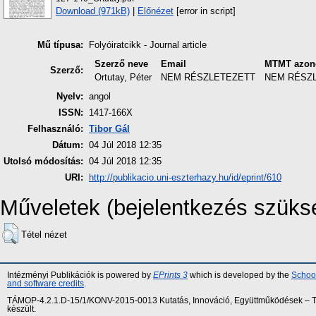
Download (971kB)
|
Előnézet
[error in script]
Mű típusa:
Folyóiratcikk - Journal article
Szerző neve
Email
MTMT azon
Szerző:
Ortutay, Péter
NEM RÉSZLETEZETT
NEM RÉSZ
Nyelv:
angol
ISSN:
1417-166X
Felhasználó:
Tibor Gál
Dátum:
04 Júl 2018 12:35
Utolsó módosítás:
04 Júl 2018 12:35
URI:
http://publikacio.uni-eszterhazy.hu/id/eprint/610
Műveletek (bejelentkezés szüks
Tétel nézet
Intézményi Publikációk is powered by
EPrints 3
which is developed by the
School
and software credits
.
TÁMOP-4.2.1.D-15/1/KONV-2015-0013 Kutatás, Innováció, Együttműködések – Tár
készült.