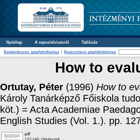
Nyitólap
A repozitóriumról
Tallózás
Bejelentkezés adatfeltöltéshez
Regisztráció adatfeltöltéshez
How to evalu
Ortutay, Péter
(1996)
How to eva
Károly Tanárképző Főiskola tud
köt.) = Acta Academiae Paedagog
English Studies (Vol. 1.). pp. 
pdf
127-140_Ortutay.pdf