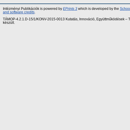
Intézményi Publikációk is powered by
EPrints 3
which is developed by the
School
and software credits
.
TÁMOP-4.2.1.D-15/1/KONV-2015-0013 Kutatás, Innováció, Együttműködések – Tár
készült.