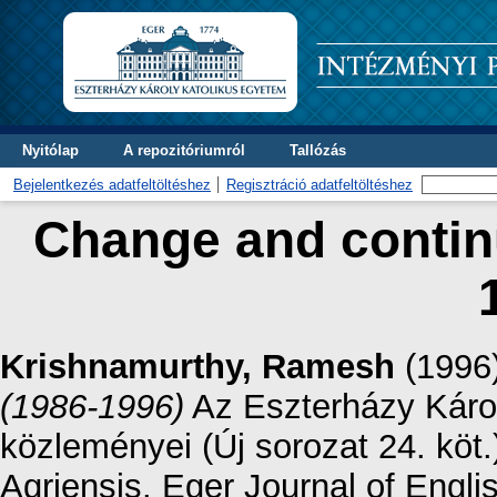
Nyitólap
A repozitóriumról
Tallózás
Bejelentkezés adatfeltöltéshez
Regisztráció adatfeltöltéshez
Change and contin
Krishnamurthy, Ramesh
(1996
(1986-1996)
Az Eszterházy Káro
közleményei (Új sorozat 24. kö
Agriensis. Eger Journal of Englis