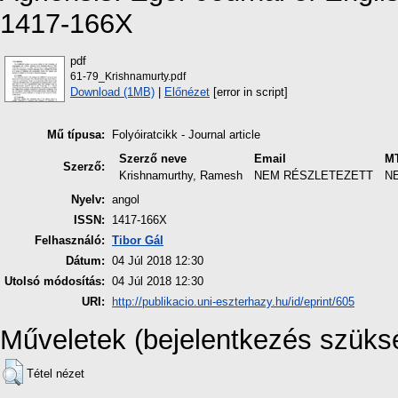
1417-166X
pdf
61-79_Krishnamurty.pdf
Download (1MB)
|
Előnézet
[error in script]
Mű típusa:
Folyóiratcikk - Journal article
Szerző neve
Email
M
Szerző:
Krishnamurthy, Ramesh
NEM RÉSZLETEZETT
N
Nyelv:
angol
ISSN:
1417-166X
Felhasználó:
Tibor Gál
Dátum:
04 Júl 2018 12:30
Utolsó módosítás:
04 Júl 2018 12:30
URI:
http://publikacio.uni-eszterhazy.hu/id/eprint/605
Műveletek (bejelentkezés szüks
Tétel nézet