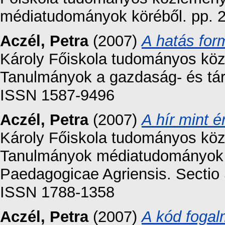
médiatudományok köréből. pp. 
Aczél, Petra
(2007)
A hatás for
Károly Főiskola tudományos közl
Tanulmányok a gazdaság- és tár
ISSN 1587-9496
Aczél, Petra
(2007)
A hír mint é
Károly Főiskola tudományos közl
Tanulmányok médiatudományok 
Paedagogicae Agriensis. Sectio 
ISSN 1788-1358
Aczél, Petra
(2007)
A kód foga