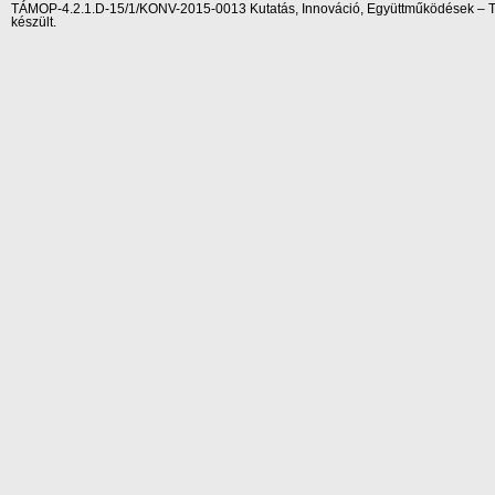
TÁMOP-4.2.1.D-15/1/KONV-2015-0013 Kutatás, Innováció, Együttműködések – Tár
készült.