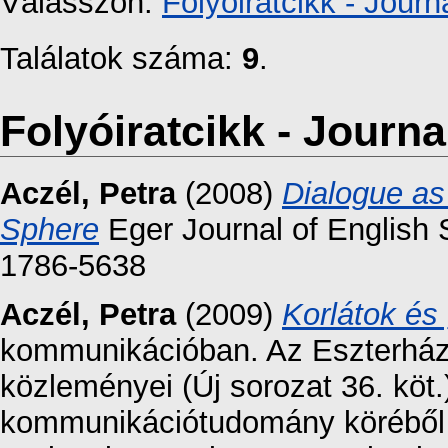
Válasszon:
Folyóiratcikk - Journa
Találatok száma:
9
.
Folyóiratcikk - Journal
Aczél, Petra
(2008)
Dialogue as 
Sphere
Eger Journal of English S
1786-5638
Aczél, Petra
(2009)
Korlátok és
kommunikációban. Az Eszterház
közleményei (Új sorozat 36. köt
kommunikációtudomány köréből