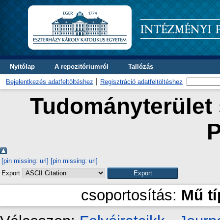
Nyitólap
A repozitóriumról
Tallózás
Bejelentkezés adatfeltöltéshez
Regisztráció adatfeltöltéshez
Tudományterület s
P
[pin missing: url]
[pin missing: url]
Export
csoportosítás:
Mű t