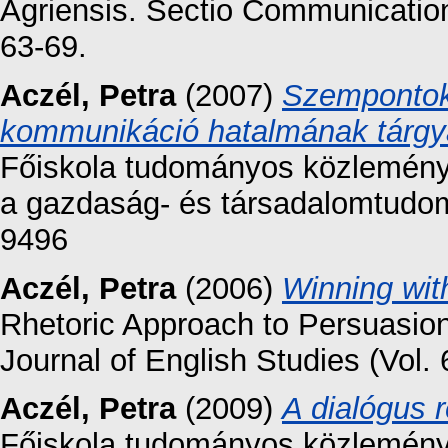
Agriensis. Sectio Communication
63-69.
Aczél, Petra
(2007)
Szempontok
kommunikáció hatalmának tárgy
Főiskola tudományos közleménye
a gazdaság- és társadalomtudom
9496
Aczél, Petra
(2006)
Winning wi
Rhetoric Approach to Persuasio
Journal of English Studies (Vol.
Aczél, Petra
(2009)
A dialógus r
Főiskola tudományos közleménye