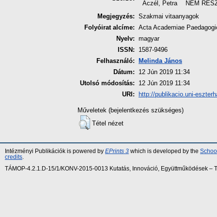
Aczél, Petra
NEM RÉS
Megjegyzés:
Szakmai vitaanyagok
Folyóirat alcíme:
Acta Academiae Paedagogic
Nyelv:
magyar
ISSN:
1587-9496
Felhasználó:
Melinda János
Dátum:
12 Jún 2019 11:34
Utolsó módosítás:
12 Jún 2019 11:34
URI:
http://publikacio.uni-eszter
Műveletek (bejelentkezés szükséges)
Tétel nézet
Intézményi Publikációk is powered by
EPrints 3
which is developed by the
School
credits
.
TÁMOP-4.2.1.D-15/1/KONV-2015-0013 Kutatás, Innováció, Együttműködések – Tár