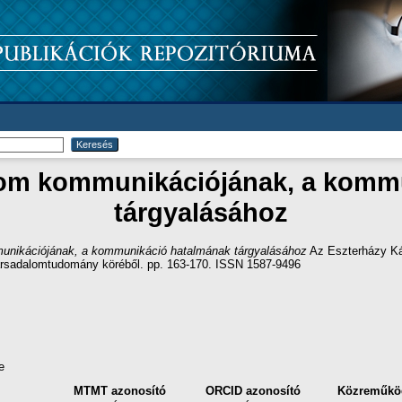
om kommunikációjának, a komm
tárgyalásához
nikációjának, a kommunikáció hatalmának tárgyalásához
Az Eszterházy Ká
társadalomtudomány köréből. pp. 163-170. ISSN 1587-9496
e
MTMT azonosító
ORCID azonosító
Közreműkö