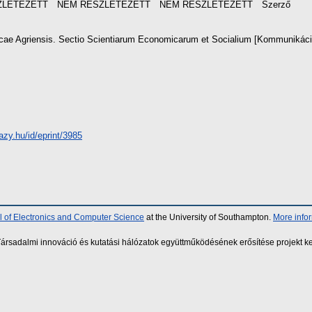
ZLETEZETT
NEM RÉSZLETEZETT
NEM RÉSZLETEZETT
Szerző
ae Agriensis. Sectio Scientiarum Economicarum et Socialium [Kommunikáci
hazy.hu/id/eprint/3985
 of Electronics and Computer Science
at the University of Southampton.
More info
sadalmi innováció és kutatási hálózatok együttműködésének erősítése projekt ke