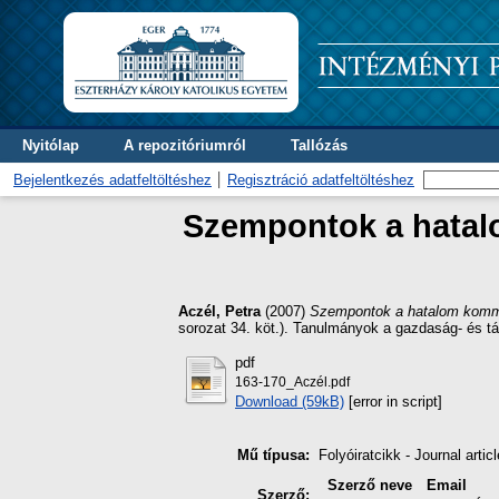
Nyitólap
A repozitóriumról
Tallózás
Bejelentkezés adatfeltöltéshez
Regisztráció adatfeltöltéshez
Szempontok a hatal
Aczél, Petra
(2007)
Szempontok a hatalom kommu
sorozat 34. köt.). Tanulmányok a gazdaság- és 
pdf
163-170_Aczél.pdf
Download (59kB)
[error in script]
Mű típusa:
Folyóiratcikk - Journal articl
Szerző neve
Email
Szerző: