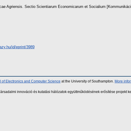
ae Agriensis. Sectio Scientiarum Economicarum et Socialium [Kommunikáci
hazy.hu/id/eprint/3989
 of Electronics and Computer Science
at the University of Southampton.
More info
sadalmi innováció és kutatási hálózatok együttműködésének erősítése projekt ke