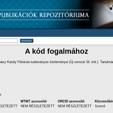
A kód fogalmához
ázy Károly Főiskola tudományos közleményei (Új sorozat 34. köt.). Tanul
e
MTMT azonosító
ORCID azonosító
Közreműkö
ZLETEZETT
NEM RÉSZLETEZETT
NEM RÉSZLETEZETT
Szerző