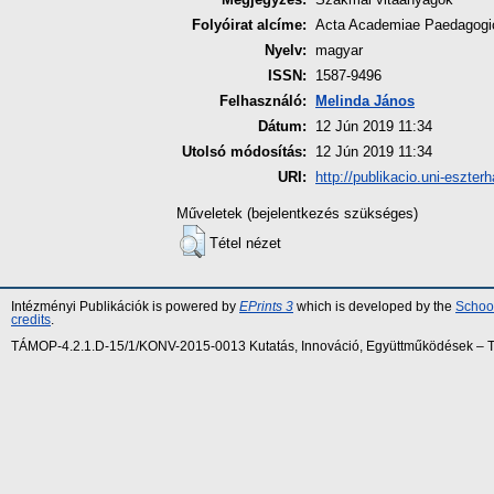
Folyóirat alcíme:
Acta Academiae Paedagogic
Nyelv:
magyar
ISSN:
1587-9496
Felhasználó:
Melinda János
Dátum:
12 Jún 2019 11:34
Utolsó módosítás:
12 Jún 2019 11:34
URI:
http://publikacio.uni-eszter
Műveletek (bejelentkezés szükséges)
Tétel nézet
Intézményi Publikációk is powered by
EPrints 3
which is developed by the
School
credits
.
TÁMOP-4.2.1.D-15/1/KONV-2015-0013 Kutatás, Innováció, Együttműködések – Tár