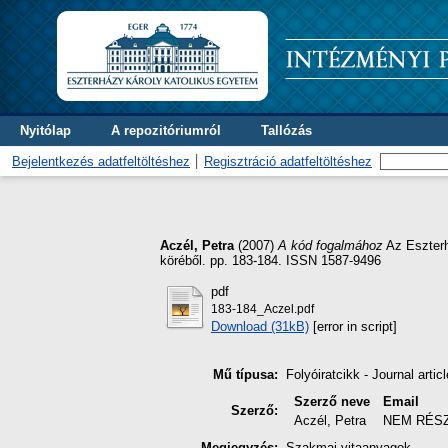
Nyitólap
A repozitóriumról
Tallózás
Bejelentkezés adatfeltöltéshez
Regisztráció adatfeltöltéshez
Aczél, Petra
(2007)
A kód fogalmához
Az Eszterh
köréből. pp. 183-184. ISSN 1587-9496
pdf
183-184_Aczel.pdf
Download (31kB)
[error in script]
Mű típusa:
Folyóiratcikk - Journal articl
Szerző neve
Email
Szerző:
Aczél, Petra
NEM RÉS
Megjegyzés:
Szakmai vitaanyagok