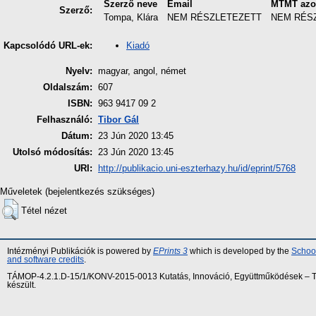
Szerző neve
Email
MTMT azo
Szerző:
Tompa, Klára
NEM RÉSZLETEZETT
NEM RÉS
Kiadó
Kapcsolódó URL-ek:
Nyelv:
magyar, angol, német
Oldalszám:
607
ISBN:
963 9417 09 2
Felhasználó:
Tibor Gál
Dátum:
23 Jún 2020 13:45
Utolsó módosítás:
23 Jún 2020 13:45
URI:
http://publikacio.uni-eszterhazy.hu/id/eprint/5768
Műveletek (bejelentkezés szükséges)
Tétel nézet
Intézményi Publikációk is powered by
EPrints 3
which is developed by the
School
and software credits
.
TÁMOP-4.2.1.D-15/1/KONV-2015-0013 Kutatás, Innováció, Együttműködések – Tár
készült.