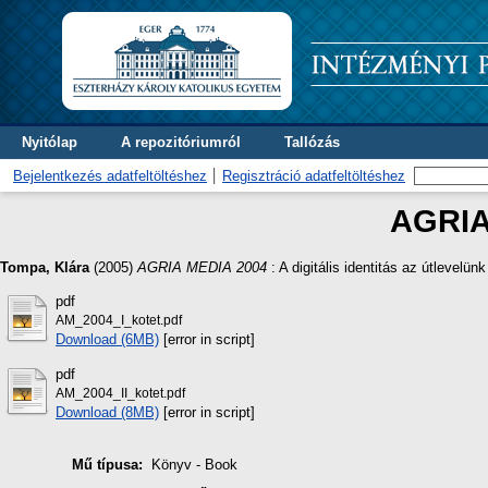
Nyitólap
A repozitóriumról
Tallózás
Bejelentkezés adatfeltöltéshez
Regisztráció adatfeltöltéshez
AGRIA
Tompa, Klára
(2005)
AGRIA MEDIA 2004
: A digitális identitás az útlevel
pdf
AM_2004_I_kotet.pdf
Download (6MB)
[error in script]
pdf
AM_2004_II_kotet.pdf
Download (8MB)
[error in script]
Mű típusa:
Könyv - Book