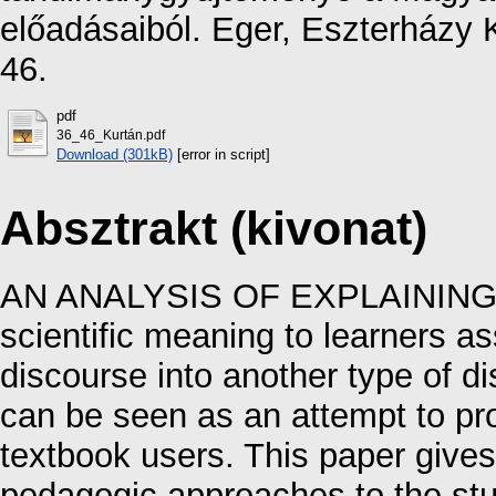
előadásaiból. Eger, Eszterházy 
46.
pdf
36_46_Kurtán.pdf
Download (301kB)
[error in script]
Absztrakt (kivonat)
AN ANALYSIS OF EXPLAINING I
scientific meaning to learners as
discourse into another type of di
can be seen as an attempt to pr
textbook users. This paper gives
pedagogic approaches to the stud