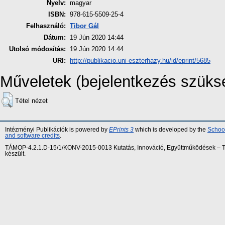
Nyelv:
magyar
ISBN:
978-615-5509-25-4
Felhasználó:
Tibor Gál
Dátum:
19 Jún 2020 14:44
Utolsó módosítás:
19 Jún 2020 14:44
URI:
http://publikacio.uni-eszterhazy.hu/id/eprint/5685
Műveletek (bejelentkezés szüks
Tétel nézet
Intézményi Publikációk is powered by
EPrints 3
which is developed by the
School
and software credits
.
TÁMOP-4.2.1.D-15/1/KONV-2015-0013 Kutatás, Innováció, Együttműködések – Tár
készült.