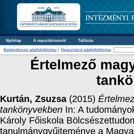
Nyitólap
A repozitóriumról
Tallózás
Bejelentkezés adatfeltöltéshez
Regisztráció adatfeltöltéshez
Értelmező magy
tank
Kurtán, Zsuzsa
(2015)
Értelmez
tankönyvekben
In: A tudományok
Károly Főiskola Bölcsészettudo
tanulmánygyűjteménye a Magya