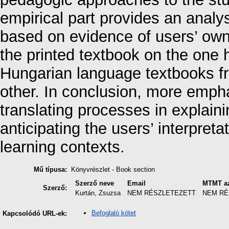
empirical part provides an analys
based on evidence of users’ own 
the printed textbook on the one
Hungarian language textbooks f
other. In conclusion, more emph
translating processes in explain
anticipating the users’ interpret
learning contexts.
Mű típusa:
Könyvrészlet - Book section
Szerző neve
Email
MTMT az
Szerző:
Kurtán, Zsuzsa
NEM RÉSZLETEZETT
NEM RÉ
Befoglaló kötet
Kapcsolódó URL-ek: