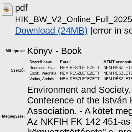
pdf
HIK_BW_V2_Online_Full_2025
Download (24MB)
[error in sc
Könyv - Book
Mű típusa:
Szerző neve
Email
MTMT azonosít
Bodovics, Éva
NEM RÉSZLETEZETT
NEM RÉSZLET
Szerző:
Eszik, Veronika
NEM RÉSZLETEZETT
NEM RÉSZLET
Vadas, András
NEM RÉSZLETEZETT
NEM RÉSZLET
Environment and Society.
Conference of the István H
Association. - A kötet me
Megjegyzés:
Az NKFIH FK 142 451-as 