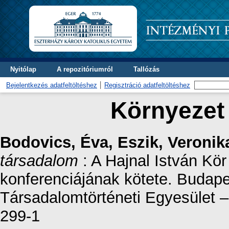
Nyitólap
A repozitóriumról
Tallózás
Bejelentkezés adatfeltöltéshez
Regisztráció adatfeltöltéshez
Környezet
Bodovics, Éva
,
Eszik, Veronik
társadalom
: A Hajnal István Kör
konferenciájának kötete. Budapes
Társadalomtörténeti Egyesület 
299-1