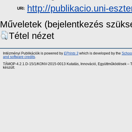
http://publikacio.uni-eszt
URI:
Műveletek (bejelentkezés szüks
Tétel nézet
Intézményi Publikációk is powered by
EPrints 3
which is developed by the
School
and software credits
.
TÁMOP-4.2.1.D-15/1/KONV-2015-0013 Kutatás, Innováció, Együttműködések – Tár
készült.