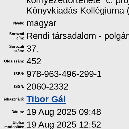
környezettörténete” c. pro
Könyvkiadás Kollégiuma 
magyar
Nyelv:
Rendi társadalom - polgár
Sorozati
cím:
37.
Sorozati
szám:
452
Oldalszám:
978-963-496-299-1
ISBN:
2060-2332
ISSN:
Tibor Gál
Felhasználó:
19 Aug 2025 09:48
Dátum:
19 Aug 2025 12:52
Utolsó
módosítás: