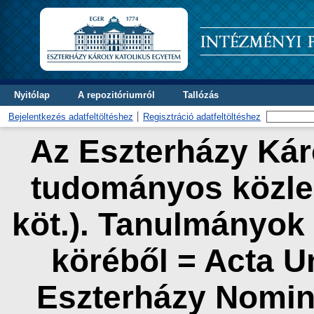
Nyitólap
A repozitóriumról
Tallózás
Bejelentkezés adatfeltöltéshez
Regisztráció adatfeltöltéshez
Az Eszterházy Kár
tudományos közlem
köt.). Tanulmányok
köréből = Acta Un
Eszterházy Nomina