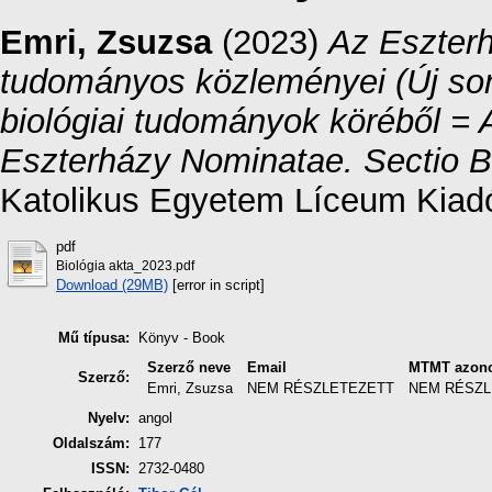
Emri, Zsuzsa
(2023)
Az Eszterh
tudományos közleményei (Új sor
biológiai tudományok köréből = A
Eszterházy Nominatae. Sectio B
Katolikus Egyetem Líceum Kiad
pdf
Biológia akta_2023.pdf
Download (29MB)
[error in script]
Mű típusa:
Könyv - Book
Szerző neve
Email
MTMT azono
Szerző:
Emri, Zsuzsa
NEM RÉSZLETEZETT
NEM RÉSZL
Nyelv:
angol
Oldalszám:
177
ISSN:
2732-0480