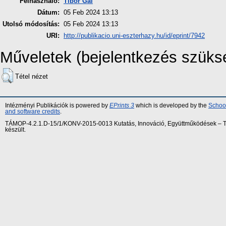
Felhasználó:
Tibor Gál
Dátum:
05 Feb 2024 13:13
Utolsó módosítás:
05 Feb 2024 13:13
URI:
http://publikacio.uni-eszterhazy.hu/id/eprint/7942
Műveletek (bejelentkezés szüks
Tétel nézet
Intézményi Publikációk is powered by
EPrints 3
which is developed by the
School
and software credits
.
TÁMOP-4.2.1.D-15/1/KONV-2015-0013 Kutatás, Innováció, Együttműködések – Tár
készült.