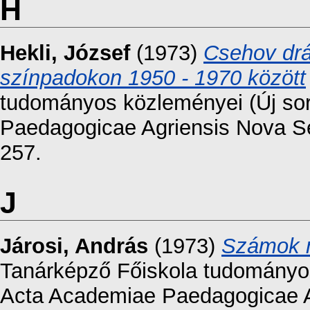
H
Hekli, József
(1973)
Csehov drá
színpadokon 1950 - 1970 között
tudományos közleményei (Új sor
Paedagogicae Agriensis Nova Ser
257.
J
Járosi, András
(1973)
Számok n
Tanárképző Főiskola tudományos 
Acta Academiae Paedagogicae Ag