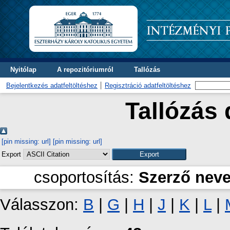
Nyitólap
A repozitóriumról
Tallózás
Bejelentkezés adatfeltöltéshez
Regisztráció adatfeltöltéshez
Tallózás 
[pin missing: url]
[pin missing: url]
Export
csoportosítás:
Szerző nev
Válasszon:
B
|
G
|
H
|
J
|
K
|
L
|