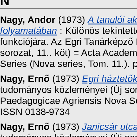
N
Nagy, Andor
(1973)
A tanulói a
folyamatában
: Különös tekintet
funkciójára. Az Egri Tanárképző
sorozat, 11.. köt) = Acta Acad
Series (Nova series, Tom. 11.). 
Nagy, Ernő
(1973)
Egri háztető
tudományos közleményei (Új sor
Paedagogicae Agriensis Nova Ser
ISSN 0138-9734
Nagy, Ernő
(1973)
Janicsár utc