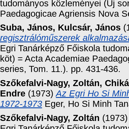
tudományos közleményei (Új sor
Paedagogicae Agriensis Nova Ser
Suba, János
,
Kulcsár, János
(
regisztrálóműszerek alkalmazása
Egri Tanárképző Főiskola tudomá
köt) = Acta Academiae Paedagog
series, Tom. 11.). pp. 431-436.
Szőkefalvi-Nagy, Zoltán
,
Chiká
Endre
(1973)
Az Egri Ho Si Min
1972-1973
Eger, Ho Si Minh Tan
Szőkefalvi-Nagy, Zoltán
(1973
Egri Tanárképző Főiskola tudomá