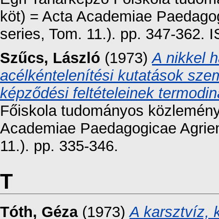
köt) = Acta Academiae Paedagog
series, Tom. 11.). pp. 347-362.
Szűcs, László
(1973)
A nikkel 
acélkéntelenítési kutatások sze
képződési feltételeinek termodin
Főiskola tudományos közleményei
Academiae Paedagogicae Agrien
11.). pp. 335-346.
T
Tóth, Géza
(1973)
A karsztvíz, 