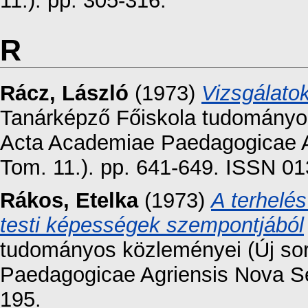
11.). pp. 305-316.
R
Rácz, László
(1973)
Vizsgálato
Tanárképző Főiskola tudományos 
Acta Academiae Paedagogicae Ag
Tom. 11.). pp. 641-649. ISSN 0
Rákos, Etelka
(1973)
A terhelé
testi képességek szempontjából
tudományos közleményei (Új sor
Paedagogicae Agriensis Nova Ser
195.