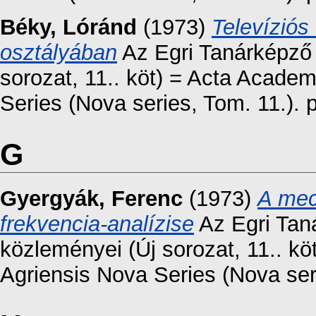
Béky, Lóránd
(1973)
Televíziós
osztályában
Az Egri Tanárképző
sorozat, 11.. köt) = Acta Acad
Series (Nova series, Tom. 11.). 
G
Gyergyák, Ferenc
(1973)
A mec
frekvencia-analízise
Az Egri Tan
közleményei (Új sorozat, 11.. 
Agriensis Nova Series (Nova seri