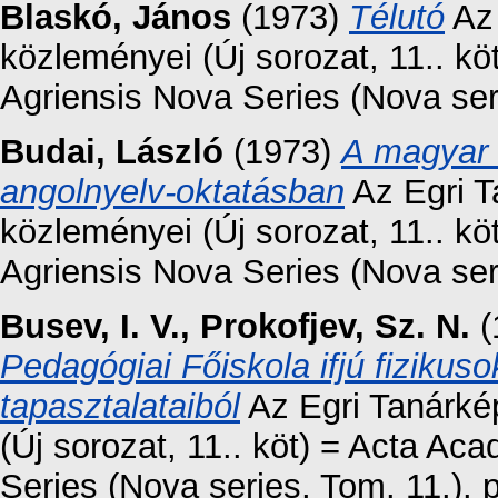
Blaskó, János
(1973)
Télutó
Az 
közleményei (Új sorozat, 11.. 
Agriensis Nova Series (Nova seri
Budai, László
(1973)
A magyar 
angolnyelv-oktatásban
Az Egri T
közleményei (Új sorozat, 11.. 
Agriensis Nova Series (Nova seri
Busev, I. V.
,
Prokofjev, Sz. N.
(
Pedagógiai Főiskola ifjú fiziku
tapasztalataiból
Az Egri Tanárké
(Új sorozat, 11.. köt) = Acta A
Series (Nova series, Tom. 11.).