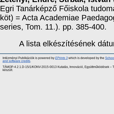
Egri Tanárképző Főiskola tudomá
köt) = Acta Academiae Paedagog
series, Tom. 11.). pp. 385-400.
A lista elkészítésének dá
Intézményi Publikációk is powered by
EPrints 3
which is developed by the
School
and software credits
.
TÁMOP-4.2.1.D-15/1/KONV-2015-0013 Kutatás, Innováció, Együttműködések – Tár
készült.