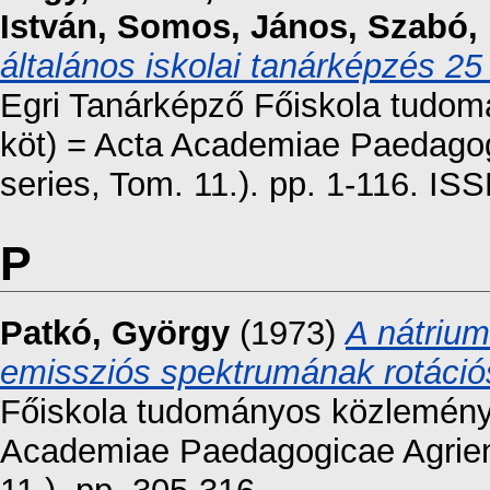
István
,
Somos, János
,
Szabó,
általános iskolai tanárképzés 2
Egri Tanárképző Főiskola tudomá
köt) = Acta Academiae Paedagog
series, Tom. 11.). pp. 1-116. I
P
Patkó, György
(1973)
A nátrium
emissziós spektrumának rotációs
Főiskola tudományos közleményei
Academiae Paedagogicae Agrien