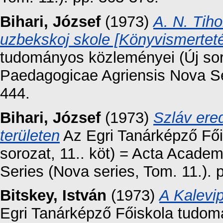
Bihari, József
(1973)
A. N. Tiho
uzbekskoj skole [Könyvismertet
tudományos közleményei (Új sor
Paedagogicae Agriensis Nova Ser
444.
Bihari, József
(1973)
Szláv ere
területen
Az Egri Tanárképző Fő
sorozat, 11.. köt) = Acta Acad
Series (Nova series, Tom. 11.). 
Bitskey, István
(1973)
A Kalevi
Egri Tanárképző Főiskola tudomá