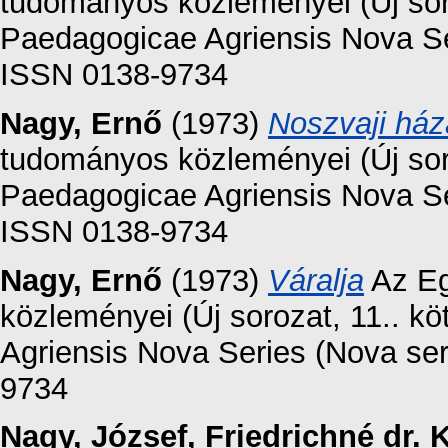
tudományos közleményei (Új sor
Paedagogicae Agriensis Nova Ser
ISSN 0138-9734
Nagy, Ernő
(1973)
Noszvaji ház
tudományos közleményei (Új sor
Paedagogicae Agriensis Nova Ser
ISSN 0138-9734
Nagy, Ernő
(1973)
Váralja
Az Eg
közleményei (Új sorozat, 11.. 
Agriensis Nova Series (Nova ser
9734
Nagy, József
,
Friedrichné dr. 