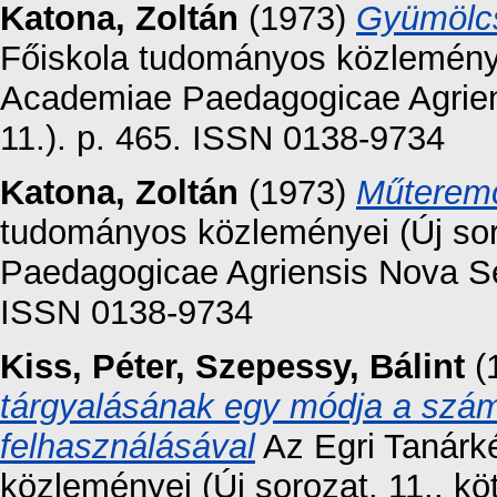
Katona, Zoltán
(1973)
Gyümölcs
Főiskola tudományos közleményei
Academiae Paedagogicae Agrien
11.). p. 465. ISSN 0138-9734
Katona, Zoltán
(1973)
Műterem
tudományos közleményei (Új sor
Paedagogicae Agriensis Nova Ser
ISSN 0138-9734
Kiss, Péter
,
Szepessy, Bálint
(
tárgyalásának egy módja a szám
felhasználásával
Az Egri Tanárk
közleményei (Új sorozat, 11.. 