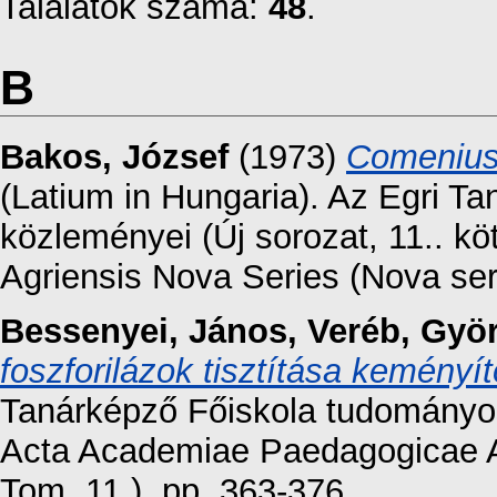
Találatok száma:
48
.
B
Bakos, József
(1973)
Comenius s
(Latium in Hungaria). Az Egri T
közleményei (Új sorozat, 11.. 
Agriensis Nova Series (Nova seri
Bessenyei, János
,
Veréb, Gyö
foszforilázok tisztítása keményí
Tanárképző Főiskola tudományos 
Acta Academiae Paedagogicae Ag
Tom. 11.). pp. 363-376.