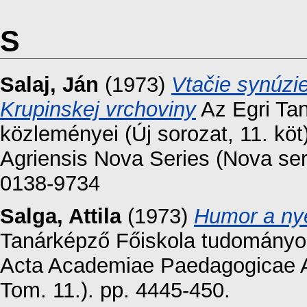
S
Salaj, Ján
(1973)
Vtačie synúzie
Krupinskej vrchoviny
Az Egri Ta
közleményei (Új sorozat, 11. k
Agriensis Nova Series (Nova ser
0138-9734
Salga, Attila
(1973)
Humor a nye
Tanárképző Főiskola tudományos 
Acta Academiae Paedagogicae Ag
Tom. 11.). pp. 4445-450.