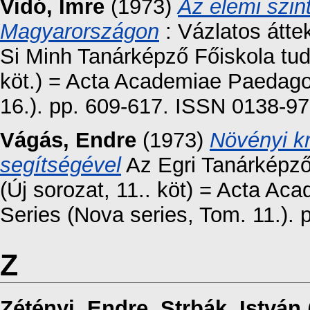
Vidó, Imre
(1973)
Az elemi szin
Magyarországon
: Vázlatos átte
Si Minh Tanárképző Főiskola tu
köt.) = Acta Academiae Paedago
16.). pp. 609-617. ISSN 0138-9
Vágás, Endre
(1973)
Növényi k
segítségével
Az Egri Tanárképz
(Új sorozat, 11.. köt) = Acta A
Series (Nova series, Tom. 11.). 
Z
Zétényi, Endre
,
Strbák, István