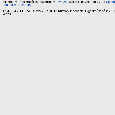
Intézményi Publikációk is powered by
EPrints 3
which is developed by the
School
and software credits
.
TÁMOP-4.2.1.D-15/1/KONV-2015-0013 Kutatás, Innováció, Együttműködések – Tár
készült.