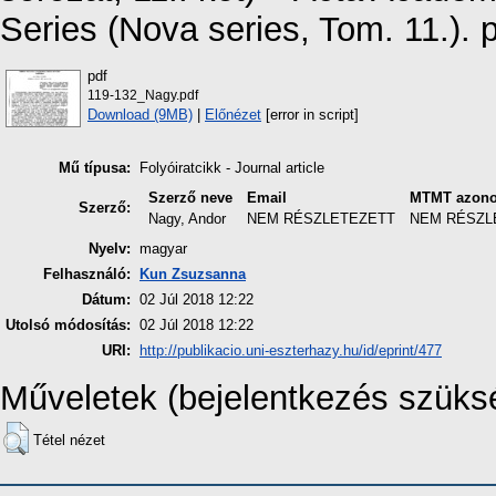
Series (Nova series, Tom. 11.). 
pdf
119-132_Nagy.pdf
Download (9MB)
|
Előnézet
[error in script]
Mű típusa:
Folyóiratcikk - Journal article
Szerző neve
Email
MTMT azono
Szerző:
Nagy, Andor
NEM RÉSZLETEZETT
NEM RÉSZL
Nyelv:
magyar
Felhasználó:
Kun Zsuzsanna
Dátum:
02 Júl 2018 12:22
Utolsó módosítás:
02 Júl 2018 12:22
URI:
http://publikacio.uni-eszterhazy.hu/id/eprint/477
Műveletek (bejelentkezés szüks
Tétel nézet