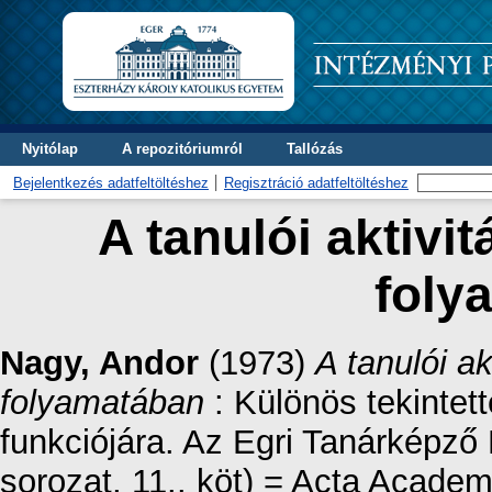
Nyitólap
A repozitóriumról
Tallózás
Bejelentkezés adatfeltöltéshez
Regisztráció adatfeltöltéshez
A tanulói aktivi
foly
Nagy, Andor
(1973)
A tanulói a
folyamatában
: Különös tekintet
funkciójára. Az Egri Tanárképző
sorozat, 11.. köt) = Acta Acad