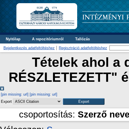
Nyitólap
A repozitóriumról
Tallózás
Bejelentkezés adatfeltöltéshez
Regisztráció adatfeltöltéshez
Tételek ahol a 
RÉSZLETEZETT" és
[pin missing: url]
[pin missing: url]
Export
csoportosítás:
Szerző nev