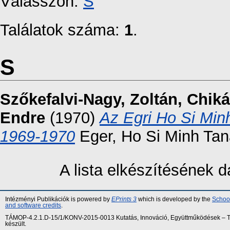
Válasszon:
S
Találatok száma:
1
.
S
Szőkefalvi-Nagy, Zoltán
,
Chiká
Endre
(1970)
Az Egri Ho Si Min
1969-1970
Eger, Ho Si Minh Tan
A lista elkészítésének
Intézményi Publikációk is powered by
EPrints 3
which is developed by the
School
and software credits
.
TÁMOP-4.2.1.D-15/1/KONV-2015-0013 Kutatás, Innováció, Együttműködések – Tár
készült.