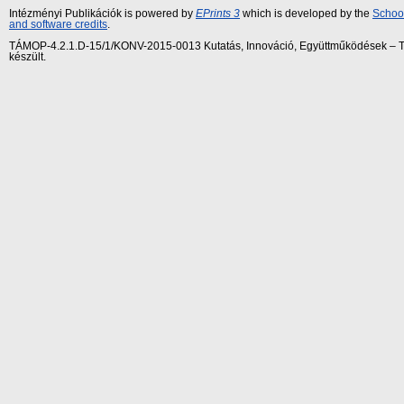
Intézményi Publikációk is powered by
EPrints 3
which is developed by the
School
and software credits
.
TÁMOP-4.2.1.D-15/1/KONV-2015-0013 Kutatás, Innováció, Együttműködések – Tár
készült.