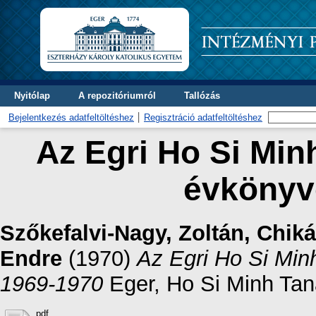
Nyitólap
A repozitóriumról
Tallózás
Bejelentkezés adatfeltöltéshez
Regisztráció adatfeltöltéshez
Az Egri Ho Si Min
évkönyv
Szőkefalvi-Nagy, Zoltán
,
Chiká
Endre
(1970)
Az Egri Ho Si Min
1969-1970
Eger, Ho Si Minh Tan
pdf