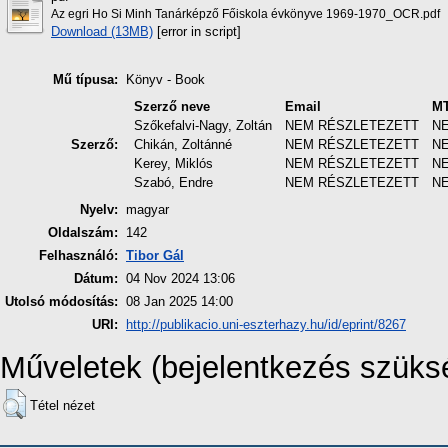
Az egri Ho Si Minh Tanárképző Főiskola évkönyve 1969-1970_OCR.pdf
Download (13MB)
[error in script]
Mű típusa:
Könyv - Book
Szerző neve
Email
MT
Szőkefalvi-Nagy, Zoltán
NEM RÉSZLETEZETT
N
Szerző:
Chikán, Zoltánné
NEM RÉSZLETEZETT
N
Kerey, Miklós
NEM RÉSZLETEZETT
N
Szabó, Endre
NEM RÉSZLETEZETT
N
Nyelv:
magyar
Oldalszám:
142
Felhasználó:
Tibor Gál
Dátum:
04 Nov 2024 13:06
Utolsó módosítás:
08 Jan 2025 14:00
URI:
http://publikacio.uni-eszterhazy.hu/id/eprint/8267
Műveletek (bejelentkezés szüks
Tétel nézet