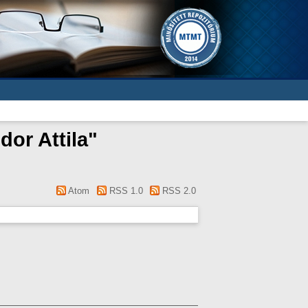
dor Attila
"
Atom
RSS 1.0
RSS 2.0