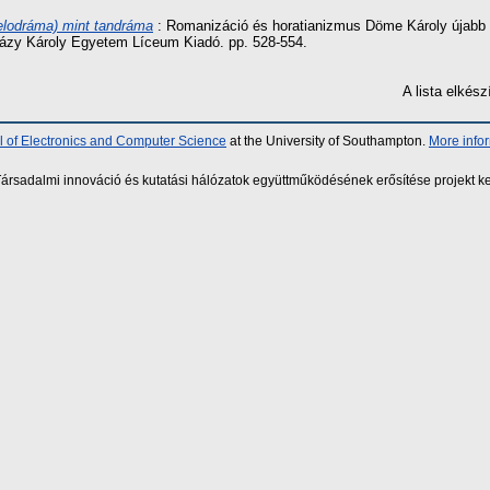
elodráma) mint tandráma
: Romanizáció és horatianizmus Döme Károly újabb 
rházy Károly Egyetem Líceum Kiadó. pp. 528-554.
A lista elké
 of Electronics and Computer Science
at the University of Southampton.
More info
sadalmi innováció és kutatási hálózatok együttműködésének erősítése projekt ke