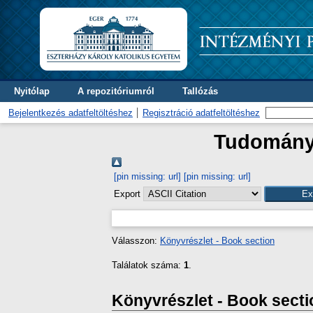
Nyitólap
A repozitóriumról
Tallózás
Bejelentkezés adatfeltöltéshez
Regisztráció adatfeltöltéshez
Tudományt
[pin missing: url]
[pin missing: url]
Export
Válasszon:
Könyvrészlet - Book section
Találatok száma:
1
.
Könyvrészlet - Book secti