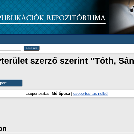
erület szerző szerint "
Tóth, Sán
csoportosítás:
Mű típusa
|
csoportosítás nélkül
on