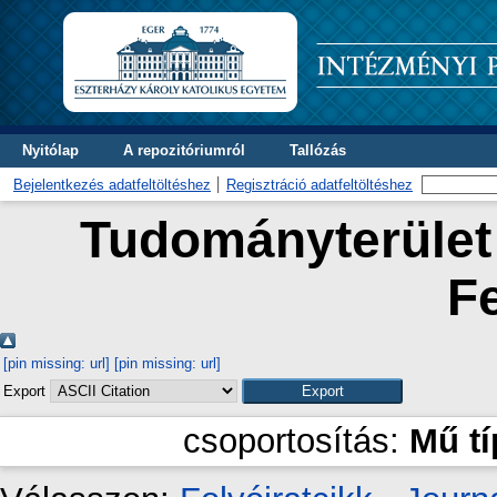
Nyitólap
A repozitóriumról
Tallózás
Bejelentkezés adatfeltöltéshez
Regisztráció adatfeltöltéshez
Tudományterület 
F
[pin missing: url]
[pin missing: url]
Export
csoportosítás:
Mű t