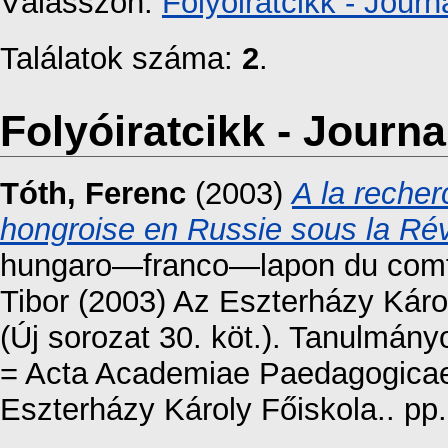
Válasszon:
Folyóiratcikk - Journa
Találatok száma:
2
.
Folyóiratcikk - Journal
Tóth, Ferenc
(2003)
A la recher
hongroise en Russie sous la Rév
hungaro—franco—lapon du comte 
Tibor (2003) Az Eszterházy Kár
(Új sorozat 30. köt.). Tanulmány
= Acta Academiae Paedagogicae 
Eszterházy Károly Főiskola.. pp