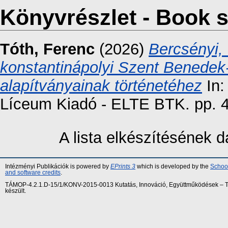
Könyvrészlet - Book s
Tóth, Ferenc
(2026)
Bercsényi, 
konstantinápolyi Szent Benede
alapítványainak történetéhez
In:
Líceum Kiadó - ELTE BTK. pp. 
A lista elkészítésének
Intézményi Publikációk is powered by
EPrints 3
which is developed by the
School
and software credits
.
TÁMOP-4.2.1.D-15/1/KONV-2015-0013 Kutatás, Innováció, Együttműködések – Tár
készült.