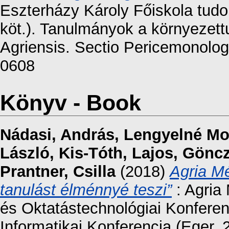
Eszterházy Károly Főiskola tud
köt.). Tanulmányok a környezet
Agriensis. Sectio Pericemonolog
0608
Könyv - Book
Nádasi, András
,
Lengyelné Mo
László
,
Kis-Tóth, Lajos
,
Göncz
Prantner, Csilla
(2018)
Agria Mé
tanulást élménnyé teszi”
: Agria 
és Oktatástechnológiai Konferenc
Informatikai Konferencia (Eger, 