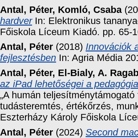
Antal, Péter
,
Komló, Csaba
(20
hardver
In: Elektronikus tananya
Főiskola Líceum Kiadó. pp. 65-1
Antal, Péter
(2018)
Innovációk a
fejlesztésben
In: Agria Média 20
Antal, Péter
,
El-Bialy, A. Raga
az iPad lehetőségei a pedagógia
„A humán teljesítménytámogató t
tudásteremtés, értékőrzés, munk
Eszterházy Károly Főiskola Líc
Antal, Péter
(2024)
Second machi