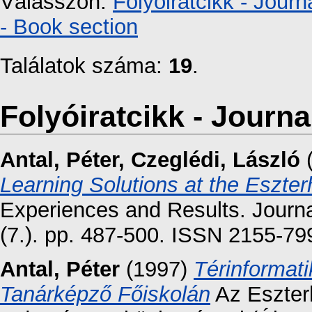
Válasszon:
Folyóiratcikk - Journa
- Book section
Találatok száma:
19
.
Folyóiratcikk - Journal
Antal, Péter
,
Czeglédi, László
Learning Solutions at the Eszter
Experiences and Results. Journ
(7.). pp. 487-500. ISSN 2155-79
Antal, Péter
(1997)
Térinformat
Tanárképző Főiskolán
Az Eszter