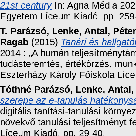
21st century
In: Agria Média 202
Egyetem Líceum Kiadó. pp. 259
T. Parázsó, Lenke
,
Antal, Péter
Ragab
(2015)
Tanári és hallgató
2014 : „A humán teljesítménytám
tudásteremtés, értékőrzés, munk
Eszterházy Károly Főiskola Líc
Tóthné Parázsó, Lenke
,
Antal,
szerepe az e-tanulás hatékony
digitális tanítási-tanulási körny
növekvő tanulási teljesítményt f
Líceum Kiadó. pp. 29-40.