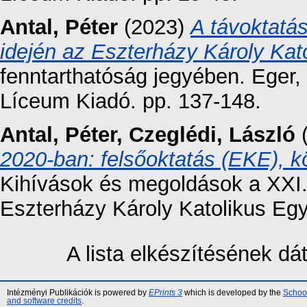
Antal, Péter
(2023)
A távoktatás
idején az Eszterházy Károly Ka
fenntarthatóság jegyében. Eger,
Líceum Kiadó. pp. 137-148.
Antal, Péter
,
Czeglédi, László
2020-ban: felsőoktatás (EKE), kö
Kihívások és megoldások a XXI.
Eszterházy Károly Katolikus Eg
A lista elkészítésének d
Intézményi Publikációk is powered by
EPrints 3
which is developed by the
School
and software credits
.