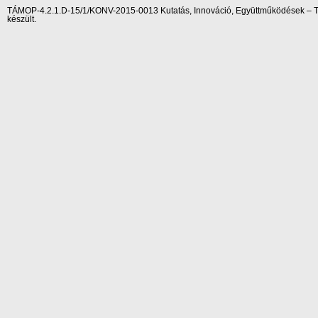
TÁMOP-4.2.1.D-15/1/KONV-2015-0013 Kutatás, Innováció, Együttműködések – Tár
készült.