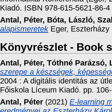
Kiadó. ISBN 978-615-5621-86-4
Antal, Péter
,
Bóta, László
,
Sza
alapismeretek
Eger, Eszterházy 
Könyvrészlet - Book s
Antal, Péter
,
Tóthné Parázsó, 
szerepe a készségek, képessége
2004 : A digitális identitás az 
Főiskola Líceum Kiadó. pp. 106-
Antal, Péter
(2021)
E-learning m
eredményei az Eszterházy Káro