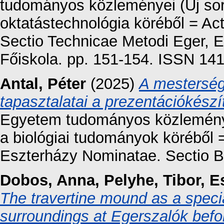
tudományos közleményei (Új sor
oktatástechnológia köréből = A
Sectio Technicae Metodi Eger, 
Főiskola. pp. 151-154. ISSN 14
Antal, Péter
(2025)
A mestersége
tapasztalatai a prezentációkész
Egyetem tudományos közleményei
a biológiai tudományok köréből =
Eszterházy Nominatae. Sectio Bi
Dobos, Anna
,
Pelyhe, Tibor
,
E
The travertine mound as a specia
surroundings at Egerszalók befo