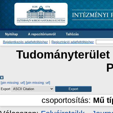
Nyitólap
A repozitóriumról
Tallózás
Bejelentkezés adatfeltöltéshez
Regisztráció adatfeltöltéshez
Tudományterület 
P
[pin missing: url]
[pin missing: url]
Export
csoportosítás:
Mű t