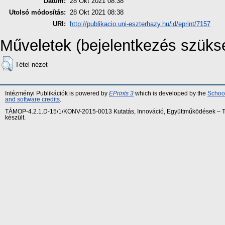
Dátum:
28 Okt 2021 08:38
Utolsó módosítás:
28 Okt 2021 08:38
URI:
http://publikacio.uni-eszterhazy.hu/id/eprint/7157
Műveletek (bejelentkezés szüks
Tétel nézet
Intézményi Publikációk is powered by
EPrints 3
which is developed by the
School
and software credits
.
TÁMOP-4.2.1.D-15/1/KONV-2015-0013 Kutatás, Innováció, Együttműködések – Tár
készült.