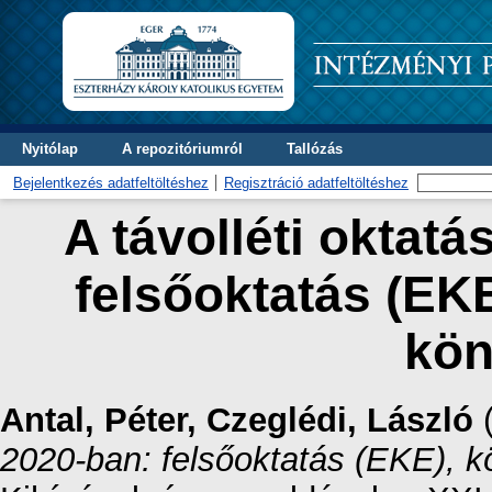
Nyitólap
A repozitóriumról
Tallózás
Bejelentkezés adatfeltöltéshez
Regisztráció adatfeltöltéshez
A távolléti oktatá
felsőoktatás (EKE
kön
Antal, Péter
,
Czeglédi, László
2020-ban: felsőoktatás (EKE), kö