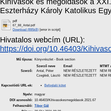
Kihívások és megoldások a XXI.
Eszterházy Károly Katolikus Eg
pdf
67_88_Antal.pdf
Download (895kB)
[error in script]
Hivatalos webcím (URL):
https://doi.org/10.46403/Kihiva
Mű típusa:
Könyvrészlet - Book section
Szerző neve
Email
MTMT a
Szerző:
Antal, Péter
NEM RÉSZLETEZETT
NEM R
Czeglédi, László
NEM RÉSZLETEZETT
NEM R
Befoglaló kötet
Kapcsolódó URL-ek:
Nyelv:
magyar
DOI azonosító:
10.46403/Kihivasokesmegoldasok.2021.67
Felhasználó:
Tibor Gál