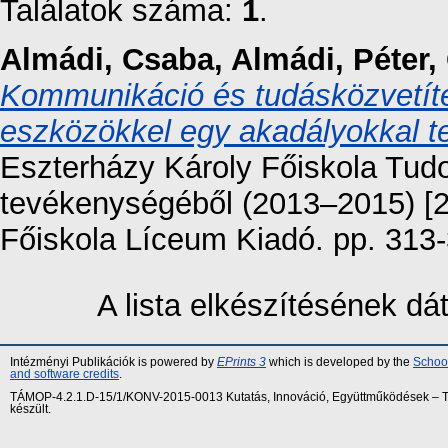
Találatok száma:
1
.
Almádi, Csaba
,
Almádi, Péter
,
Kommunikáció és tudásközvetíté
eszközökkel egy akadályokkal te
Eszterházy Károly Főiskola Tu
tevékenységéből (2013–2015) [2.
Főiskola Líceum Kiadó. pp. 313
A lista elkészítésének d
Intézményi Publikációk is powered by
EPrints 3
which is developed by the
School
and software credits
.
TÁMOP-4.2.1.D-15/1/KONV-2015-0013 Kutatás, Innováció, Együttműködések – Tár
készült.