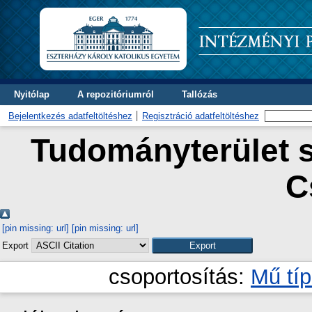
Nyitólap
A repozitóriumról
Tallózás
Bejelentkezés adatfeltöltéshez
Regisztráció adatfeltöltéshez
Tudományterület s
C
[pin missing: url]
[pin missing: url]
Export
csoportosítás:
Mű tí