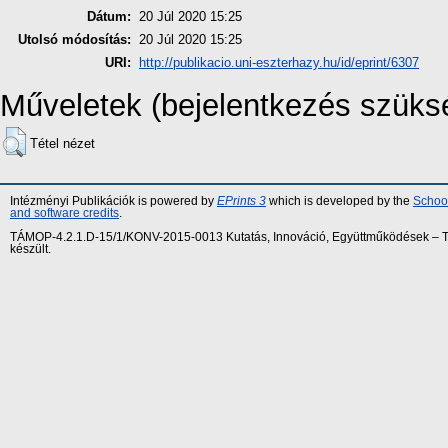
Dátum:
20 Júl 2020 15:25
Utolsó módosítás:
20 Júl 2020 15:25
URI:
http://publikacio.uni-eszterhazy.hu/id/eprint/6307
Műveletek (bejelentkezés szüks
Tétel nézet
Intézményi Publikációk is powered by
EPrints 3
which is developed by the
School
and software credits
.
TÁMOP-4.2.1.D-15/1/KONV-2015-0013 Kutatás, Innováció, Együttműködések – Tár
készült.