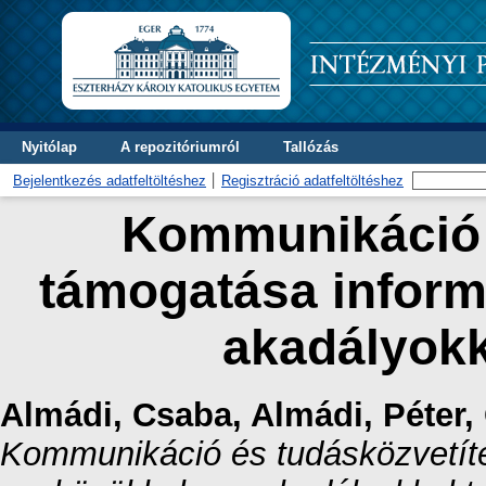
Nyitólap
A repozitóriumról
Tallózás
Bejelentkezés adatfeltöltéshez
Regisztráció adatfeltöltéshez
Kommunikáció 
támogatása inform
akadályokka
Almádi, Csaba
,
Almádi, Péter
,
Kommunikáció és tudásközvetíté