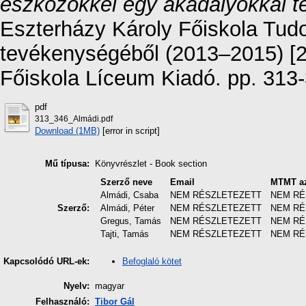
eszközökkel egy akadályokkal te
Eszterházy Károly Főiskola Tu
tevékenységéből (2013–2015) [2.
Főiskola Líceum Kiadó. pp. 313
pdf
313_346_Almádi.pdf
Download (1MB)
[error in script]
Mű típusa:
Könyvrészlet - Book section
Szerző neve
Email
MTMT az
Almádi, Csaba
NEM RÉSZLETEZETT
NEM RÉ
Szerző:
Almádi, Péter
NEM RÉSZLETEZETT
NEM RÉ
Gregus, Tamás
NEM RÉSZLETEZETT
NEM RÉ
Tajti, Tamás
NEM RÉSZLETEZETT
NEM RÉ
Befoglaló kötet
Kapcsolódó URL-ek:
Nyelv:
magyar
Felhasználó:
Tibor Gál